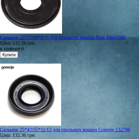
Сальник 25*55/68*8/11 для пральних машин Sital 36047600
Ціна:
132.36 грн.
в наявності
Сальник 25*47/55*11/13 для пральних машин Gorenje 132796
Ціна:
132.36 грн.