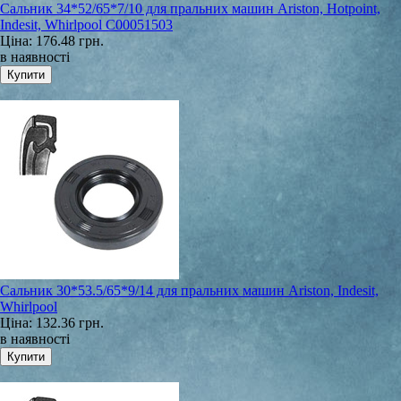
Сальник 34*52/65*7/10 для пральних машин Ariston, Hotpoint,
Indesit, Whirlpool C00051503
Ціна:
176.48 грн.
в наявності
Сальник 30*53.5/65*9/14 для пральних машин Ariston, Indesit,
Whirlpool
Ціна:
132.36 грн.
в наявності