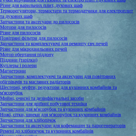
Різне для варильних плит, духових шаф
Терморегулятори, термостати та термодатчики для електроплит
та духових шаф
Запчастини та аксесуари до пилососів
Мотори для пилососів
Різне для пилососів
Повітряні фільтри для пилососів
Запчастини та комплектуючі для ремонту свч печей
Різне для мікрохвильових печей
Мотор обертання піддону
Піддони (тарілки)
Куплеры і ролери
Магнетрони
Запчастини, комплектуючі та аксесуари для повітряних
обігрівачів та масляних радіаторів
Шестерні, муфти, редуктори для кухонних комбайнів та
м'ясорубок
Мийні, очисні та дезінфікувальні засоби
Запчастини для дрібної побутової техніки
Запчастини для м'ясорубок та кухонних комбайнів
Ножі, сітки, шнеки для м'ясорубок та кухонних комбайнів
Запчастини для хлібопічок
Запчастини та аксесуари для кофемашин та парогенераторів
Ремені до хлібопечок та кухонних комбайнів