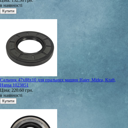
Ціна:
132.36 грн.
в наявності
Сальник 47x88x10 для пральних машин Haier, Midea, Kraft,
Hansa 1023851
Ціна:
220.60 грн.
в наявності