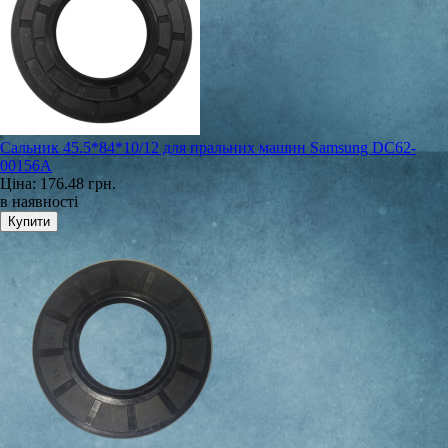
Сальник 45.5*84*10/12 для пральних машин Samsung DC62-
00156A
Ціна:
176.48 грн.
в наявності