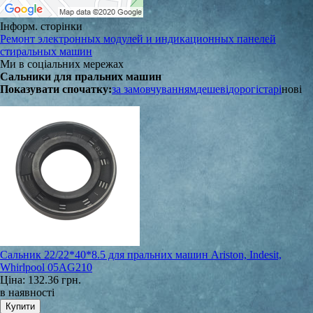
Інформ. сторінки
Ремонт электронных модулей и индикационных панелей
стиральных машин
Ми в соціальних мережах
Сальники для пральних машин
Показувати спочатку:
за замовчуванням
дешеві
дорогі
старі
нові
Сальник 22/22*40*8.5 для пральних машин Ariston, Indesit,
Whirlpool 05AG210
Ціна:
132.36 грн.
в наявності