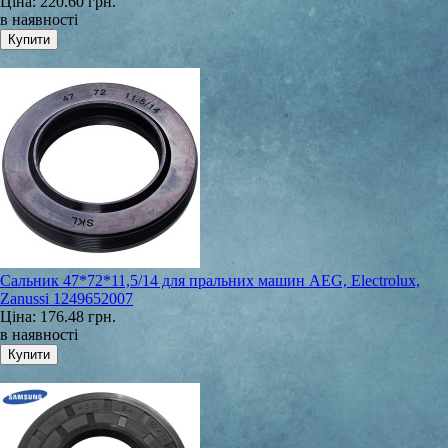
Ціна:
220.60 грн.
в наявності
Сальник 47*72*11,5/14 для пральних машин AEG, Electrolux,
Zanussi 1249652007
Ціна:
176.48 грн.
в наявності