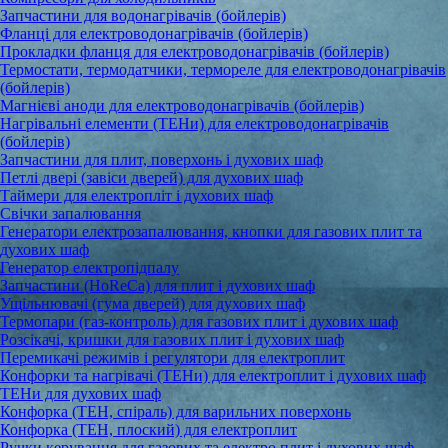
Запчастини для водонагрівачів (бойлерів)
Фланці для електроводонагрівачів (бойлерів)
Прокладки фланця для електроводонагрівачів (бойлерів)
Термостати, термодатчики, термореле для електроводонагрівачів
(бойлерів)
Магнієві аноди для електроводонагрівачів (бойлерів)
Нагрівальні елементи (ТЕНи) для електроводонагрівачів
(бойлерів)
Запчастини для плит, поверхонь і духових шаф
Петлі двері (завіси дверей) для духових шаф
Таймери для електропліт і духових шаф
Свічки запалювання
Генератори електрозапалювання, кнопки для газових плит та
духових шаф
Генератор електропідпалу
Запчастини (HoReCa) для плит і духових шаф
Ущільнювачі (гума дверей) для духових шаф
Термопари (газ-контроль) для газових плит і духових шаф
Розсікачі, кришки для газових плит і духових шаф
Перемикачі режимів і регулятори для електроплит
Конфорки та нагрівачі (ТЕНи) для електроплит і духових шаф
ТЕНи для духових шаф
Конфорка (ТЕН, спіраль) для варильних поверхонь
Конфорка (ТЕН, плоский) для електроплит
Ручки керування для газових та електро плит і духових шаф