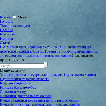
Кошик
Меню
Головна
Товари та послуги
Про нас
Контакти
Новини
Статті
UA Market
Одеса
Сервіс-маркет «RMBT». Запчастини до
побутової техніки в Одессі.
Товари та послуги
Запчастини та
аксесуари для пральних і сушильних машин
Сальники для
пральних машин
Меню
каталогу
Запчастини та аксесуари для пральних і сушильних машин
Підшипники та ремкомплекти
Конденсатори 450в
Кришка бака, полубак
Сальники v-ring
Сальники для пральних машин
Ручки та кнопки керування для пральних машин
Ручки люка (гачки, клямки) для пральних машин