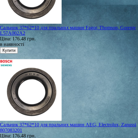
Сальник 37*62*10 для пральних машин Fagor, Thomson, Gorenje
L57A002A2
Ціна:
176.48 грн.
в наявності
Сальник 37*62*10 для пральних машин AEG, Electrolux, Zanussi
807083201
Ціна:
176.48 грн.