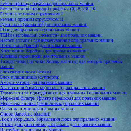
Ремені привода барабана для пральних машин
Ремені клинові привідні профіль z (0); 8,5*8; 10
Ремені з великим струмочком J
Ремені з дрібним струмочком Н
Гуми люка (манжети) для пральних машин
Різне для пральних і сушильних машин
ТЕНи (нагрівальні елементи) для пральних машин
Насоси (помпи) для відкачування води пральних машин
Петлі люка (завіси) для пральних машин
Хрестовини барабана для пральних машин
Клапана подачі води для пральних машин
Таходатчики (датчики Холла, магніти) для моторів пральних
машин
Блокування люка (замки)
Блок підшипників (суппорта)
Амортизатори для пральних машин
Активатори барабана (лопасті) для пральних машин
Термостати та термодатчики для пральних і сушильних машин
Мережеві фільтри (фільтр перешкод) для пральних машин
Мережева кнопка (вмик./вимк.) пральних машин
Сальник помпи для пральних машин
Опори барабана (фланці)
Люк в зборі,скло, обрамлення люка для пральних машин
Щітки двигунів привода барабана для пральних машин
Патрубки для пральних машин