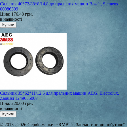
Сальник 40*72/88*8/14,8 до пральних машин Bosch, Siemens
00086309
Ціна:
176.48 грн.
в наявності
Сальник 35*62*11/12.5 для пральних машин AEG, Electrolux,
Zanussi 1249685007
Ціна:
220.60 грн.
в наявності
© 2013 - 2026 Сервіс-маркет «RMBT». Запчастини до побутової