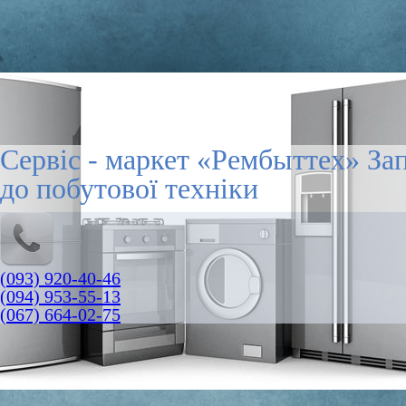
Сервіс - маркет «Рембыттех» За
до побутової техніки
(093) 920-40-46
(094) 953-55-13
(067) 664-02-75