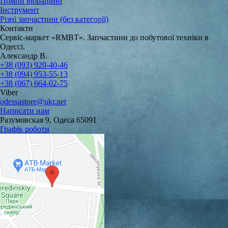
Помпи вібраційні
Інструмент
Різні запчастини (без категорії)
Контакти
Сервіс-маркет «RMBT». Запчастини до побутової техніки в
Одессі.
Александр В.
+38 (093) 920-40-46
+38 (094) 953-55-13
+38 (067) 664-02-75
Viber
odessastore@ukr.net
Написати нам
Разумовская 9, Одеса 65091
Графік роботи