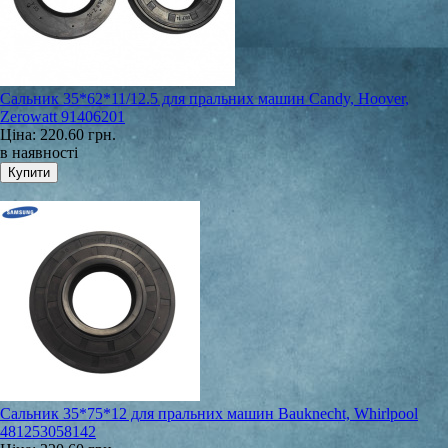
Сальник 35*62*11/12.5 для пральних машин Candy, Hoover,
Zerowatt 91406201
Ціна:
220.60 грн.
в наявності
Сальник 35*75*12 для пральних машин Bauknecht, Whirlpool
481253058142