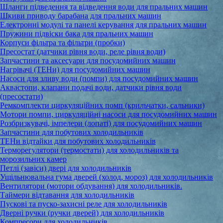
Шланги підведення та відведення води для пральних машин
Шкиви приводу барабана для пральних машин
Електронні модулі та панелі керування для пральних машин
Пружини підвіски бака для пральних машин
Корпуси фільтра та фільтри (пробки)
Пресостат (датчики рівня води, реле рівня води)
Запчастини та аксесуари для посудомийних машин
Нагрівачі (ТЕНи) для посудомийних машин
Насоси для зливу води (помпи) для посудомийних машин
Аквастопи, клапани подачі води, датчики рівня води
(пресостати)
Ремкомплекти циркуляційних помп (крильчатки, сальники)
Мотори помпи, циркуляційні насоси для посудомийних машин
Розбризкувачі, імпелери (лопаті) для посудомийних машин
Запчастини для побутових холодильників
ТЕНи відтайки для побутових холодильників
Терморегулятори (термостати) для холодильників та
морозильних камер
Петлі (завіси) двері для холодильників
Ущільнювальна гума дверей (холод, мороз) для холодильників
Вентилятори (мотори обдування) для холодильників.
Таймери відтавання для холодильників
Пускові та пуско-захисні реле для холодильників
Дверні ручки (ручки дверей) для холодильників
Компресори для холодильників