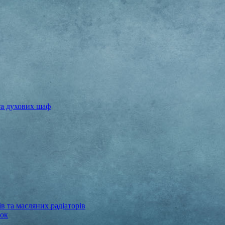
та духових шаф
в та масляних радіаторів
бок