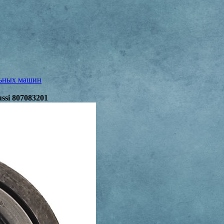
льных машин
ssi 807083201