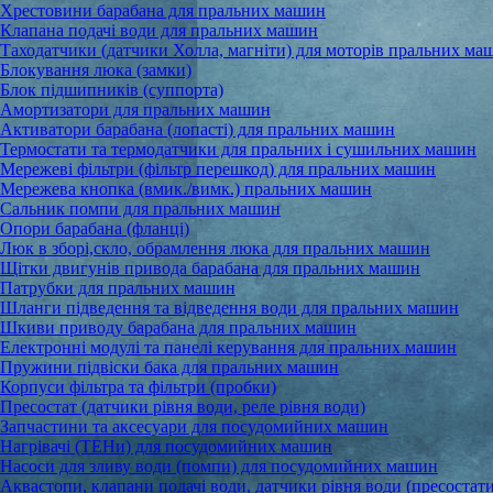
Хрестовини барабана для пральних машин
Клапана подачі води для пральних машин
Таходатчики (датчики Холла, магніти) для моторів пральних ма
Блокування люка (замки)
Блок підшипників (суппорта)
Амортизатори для пральних машин
Активатори барабана (лопасті) для пральних машин
Термостати та термодатчики для пральних і сушильних машин
Мережеві фільтри (фільтр перешкод) для пральних машин
Мережева кнопка (вмик./вимк.) пральних машин
Сальник помпи для пральних машин
Опори барабана (фланці)
Люк в зборі,скло, обрамлення люка для пральних машин
Щітки двигунів привода барабана для пральних машин
Патрубки для пральних машин
Шланги підведення та відведення води для пральних машин
Шкиви приводу барабана для пральних машин
Електронні модулі та панелі керування для пральних машин
Пружини підвіски бака для пральних машин
Корпуси фільтра та фільтри (пробки)
Пресостат (датчики рівня води, реле рівня води)
Запчастини та аксесуари для посудомийних машин
Нагрівачі (ТЕНи) для посудомийних машин
Насоси для зливу води (помпи) для посудомийних машин
Аквастопи, клапани подачі води, датчики рівня води (пресостати