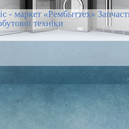
іс - маркет «Рембыттех» Запчас
обутової техніки