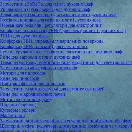
Запчастини (HoReCa) для плит і духових шаф
Ущільнювачі (гума дверей) для духових шаф
Термопари (газ-контроль) для газових плит і духових шаф
Розсікачі, кришки для газових плит і духових шаф
Перемикачі режимів і регулятори для електроплит
Конфорки та нагрівачі (ТЕНи) для електроплит і духових шаф
ТЕНи для духових шаф
Конфорка (ТЕН, спіраль) для варильних поверхонь
Конфорка (ТЕН, плоский) для електроплит
Ручки керування для газових та електро плит і духових шаф
Різне для варильних плит, духових шаф
Терморегулятори, термостати та термодатчики для електроплит 
Запчастини та аксесуари до пилососів
Мотори для пилососів
Різне для пилососів
Повітряні фільтри для пилососів
Запчастини та комплектуючі для ремонту свч печей
Різне для мікрохвильових печей
Мотор обертання піддону
Піддони (тарілки)
Куплеры і ролери
Магнетрони
Запчастини, комплектуючі та аксесуари для повітряних обігрівачі
Шестерні, муфти, редуктори для кухонних комбайнів та м'ясору
Мийні, очисні та дезінфікувальні засоби