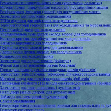
Ремкомплекти циркуляційних помп (крильчатки, сальники)
Мотори помпи, циркуляційні насоси для посудомийних машин
Розбризкувачі, імпелери (лопаті) для посудомийних машин
Запчастини для побутових холодильників
ТЕНи відтайки для побутових холодильників
Терморегулятори (термостати) для холодильників та морозильни
Петлі (завіси) двері для холодильників
Ущільнювальна гума дверей (холод, мороз) для холодильників
Вентилятори (мотори обдування) для холодильників.
Таймери відтавання для холодильників
Пускові та пуско-захисні реле для холодильників
Дверні ручки (ручки дверей) для холодильників
Компресори для холодильників
Запчастини для водонагрівачів (бойлерів)
Фланці для електроводонагрівачів (бойлерів)
Прокладки фланця для електроводонагрівачів (бойлерів)
Термостати, термодатчики, термореле для електроводонагрівачів 
Магнієві аноди для електроводонагрівачів (бойлерів)
Нагрівальні елементи (ТЕНи) для електроводонагрівачів (бойлер
Запчастини для плит, поверхонь і духових шаф
Петлі двері (завіси дверей) для духових шаф
Таймери для електропліт і духових шаф
Свічки запалювання
Генератори електрозапалювання, кнопки для газових плит та ду
Генератор електропідпалу