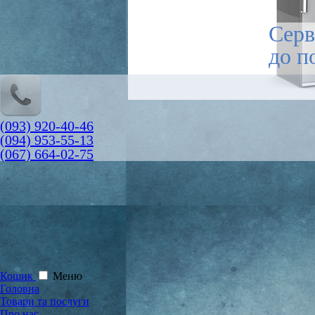
Серв
до п
(093) 920-40-46
(094) 953-55-13
(067) 664-02-75
Кошик
Меню
Головна
Товари та послуги
Про нас