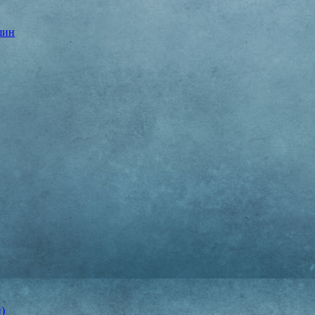
шин
)