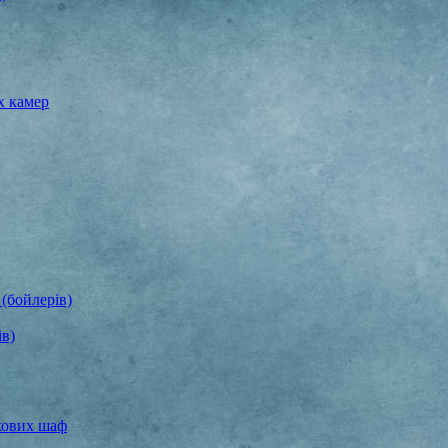
х камер
(бойлерів)
ів)
хових шаф