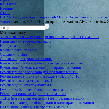
Контакти
Новини
Статті
UA Market
Одеса
Сервіс-маркет «RMBT». Запчастини до побутової
машин
Сальник 37*62*10 для пральних машин AEG, Electrolux, Z
Меню
каталогу
Запчастини та аксесуари для пральних і сушильних машин
Підшипники та ремкомплекти
Конденсатори 450в
Кришка бака, полубак
Сальники v-ring
Сальники для пральних машин
Ручки та кнопки керування для пральних машин
Ручки люка (гачки, клямки) для пральних машин
Ремені привода барабана для пральних машин
Ремені клинові привідні профіль z (0); 8,5*8; 10
Ремені з великим струмочком J
Ремені з дрібним струмочком Н
Гуми люка (манжети) для пральних машин
Різне для пральних і сушильних машин
ТЕНи (нагрівальні елементи) для пральних машин
Насоси (помпи) для відкачування води пральних машин
Петлі люка (завіси) для пральних машин