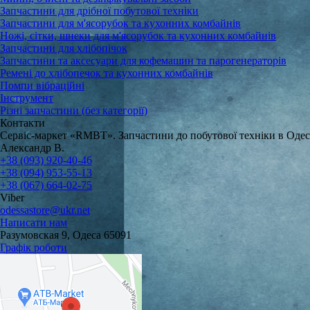
Запчастини для дрібної побутової техніки
Запчастини для м'ясорубок та кухонних комбайнів
Ножі, сітки, шнеки для м'ясорубок та кухонних комбайнів
Запчастини для хлібопічок
Запчастини та аксесуари для кофемашин та парогенераторів
Ремені до хлібопечок та кухонних комбайнів
Помпи вібраційні
Інструмент
Різні запчастини (без категорії)
Контакти
Сервіс-маркет «RMBT». Запчастини до побутової техніки в Одес
Александр В.
+38 (093) 920-40-46
+38 (094) 953-55-13
+38 (067) 664-02-75
Viber
odessastore@ukr.net
Написати нам
Разумовская 9, Одеса 65091
Графік роботи