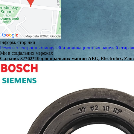
Інформ. сторінки
Ремонт электронных модулей и индикационных панелей стира
Ми в соціальних мережах
Сальник 37*62*10 для пральних машин AEG, Electrolux, Zanu