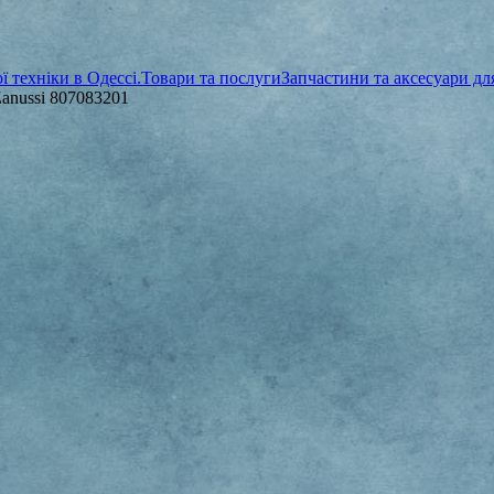
 техніки в Одессі.
Товари та послуги
Запчастини та аксесуари д
anussi 807083201