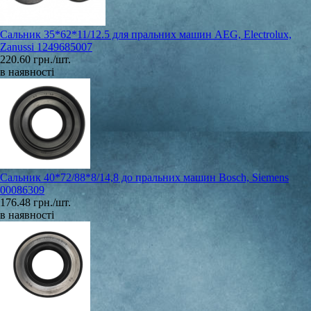
Сальник 35*62*11/12.5 для пральних машин AEG, Electrolux,
Zanussi 1249685007
220.60 грн./шт.
в наявності
Сальник 40*72/88*8/14,8 до пральних машин Bosch, Siemens
00086309
176.48 грн./шт.
в наявності