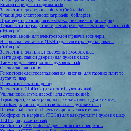
Компресори для холодильників
Запчастини для водонагрівачів (бойлерів)
Фланці для електроводонагрівачів (бойлерів)
Прокладки фланця для електроводонагрівачів (бойлерів)
Термостати, термодатчики, термореле для електроводонагрівачів
(бойлерів)
Магнієві аноди для електроводонагрівачів (бойлерів)
Нагрівальні елементи (ТЕНи) для електроводонагрівачів
(бойлерів)
Запчастини для плит, поверхонь і духових шаф
Петлі двері (завіси дверей) для духових шаф
Таймери для електропліт і духових шаф
Свічки запалювання
Генератори електрозапалювання, кнопки для газових плит та
духових шаф
Генератор електропідпалу
Запчастини (HoReCa) для плит і духових шаф
Ущільнювачі (гума дверей) для духових шаф
Термопари (газ-контроль) для газових плит і духових шаф
Розсікачі, кришки для газових плит і духових шаф
Перемикачі режимів і регулятори для електроплит
Конфорки та нагрівачі (ТЕНи) для електроплит і духових шаф
ТЕНи для духових шаф
Конфорка (ТЕН, спіраль) для варильних поверхонь
Конфорка (ТЕН, плоский) для електроплит