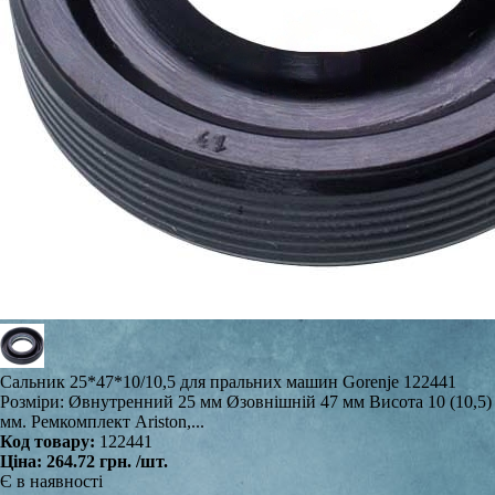
Сальник 25*47*10/10,5 для пральних машин Gorenje 122441
Розміри: Øвнутренний 25 мм Øзовнішній 47 мм Висота 10 (10,5)
мм. Ремкомплект Ariston,...
Код товару:
122441
Ціна:
264.72 грн.
/шт.
Є в наявності