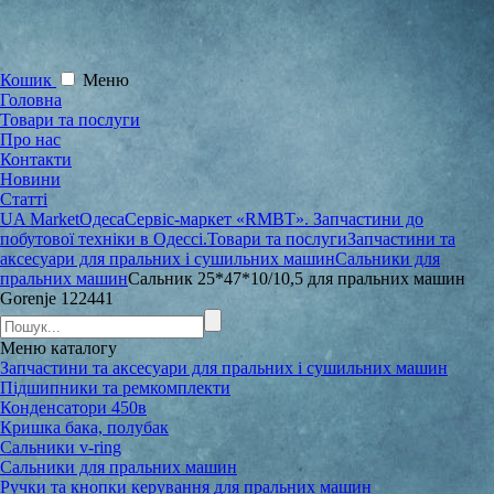
Кошик
Меню
Головна
Товари та послуги
Про нас
Контакти
Новини
Статті
UA Market
Одеса
Сервіс-маркет «RMBT». Запчастини до
побутової техніки в Одессі.
Товари та послуги
Запчастини та
аксесуари для пральних і сушильних машин
Сальники для
пральних машин
Сальник 25*47*10/10,5 для пральних машин
Gorenje 122441
Меню
каталогу
Запчастини та аксесуари для пральних і сушильних машин
Підшипники та ремкомплекти
Конденсатори 450в
Кришка бака, полубак
Сальники v-ring
Сальники для пральних машин
Ручки та кнопки керування для пральних машин