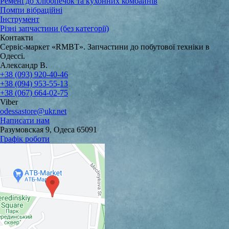
Ремені до хлібопечок та кухонних комбайнів
Помпи вібраційні
Інструмент
Різні запчастини (без категорії)
Контакти
Сервіс-маркет «RMBT». Запчастини до побутової техніки в
Одессі.
Александр В.
+38 (093) 920-40-46
+38 (094) 953-55-13
+38 (067) 664-02-75
Viber
odessastore@ukr.net
Написати нам
Разумовская 9, Одеса 65091
Графік роботи