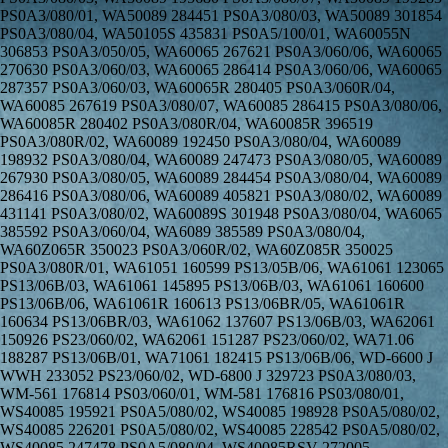
PS0A3/080/01, WA50089 284451 PS0A3/080/03, WA50089 301854
PS0A3/080/04, WA50105S 435831 PS0A5/100/01, WA60055N
306853 PS0A3/050/05, WA60065 267621 PS0A3/060/06, WA60065
270630 PS0A3/060/03, WA60065 286414 PS0A3/060/06, WA60065
287357 PS0A3/060/03, WA60065R 280405 PS0A3/060R/04,
WA60085 267619 PS0A3/080/07, WA60085 286415 PS0A3/080/06,
WA60085R 280402 PS0A3/080R/04, WA60085R 396519
PS0A3/080R/02, WA60089 192450 PS0A3/080/04, WA60089
198932 PS0A3/080/04, WA60089 247473 PS0A3/080/05, WA60089
267930 PS0A3/080/05, WA60089 284454 PS0A3/080/04, WA60089
286416 PS0A3/080/06, WA60089 405821 PS0A3/080/02, WA60089
431141 PS0A3/080/02, WA60089S 301948 PS0A3/080/04, WA6065
385592 PS0A3/060/04, WA6089 385589 PS0A3/080/04,
WA60Z065R 350023 PS0A3/060R/02, WA60Z085R 350025
PS0A3/080R/01, WA61051 160599 PS13/05B/06, WA61061 123065
PS13/06B/03, WA61061 145895 PS13/06B/03, WA61061 160600
PS13/06B/06, WA61061R 160613 PS13/06BR/05, WA61061R
160634 PS13/06BR/03, WA61062 137607 PS13/06B/03, WA62061
150926 PS23/060/02, WA62061 151287 PS23/060/02, WA71.06
188287 PS13/06B/01, WA71061 182415 PS13/06B/06, WD-6600 J
WWH 233052 PS23/060/02, WD-6800 J 329723 PS0A3/080/03,
WM-561 176814 PS03/060/01, WM-581 176816 PS03/080/01,
WS40085 195921 PS0A5/080/02, WS40085 198928 PS0A5/080/02,
WS40085 226201 PS0A5/080/02, WS40085 228542 PS0A5/080/02,
WS40085 247478 PS0A5/080/04, WS40085RSV 272005