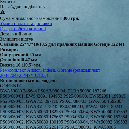
Купити
Не забудьте поділитися
Сума мінімального замовлення
300 грн.
Умови оплати та доставки
Графік роботи компанії
Детальний опис
Залишити відгук
Сальник 25*47*10/10,5 для пральних машин Gorenje 122441
Розміри:
Øвнутренний 25 мм
Øзовнішній 47 мм
Висота 10 (10,5) мм.
Ремкомплект Ariston, Indesit, Gorenje (ремкомплект
203+204+25*47*10/12.5)
Встановлюеться на моделі:
GORENJE
BWA50089 246644 PS0A3/080/04, ELBA50080 187246
PS03/080/01, EWS42091 194952 PS25/090/03, EWS52091 199315
PS25/090/03, GWA755 297116 PS0A3/080/03, GWA850 159286
PS03/080/02, GWA855 178235 PS03/080/03, KWA50040 180241
PS03/040/03, KWA50050 182535 PS03/050/04, KWA50060 157353
PS03/060/02, KWA50060 175667 PS03/060/02, KWA50080 157354
PS03/080/02, KWA50080 180195 PS03/080/04, KWA50082 309503
PS03/080/03, KWA50085 226175 PS0A3/080/01, KWA50085