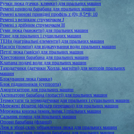
Ручки люка (гачки, клямки) для пральних машин
Ремені привода барабана для пральних машин
Ремені клинові привідні профіль z (0); 8,5*8; 10
Ремені з великим струмочком J
Ремені з дрібним струмочком Н
Гуми люка (манжети) для пральних машин
Різне для пральних і сушильних машин
ТЕНи (нагрівальні елементи) для пральних машин
Насоси (помпи) для відкачування води пральних машин
Петлі люка (завіси) для пральних машин
Хрестовини барабана для пральних машин
Клапана подачі води для пральних машин
Таходатчики (датчики Холла, магніти) для моторів пральних
машин
Блокування люка (замки)
Блок підшипників (суппорта)
Амортизатори для пральних машин
Активатори барабана (лопасті) для пральних машин
Термостати та термодатчики для пральних і сушильних машин
Мережеві фільтри (фільтр перешкод) для пральних машин
Мережева кнопка (вмик./вимк.) пральних машин
Сальник помпи для пральних машин
Опори барабана (фланці)
Люк в зборі,скло, обрамлення люка для пральних машин
Щітки двигунів привода барабана для пральних машин