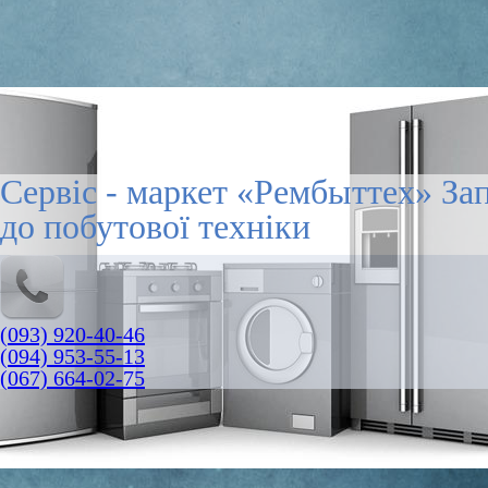
Сервіс - маркет «Рембыттех» За
до побутової техніки
(093) 920-40-46
(094) 953-55-13
(067) 664-02-75