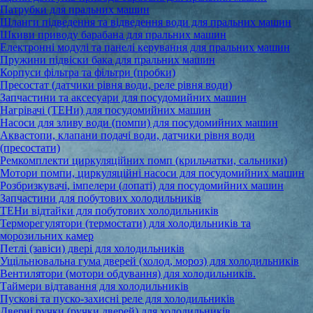
Патрубки для пральних машин
Шланги підведення та відведення води для пральних машин
Шкиви приводу барабана для пральних машин
Електронні модулі та панелі керування для пральних машин
Пружини підвіски бака для пральних машин
Корпуси фільтра та фільтри (пробки)
Пресостат (датчики рівня води, реле рівня води)
Запчастини та аксесуари для посудомийних машин
Нагрівачі (ТЕНи) для посудомийних машин
Насоси для зливу води (помпи) для посудомийних машин
Аквастопи, клапани подачі води, датчики рівня води
(пресостати)
Ремкомплекти циркуляційних помп (крильчатки, сальники)
Мотори помпи, циркуляційні насоси для посудомийних машин
Розбризкувачі, імпелери (лопаті) для посудомийних машин
Запчастини для побутових холодильників
ТЕНи відтайки для побутових холодильників
Терморегулятори (термостати) для холодильників та
морозильних камер
Петлі (завіси) двері для холодильників
Ущільнювальна гума дверей (холод, мороз) для холодильників
Вентилятори (мотори обдування) для холодильників.
Таймери відтавання для холодильників
Пускові та пуско-захисні реле для холодильників
Дверні ручки (ручки дверей) для холодильників