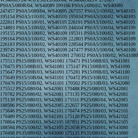
PS0A5/080R/04, WS40089 199166 PS0A5/080/02, WS40089
247457 PS0A5/080/04, WS40095 267557 PS0A5/100/02, WS40105
195154 PS0A5/100/01, WS40105 195934 PS0A5/100/02, WS40105
222811 PS0A5/100/01, WS40105 226191 PS0A5/100/02, WS40105
234893 PS0A5/100/02, WS40105 244104 PS0A5/100/04, WS40109
195155 PS0A5/100/02, WS40109 195311 PS0A5/100/02, WS40109
199164 PS0A5/100/02, WS40109 222803 PS0A5/100/02, WS40109
226183 PS0A5/100/02, WS40109 228544 PS0A5/100/01, WS40109
239745 PS0A5/100/03, WS40109 247477 PS0A5/100/04, WS40109
304252 PS0A5/100/02, WS401091 270032 PS0A5/100/02, WS41080
175513 PS15/08B/03, WS41081 170471 PS15/08B/03, WS41081
170475 PS15/08B/03, WS41081 175147 PS15/08B/03, WS41090
175647 PS15/09B/03, WS41091 175281 PS15/09B/03, WS41100
175649 PS15/10B/04, WS41101 170472 PS15/10B/02, WS41101
170476 PS15/10B/02, WS41101 170502 PS15/10B/03, WS42080
175512 PS25/080/04, WS42081 170488 PS25/080/03, WS42081
170782 PS25/080/02, WS42081 173135 PS25/080/03, WS42081
175139 PS25/080/03, WS42081 175511 PS25/080/04, WS42085
188596 PS25/080/03, WS42085 252657 PS25/080/01, WS42090
175646 PS25/090/03, WS42101 170474 PS25/100/03, WS42101
170489 PS25/100/03, WS42101 175120 PS25/100/03, WS42102
170804 PS25/100/03, WS42105 187851 PS25/100/03, WS42105
188594 PS25/100/02, WS42105 252658 PS25/100/01, WS43080
170498 PS35/080/02, WS43080 175135 PS35/080/02, WS43080