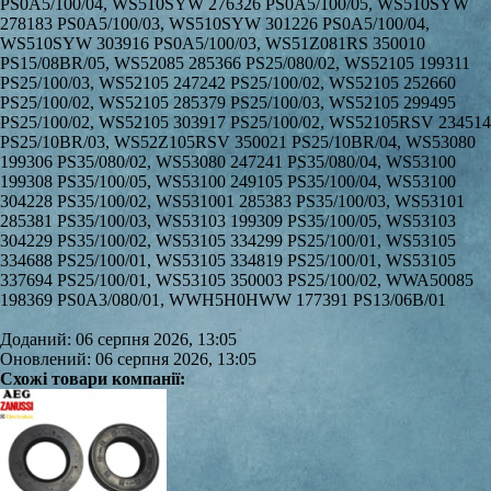
PS0A5/100/04, WS510SYW 276326 PS0A5/100/05, WS510SYW
278183 PS0A5/100/03, WS510SYW 301226 PS0A5/100/04,
WS510SYW 303916 PS0A5/100/03, WS51Z081RS 350010
PS15/08BR/05, WS52085 285366 PS25/080/02, WS52105 199311
PS25/100/03, WS52105 247242 PS25/100/02, WS52105 252660
PS25/100/02, WS52105 285379 PS25/100/03, WS52105 299495
PS25/100/02, WS52105 303917 PS25/100/02, WS52105RSV 234514
PS25/10BR/03, WS52Z105RSV 350021 PS25/10BR/04, WS53080
199306 PS35/080/02, WS53080 247241 PS35/080/04, WS53100
199308 PS35/100/05, WS53100 249105 PS35/100/04, WS53100
304228 PS35/100/02, WS531001 285383 PS35/100/03, WS53101
285381 PS35/100/03, WS53103 199309 PS35/100/05, WS53103
304229 PS35/100/02, WS53105 334299 PS25/100/01, WS53105
334688 PS25/100/01, WS53105 334819 PS25/100/01, WS53105
337694 PS25/100/01, WS53105 350003 PS25/100/02, WWA50085
198369 PS0A3/080/01, WWH5H0HWW 177391 PS13/06B/01
Доданий: 06 серпня 2026, 13:05
Оновлений: 06 серпня 2026, 13:05
Схожі товари компанії: