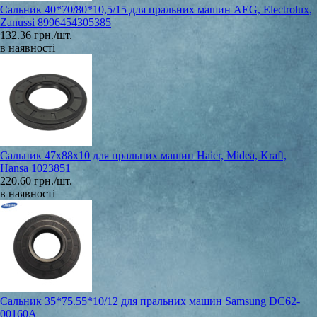
Сальник 40*70/80*10,5/15 для пральних машин AEG, Electrolux,
Zanussi 8996454305385
132.36 грн./шт.
в наявності
Сальник 47x88x10 для пральних машин Haier, Midea, Kraft,
Hansa 1023851
220.60 грн./шт.
в наявності
Сальник 35*75.55*10/12 для пральних машин Samsung DC62-
00160A