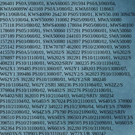
296401 PS0A3/080/01, KWA60065 291594 PS0A3/060/04,
KWA60089W 421169 PS0A3/080/02, KWA61061 118663
PS13/06B/04, KWS40090 264230 PS05/100/01, KWS50.100 309478
PS0A5/100/04, KWS50090 310082 PS05/090/03, MWA50080
175118 PS03/080/02, MWS40080 178694 PS05/080/01, MWS40100
178669 PS05/100/01, SWA50060 157291 PS03/060/01, SWA50060
197189 PS03/060/02, SWA50060 244103 PS03/060/02, SWA50080
157293 PS03/080/01, SWA50080 162897 PS03/080/02, SWA50080
255142 PS03/080/02, TEW70787 462001 PS10/23080/03, W509/S
415570 PS0A5/100/01, W6202/S 362022 PS10/11100/03, W6202/S
378897 PS10/11100/01, W6202/S 392281 PS10/11100/01, W6202/S
408231 PS10/11100/01, W6202/SRIV 380235 PS10/11104/02,
W62X1 399485 PS10/13060/07, W62Y1 349203 PS10/13080/07,
W62Y1 399486 PS10/13080/07, W62Y2/S 362023 PS10/11080/03,
W62Y2/S 392282 PS10/11080/01, W62Y2/SR 380246
PS10/11084/02, W62Y2/SRI 380236 PS10/11084/02, W62Z2/S
379804 PS10/11090/02, W6402/S 392276 PS10/21100/01,
W6402/SRI 362010 PS10/21104/03, W6402/SRIV 380234
PS10/21104/02, W6403/S 367024 PS10/21100/03, W6403/S 378900
PS10/21100/02, W64Y2 349222 PS10/23080/04, W64Y3/S 378899
PS10/21080/02, W64Z3/S 379790 PS10/21090/02, W6502/SRIV
396510 PS10/21104/01, W6503/S 396503 PS10/21100/01, W65Y3/S
396511 PS10/21080/01, W65Z3/S 396505 PS10/21090/01, W6603/S
362364 PS10/31100/03, W6603/S 392280 PS10/31100/01,
W6603N/S 378903 PS10/31100/02, W72X1/R 380242