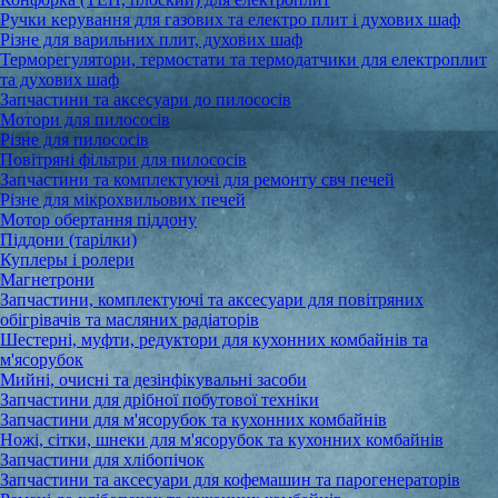
Ручки керування для газових та електро плит і духових шаф
Різне для варильних плит, духових шаф
Терморегулятори, термостати та термодатчики для електроплит
та духових шаф
Запчастини та аксесуари до пилососів
Мотори для пилососів
Різне для пилососів
Повітряні фільтри для пилососів
Запчастини та комплектуючі для ремонту свч печей
Різне для мікрохвильових печей
Мотор обертання піддону
Піддони (тарілки)
Куплеры і ролери
Магнетрони
Запчастини, комплектуючі та аксесуари для повітряних
обігрівачів та масляних радіаторів
Шестерні, муфти, редуктори для кухонних комбайнів та
м'ясорубок
Мийні, очисні та дезінфікувальні засоби
Запчастини для дрібної побутової техніки
Запчастини для м'ясорубок та кухонних комбайнів
Ножі, сітки, шнеки для м'ясорубок та кухонних комбайнів
Запчастини для хлібопічок
Запчастини та аксесуари для кофемашин та парогенераторів