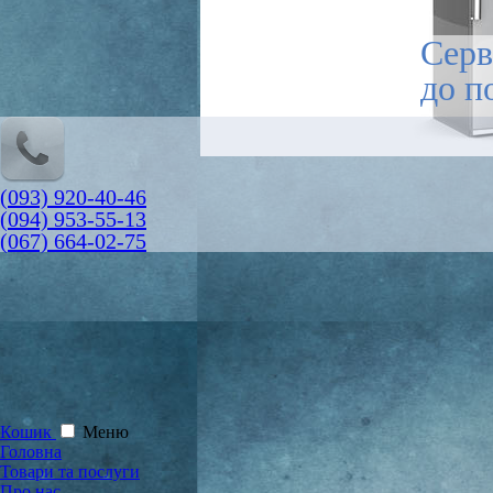
Серв
до п
(093) 920-40-46
(094) 953-55-13
(067) 664-02-75
Кошик
Меню
Головна
Товари та послуги
Про нас