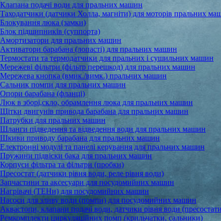
Клапана подачі води для пральних машин
Таходатчики (датчики Холла, магніти) для моторів пральних ма
Блокування люка (замки)
Блок підшипників (суппорта)
Амортизатори для пральних машин
Активатори барабана (лопасті) для пральних машин
Термостати та термодатчики для пральних і сушильних машин
Мережеві фільтри (фільтр перешкод) для пральних машин
Мережева кнопка (вмик./вимк.) пральних машин
Сальник помпи для пральних машин
Опори барабана (фланці)
Люк в зборі,скло, обрамлення люка для пральних машин
Щітки двигунів привода барабана для пральних машин
Патрубки для пральних машин
Шланги підведення та відведення води для пральних машин
Шкиви приводу барабана для пральних машин
Електронні модулі та панелі керування для пральних машин
Пружини підвіски бака для пральних машин
Корпуси фільтра та фільтри (пробки)
Пресостат (датчики рівня води, реле рівня води)
Запчастини та аксесуари для посудомийних машин
Нагрівачі (ТЕНи) для посудомийних машин
Насоси для зливу води (помпи) для посудомийних машин
Аквастопи, клапани подачі води, датчики рівня води (пресостати
Ремкомплекти циркуляційних помп (крильчатки, сальники)