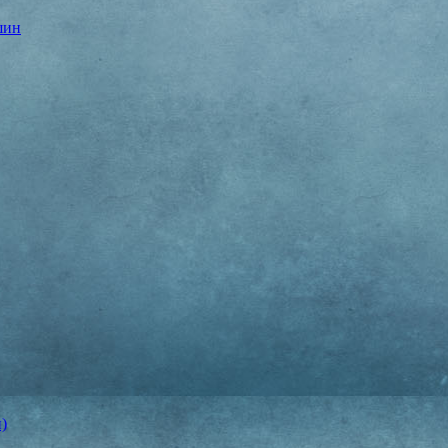
шин
)