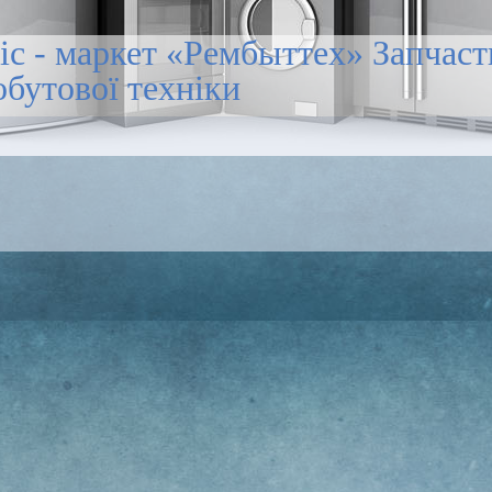
іс - маркет «Рембыттех» Запчас
обутової техніки