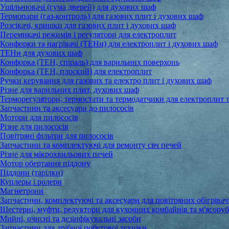
Ущільнювачі (гума дверей) для духових шаф
Термопари (газ-контроль) для газових плит і духових шаф
Розсікачі, кришки для газових плит і духових шаф
Перемикачі режимів і регулятори для електроплит
Конфорки та нагрівачі (ТЕНи) для електроплит і духових шаф
ТЕНи для духових шаф
Конфорка (ТЕН, спіраль) для варильних поверхонь
Конфорка (ТЕН, плоский) для електроплит
Ручки керування для газових та електро плит і духових шаф
Різне для варильних плит, духових шаф
Терморегулятори, термостати та термодатчики для електроплит 
Запчастини та аксесуари до пилососів
Мотори для пилососів
Різне для пилососів
Повітряні фільтри для пилососів
Запчастини та комплектуючі для ремонту свч печей
Різне для мікрохвильових печей
Мотор обертання піддону
Піддони (тарілки)
Куплеры і ролери
Магнетрони
Запчастини, комплектуючі та аксесуари для повітряних обігрівачі
Шестерні, муфти, редуктори для кухонних комбайнів та м'ясору
Мийні, очисні та дезінфікувальні засоби
Запчастини для дрібної побутової техніки