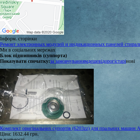
Інформ. сторінки
Ремонт электронных модулей и индикационных панелей стира
Ми в соціальних мережах
Блок підшипників (суппорта)
Показувати спочатку:
за замовчуванням
дешеві
дорогі
старі
нові
Комплект оригінальних супортів (6203zz) для пральних машин A
Ціна:
1632.44 грн.
в наявності