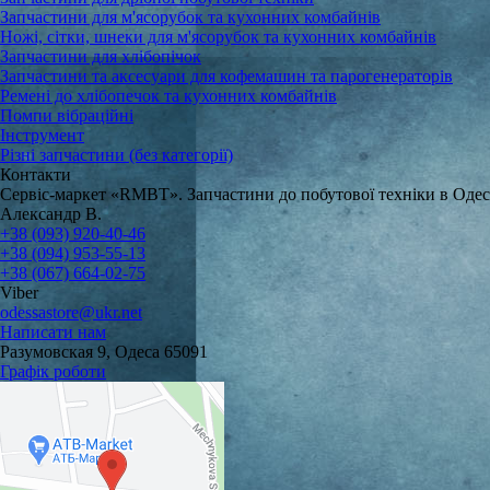
Запчастини для м'ясорубок та кухонних комбайнів
Ножі, сітки, шнеки для м'ясорубок та кухонних комбайнів
Запчастини для хлібопічок
Запчастини та аксесуари для кофемашин та парогенераторів
Ремені до хлібопечок та кухонних комбайнів
Помпи вібраційні
Інструмент
Різні запчастини (без категорії)
Контакти
Сервіс-маркет «RMBT». Запчастини до побутової техніки в Одес
Александр В.
+38 (093) 920-40-46
+38 (094) 953-55-13
+38 (067) 664-02-75
Viber
odessastore@ukr.net
Написати нам
Разумовская 9, Одеса 65091
Графік роботи