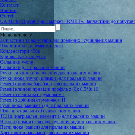
Контакти
Новини
Статті
UA Market
Одеса
Сервіс-маркет «RMBT». Запчастини до побутової
Меню
каталогу
Запчастини та аксесуари для пральних і сушильних машин
Підшипники та ремкомплекти
Конденсатори 450в
Кришка бака, полубак
Сальники v-ring
Сальники для пральних машин
Ручки та кнопки керування для пральних машин
Ручки люка (гачки, клямки) для пральних машин
Ремені привода барабана для пральних машин
Ремені клинові привідні профіль z (0); 8,5*8; 10
Ремені з великим струмочком J
Ремені з дрібним струмочком Н
Гуми люка (манжети) для пральних машин
Різне для пральних і сушильних машин
ТЕНи (нагрівальні елементи) для пральних машин
Насоси (помпи) для відкачування води пральних машин
Петлі люка (завіси) для пральних машин
Хрестовини барабана для пральних машин