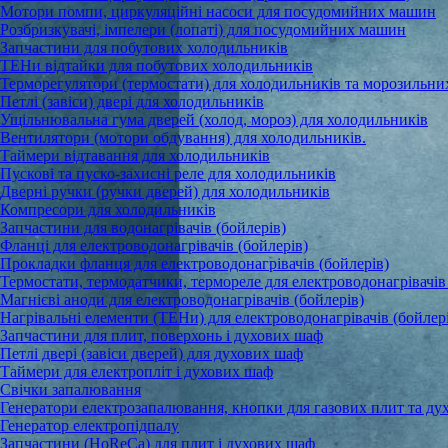
Мотори помпи, циркуляційні насоси для посудомийних машин
Розбризкувачі, імпелери (лопаті) для посудомийних машин
Запчастини для побутових холодильників
ТЕНи відтайки для побутових холодильників
Терморегулятори (термостати) для холодильників та морозильни
Петлі (завіси) двері для холодильників
Ущільнювальна гума дверей (холод, мороз) для холодильників
Вентилятори (мотори обдування) для холодильників.
Таймери відтавання для холодильників
Пускові та пуско-захисні реле для холодильників
Дверні ручки (ручки дверей) для холодильників
Компресори для холодильників
Запчастини для водонагрівачів (бойлерів)
Фланці для електроводонагрівачів (бойлерів)
Прокладки фланця для електроводонагрівачів (бойлерів)
Термостати, термодатчики, термореле для електроводонагрівачів 
Магнієві аноди для електроводонагрівачів (бойлерів)
Нагрівальні елементи (ТЕНи) для електроводонагрівачів (бойлер
Запчастини для плит, поверхонь і духових шаф
Петлі двері (завіси дверей) для духових шаф
Таймери для електропліт і духових шаф
Свічки запалювання
Генератори електрозапалювання, кнопки для газових плит та ду
Генератор електропідпалу
Запчастини (HoReCa) для плит і духових шаф