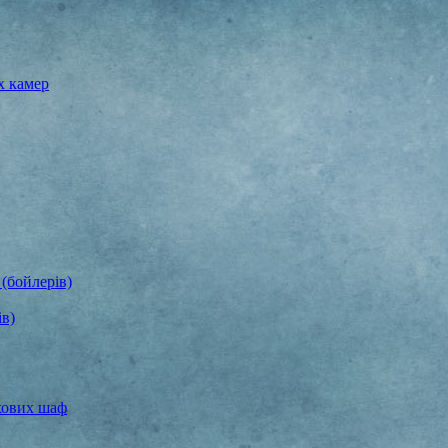
х камер
(бойлерів)
ів)
хових шаф