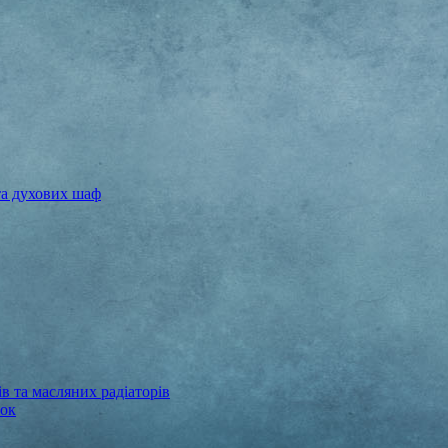
та духових шаф
в та масляних радіаторів
бок