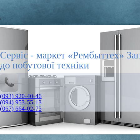
Сервіс - маркет «Рембыттех» За
до побутової техніки
(093) 920-40-46
(094) 953-55-13
(067) 664-02-75