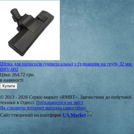
Щітка для пилососів (універсальна) з з'єднанням на трубу 32 мм.
BRV-002
Ціна:
264.72 грн.
в наявності
© 2013 - 2026 Сервіс-маркет «RMBT». Запчастини до побутової
техніки в Одессі.
Поскаржитися на зміст
Як створити інтернет магазин самостійно
Сайт створений на платформі
UA Market