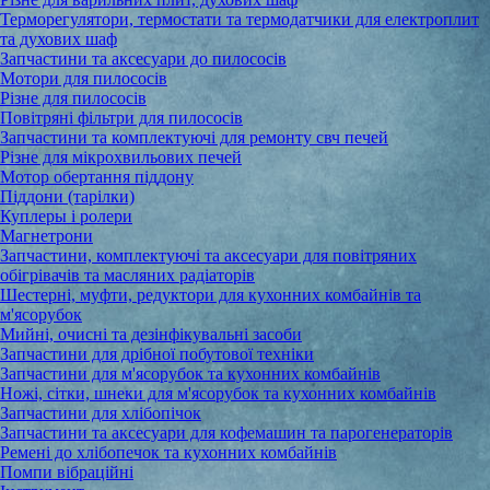
Терморегулятори, термостати та термодатчики для електроплит
та духових шаф
Запчастини та аксесуари до пилососів
Мотори для пилососів
Різне для пилососів
Повітряні фільтри для пилососів
Запчастини та комплектуючі для ремонту свч печей
Різне для мікрохвильових печей
Мотор обертання піддону
Піддони (тарілки)
Куплеры і ролери
Магнетрони
Запчастини, комплектуючі та аксесуари для повітряних
обігрівачів та масляних радіаторів
Шестерні, муфти, редуктори для кухонних комбайнів та
м'ясорубок
Мийні, очисні та дезінфікувальні засоби
Запчастини для дрібної побутової техніки
Запчастини для м'ясорубок та кухонних комбайнів
Ножі, сітки, шнеки для м'ясорубок та кухонних комбайнів
Запчастини для хлібопічок
Запчастини та аксесуари для кофемашин та парогенераторів
Ремені до хлібопечок та кухонних комбайнів
Помпи вібраційні