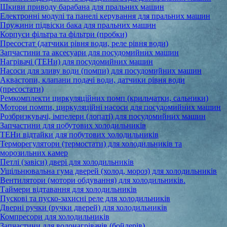
Шкиви приводу барабана для пральних машин
Електронні модулі та панелі керування для пральних машин
Пружини підвіски бака для пральних машин
Корпуси фільтра та фільтри (пробки)
Пресостат (датчики рівня води, реле рівня води)
Запчастини та аксесуари для посудомийних машин
Нагрівачі (ТЕНи) для посудомийних машин
Насоси для зливу води (помпи) для посудомийних машин
Аквастопи, клапани подачі води, датчики рівня води
(пресостати)
Ремкомплекти циркуляційних помп (крильчатки, сальники)
Мотори помпи, циркуляційні насоси для посудомийних машин
Розбризкувачі, імпелери (лопаті) для посудомийних машин
Запчастини для побутових холодильників
ТЕНи відтайки для побутових холодильників
Терморегулятори (термостати) для холодильників та
морозильних камер
Петлі (завіси) двері для холодильників
Ущільнювальна гума дверей (холод, мороз) для холодильників
Вентилятори (мотори обдування) для холодильників.
Таймери відтавання для холодильників
Пускові та пуско-захисні реле для холодильників
Дверні ручки (ручки дверей) для холодильників
Компресори для холодильників
Запчастини для водонагрівачів (бойлерів)