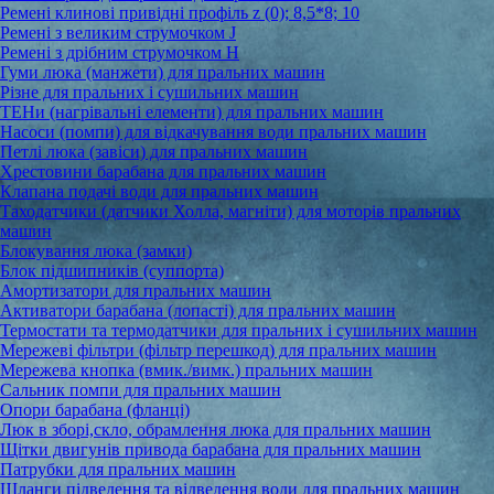
Ремені клинові привідні профіль z (0); 8,5*8; 10
Ремені з великим струмочком J
Ремені з дрібним струмочком Н
Гуми люка (манжети) для пральних машин
Різне для пральних і сушильних машин
ТЕНи (нагрівальні елементи) для пральних машин
Насоси (помпи) для відкачування води пральних машин
Петлі люка (завіси) для пральних машин
Хрестовини барабана для пральних машин
Клапана подачі води для пральних машин
Таходатчики (датчики Холла, магніти) для моторів пральних
машин
Блокування люка (замки)
Блок підшипників (суппорта)
Амортизатори для пральних машин
Активатори барабана (лопасті) для пральних машин
Термостати та термодатчики для пральних і сушильних машин
Мережеві фільтри (фільтр перешкод) для пральних машин
Мережева кнопка (вмик./вимк.) пральних машин
Сальник помпи для пральних машин
Опори барабана (фланці)
Люк в зборі,скло, обрамлення люка для пральних машин
Щітки двигунів привода барабана для пральних машин
Патрубки для пральних машин
Шланги підведення та відведення води для пральних машин