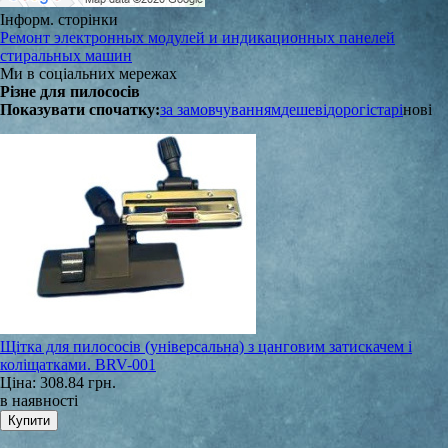
Інформ. сторінки
Ремонт электронных модулей и индикационных панелей
стиральных машин
Ми в соціальних мережах
Різне для пилососів
Показувати спочатку:
за замовчуванням
дешеві
дорогі
старі
нові
Щітка для пилососів (універсальна) з цанговим затискачем і
коліщатками. BRV-001
Ціна:
308.84 грн.
в наявності