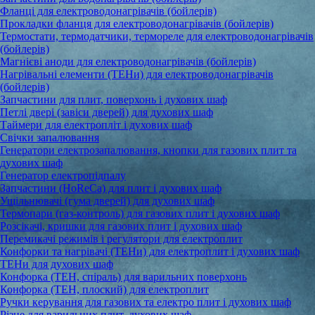
Фланці для електроводонагрівачів (бойлерів)
Прокладки фланця для електроводонагрівачів (бойлерів)
Термостати, термодатчики, термореле для електроводонагрівачів
(бойлерів)
Магнієві аноди для електроводонагрівачів (бойлерів)
Нагрівальні елементи (ТЕНи) для електроводонагрівачів
(бойлерів)
Запчастини для плит, поверхонь і духових шаф
Петлі двері (завіси дверей) для духових шаф
Таймери для електропліт і духових шаф
Свічки запалювання
Генератори електрозапалювання, кнопки для газових плит та
духових шаф
Генератор електропідпалу
Запчастини (HoReCa) для плит і духових шаф
Ущільнювачі (гума дверей) для духових шаф
Термопари (газ-контроль) для газових плит і духових шаф
Розсікачі, кришки для газових плит і духових шаф
Перемикачі режимів і регулятори для електроплит
Конфорки та нагрівачі (ТЕНи) для електроплит і духових шаф
ТЕНи для духових шаф
Конфорка (ТЕН, спіраль) для варильних поверхонь
Конфорка (ТЕН, плоский) для електроплит
Ручки керування для газових та електро плит і духових шаф
Різне для варильних плит, духових шаф