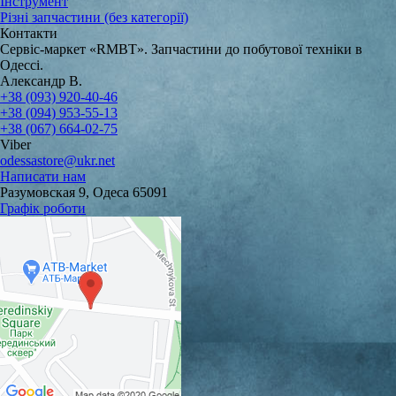
Інструмент
Різні запчастини (без категорії)
Контакти
Сервіс-маркет «RMBT». Запчастини до побутової техніки в
Одессі.
Александр В.
+38 (093) 920-40-46
+38 (094) 953-55-13
+38 (067) 664-02-75
Viber
odessastore@ukr.net
Написати нам
Разумовская 9, Одеса 65091
Графік роботи