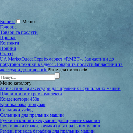
Кошик
Меню
Головна
Товари та послуги
Про нас
Контакти
Новини
Статті
UA Market
Одеса
Сервіс-маркет «RMBT». Запчастини до
побутової техніки в Одессі.
Товари та послуги
Запчастини та
аксесуари до пилососів
Різне для пилососів
Меню
каталогу
Запчастини та аксесуари для пральних і сушильних машин
Підшипники та ремкомплекти
Конденсатори 450в
Кришка бака, полубак
Сальники v-ring
Сальники для пральних машин
Ручки та кнопки керування для пральних машин
Ручки люка (гачки, клямки) для пральних машин
Ремені привода барабана для пральних машин