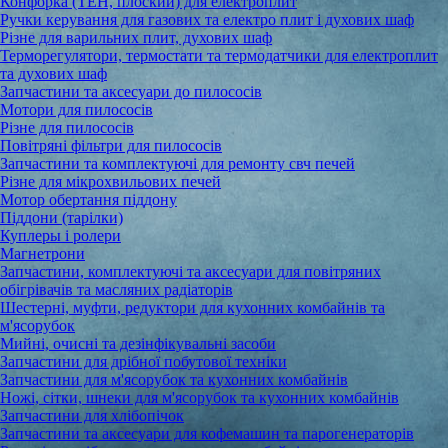
Конфорка (ТЕН, плоский) для електроплит
Ручки керування для газових та електро плит і духових шаф
Різне для варильних плит, духових шаф
Терморегулятори, термостати та термодатчики для електроплит
та духових шаф
Запчастини та аксесуари до пилососів
Мотори для пилососів
Різне для пилососів
Повітряні фільтри для пилососів
Запчастини та комплектуючі для ремонту свч печей
Різне для мікрохвильових печей
Мотор обертання піддону
Піддони (тарілки)
Куплеры і ролери
Магнетрони
Запчастини, комплектуючі та аксесуари для повітряних
обігрівачів та масляних радіаторів
Шестерні, муфти, редуктори для кухонних комбайнів та
м'ясорубок
Мийні, очисні та дезінфікувальні засоби
Запчастини для дрібної побутової техніки
Запчастини для м'ясорубок та кухонних комбайнів
Ножі, сітки, шнеки для м'ясорубок та кухонних комбайнів
Запчастини для хлібопічок
Запчастини та аксесуари для кофемашин та парогенераторів