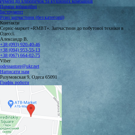
Ремені до хлібопечок та кухонних комбайнів
Помпи вібраційні
Інструмент
Різні запчастини (без категорії)
Контакти
Сервіс-маркет «RMBT». Запчастини до побутової техніки в
Одессі.
Александр В.
+38 (093) 920-40-46
+38 (094) 953-55-13
+38 (067) 664-02-75
Viber
odessastore@ukr.net
Написати нам
Разумовская 9, Одеса 65091
Графік роботи