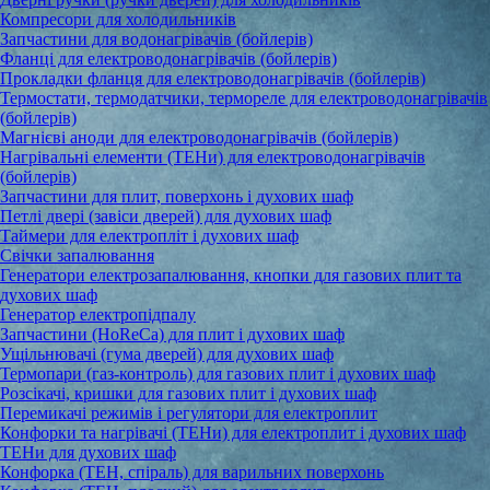
Компресори для холодильників
Запчастини для водонагрівачів (бойлерів)
Фланці для електроводонагрівачів (бойлерів)
Прокладки фланця для електроводонагрівачів (бойлерів)
Термостати, термодатчики, термореле для електроводонагрівачів
(бойлерів)
Магнієві аноди для електроводонагрівачів (бойлерів)
Нагрівальні елементи (ТЕНи) для електроводонагрівачів
(бойлерів)
Запчастини для плит, поверхонь і духових шаф
Петлі двері (завіси дверей) для духових шаф
Таймери для електропліт і духових шаф
Свічки запалювання
Генератори електрозапалювання, кнопки для газових плит та
духових шаф
Генератор електропідпалу
Запчастини (HoReCa) для плит і духових шаф
Ущільнювачі (гума дверей) для духових шаф
Термопари (газ-контроль) для газових плит і духових шаф
Розсікачі, кришки для газових плит і духових шаф
Перемикачі режимів і регулятори для електроплит
Конфорки та нагрівачі (ТЕНи) для електроплит і духових шаф
ТЕНи для духових шаф
Конфорка (ТЕН, спіраль) для варильних поверхонь