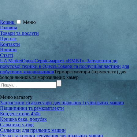
Кошик
Меню
Головна
Товари та послуги
Про нас
Контакти
Новини
Статті
UA Market
Одеса
Сервіс-маркет «RMBT». Запчастини до
побутової техніки в Одессі.
Товари та послуги
Запчастини для
побутових холодильників
Терморегулятори (термостати) для
холодильників та морозильних камер
Меню
каталогу
Запчастини та аксесуари для пральних і сушильних машин
Підшипники та ремкомплекти
Конденсатори 450в
Кришка бака, полубак
Сальники v-ring
Сальники для пральних машин
Ручки та кнопки керування для пральних машин