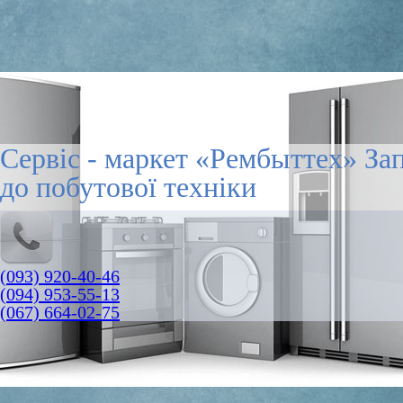
Сервіс - маркет «Рембыттех» За
до побутової техніки
(093) 920-40-46
(094) 953-55-13
(067) 664-02-75