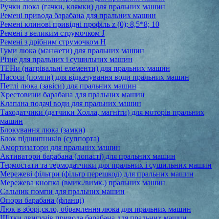
Ручки люка (гачки, клямки) для пральних машин
Ремені привода барабана для пральних машин
Ремені клинові привідні профіль z (0); 8,5*8; 10
Ремені з великим струмочком J
Ремені з дрібним струмочком Н
Гуми люка (манжети) для пральних машин
Різне для пральних і сушильних машин
ТЕНи (нагрівальні елементи) для пральних машин
Насоси (помпи) для відкачування води пральних машин
Петлі люка (завіси) для пральних машин
Хрестовини барабана для пральних машин
Клапана подачі води для пральних машин
Таходатчики (датчики Холла, магніти) для моторів пральних
машин
Блокування люка (замки)
Блок підшипників (суппорта)
Амортизатори для пральних машин
Активатори барабана (лопасті) для пральних машин
Термостати та термодатчики для пральних і сушильних машин
Мережеві фільтри (фільтр перешкод) для пральних машин
Мережева кнопка (вмик./вимк.) пральних машин
Сальник помпи для пральних машин
Опори барабана (фланці)
Люк в зборі,скло, обрамлення люка для пральних машин
Щітки двигунів привода барабана для пральних машин