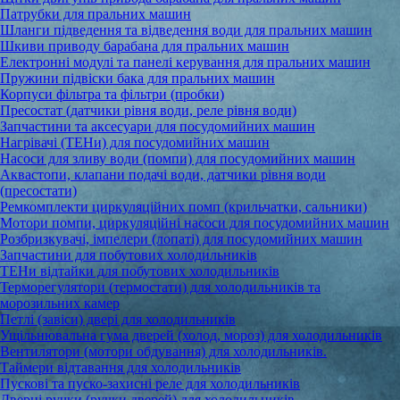
Патрубки для пральних машин
Шланги підведення та відведення води для пральних машин
Шкиви приводу барабана для пральних машин
Електронні модулі та панелі керування для пральних машин
Пружини підвіски бака для пральних машин
Корпуси фільтра та фільтри (пробки)
Пресостат (датчики рівня води, реле рівня води)
Запчастини та аксесуари для посудомийних машин
Нагрівачі (ТЕНи) для посудомийних машин
Насоси для зливу води (помпи) для посудомийних машин
Аквастопи, клапани подачі води, датчики рівня води
(пресостати)
Ремкомплекти циркуляційних помп (крильчатки, сальники)
Мотори помпи, циркуляційні насоси для посудомийних машин
Розбризкувачі, імпелери (лопаті) для посудомийних машин
Запчастини для побутових холодильників
ТЕНи відтайки для побутових холодильників
Терморегулятори (термостати) для холодильників та
морозильних камер
Петлі (завіси) двері для холодильників
Ущільнювальна гума дверей (холод, мороз) для холодильників
Вентилятори (мотори обдування) для холодильників.
Таймери відтавання для холодильників
Пускові та пуско-захисні реле для холодильників
Дверні ручки (ручки дверей) для холодильників