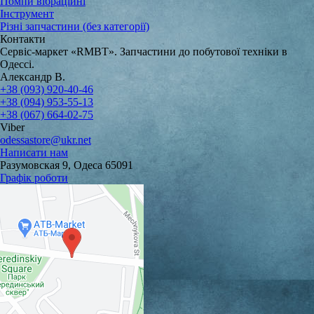
Помпи вібраційні
Інструмент
Різні запчастини (без категорії)
Контакти
Сервіс-маркет «RMBT». Запчастини до побутової техніки в
Одессі.
Александр В.
+38 (093) 920-40-46
+38 (094) 953-55-13
+38 (067) 664-02-75
Viber
odessastore@ukr.net
Написати нам
Разумовская 9, Одеса 65091
Графік роботи