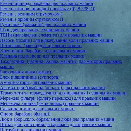
Ремені привода барабана для пральних машин
Ремені клинові привідні профіль z (0); 8,5*8; 10
Ремені з великим струмочком J
Ремені з дрібним струмочком Н
Гуми люка (манжети) для пральних машин
Різне для пральних і сушильних машин
ТЕНи (нагрівальні елементи) для пральних машин
Насоси (помпи) для відкачування води пральних машин
Петлі люка (завіси) для пральних машин
Хрестовини барабана для пральних машин
Клапана подачі води для пральних машин
Таходатчики (датчики Холла, магніти) для моторів пральних
машин
Блокування люка (замки)
Блок підшипників (суппорта)
Амортизатори для пральних машин
Активатори барабана (лопасті) для пральних машин
Термостати та термодатчики для пральних і сушильних машин
Мережеві фільтри (фільтр перешкод) для пральних машин
Мережева кнопка (вмик./вимк.) пральних машин
Сальник помпи для пральних машин
Опори барабана (фланці)
Люк в зборі,скло, обрамлення люка для пральних машин
Щітки двигунів привода барабана для пральних машин
Патрубки для пральних машин