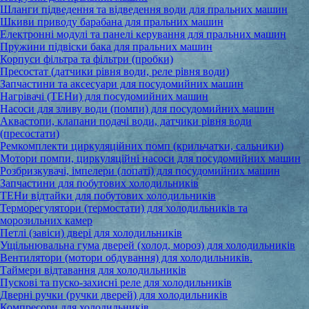
Шланги підведення та відведення води для пральних машин
Шкиви приводу барабана для пральних машин
Електронні модулі та панелі керування для пральних машин
Пружини підвіски бака для пральних машин
Корпуси фільтра та фільтри (пробки)
Пресостат (датчики рівня води, реле рівня води)
Запчастини та аксесуари для посудомийних машин
Нагрівачі (ТЕНи) для посудомийних машин
Насоси для зливу води (помпи) для посудомийних машин
Аквастопи, клапани подачі води, датчики рівня води
(пресостати)
Ремкомплекти циркуляційних помп (крильчатки, сальники)
Мотори помпи, циркуляційні насоси для посудомийних машин
Розбризкувачі, імпелери (лопаті) для посудомийних машин
Запчастини для побутових холодильників
ТЕНи відтайки для побутових холодильників
Терморегулятори (термостати) для холодильників та
морозильних камер
Петлі (завіси) двері для холодильників
Ущільнювальна гума дверей (холод, мороз) для холодильників
Вентилятори (мотори обдування) для холодильників.
Таймери відтавання для холодильників
Пускові та пуско-захисні реле для холодильників
Дверні ручки (ручки дверей) для холодильників
Компресори для холодильників