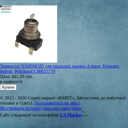
Термостат NA65NC85 для пральних машин Ariston, Hotpoint,
Indesit, Whirlpool C00025779
Ціна:
441.20 грн.
в наявності
© 2013 - 2026 Сервіс-маркет «RMBT». Запчастини до побутової
техніки в Одессі.
Поскаржитися на зміст
Як створити інтернет магазин самостійно
Сайт створений на платформі
UA Market