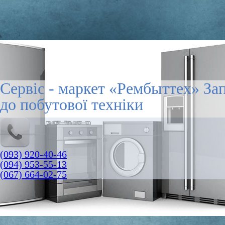
Сервіс - маркет «Рембыттех» За
до побутової техніки
(093) 920-40-46
(094) 953-55-13
(067) 664-02-75