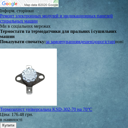
Інформ. сторінки
Ремонт электронных модулей и индикационных панелей
стиральных машин
Ми в соціальних мережах
Термостати та термодатчики для пральних і сушильних
машин
Показувати спочатку:
за замовчуванням
дешеві
дорогі
старі
нові
Термозахист універсальна KSD-302-70 на 70°С
Ціна:
176.48 грн.
в наявності