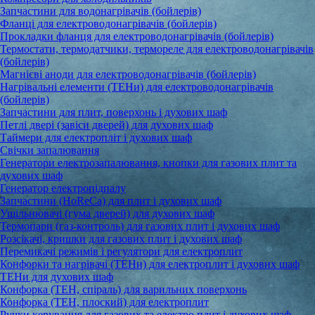
Запчастини для водонагрівачів (бойлерів)
Фланці для електроводонагрівачів (бойлерів)
Прокладки фланця для електроводонагрівачів (бойлерів)
Термостати, термодатчики, термореле для електроводонагрівачів
(бойлерів)
Магнієві аноди для електроводонагрівачів (бойлерів)
Нагрівальні елементи (ТЕНи) для електроводонагрівачів
(бойлерів)
Запчастини для плит, поверхонь і духових шаф
Петлі двері (завіси дверей) для духових шаф
Таймери для електропліт і духових шаф
Свічки запалювання
Генератори електрозапалювання, кнопки для газових плит та
духових шаф
Генератор електропідпалу
Запчастини (HoReCa) для плит і духових шаф
Ущільнювачі (гума дверей) для духових шаф
Термопари (газ-контроль) для газових плит і духових шаф
Розсікачі, кришки для газових плит і духових шаф
Перемикачі режимів і регулятори для електроплит
Конфорки та нагрівачі (ТЕНи) для електроплит і духових шаф
ТЕНи для духових шаф
Конфорка (ТЕН, спіраль) для варильних поверхонь
Конфорка (ТЕН, плоский) для електроплит
Ручки керування для газових та електро плит і духових шаф