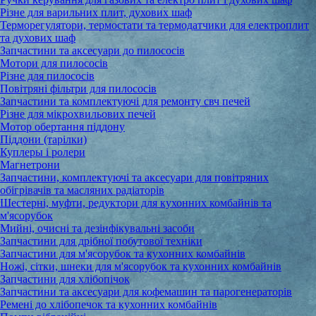
Різне для варильних плит, духових шаф
Терморегулятори, термостати та термодатчики для електроплит
та духових шаф
Запчастини та аксесуари до пилососів
Мотори для пилососів
Різне для пилососів
Повітряні фільтри для пилососів
Запчастини та комплектуючі для ремонту свч печей
Різне для мікрохвильових печей
Мотор обертання піддону
Піддони (тарілки)
Куплеры і ролери
Магнетрони
Запчастини, комплектуючі та аксесуари для повітряних
обігрівачів та масляних радіаторів
Шестерні, муфти, редуктори для кухонних комбайнів та
м'ясорубок
Мийні, очисні та дезінфікувальні засоби
Запчастини для дрібної побутової техніки
Запчастини для м'ясорубок та кухонних комбайнів
Ножі, сітки, шнеки для м'ясорубок та кухонних комбайнів
Запчастини для хлібопічок
Запчастини та аксесуари для кофемашин та парогенераторів
Ремені до хлібопечок та кухонних комбайнів