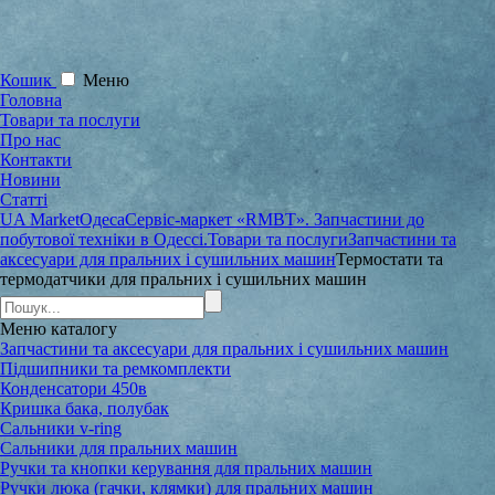
Кошик
Меню
Головна
Товари та послуги
Про нас
Контакти
Новини
Статті
UA Market
Одеса
Сервіс-маркет «RMBT». Запчастини до
побутової техніки в Одессі.
Товари та послуги
Запчастини та
аксесуари для пральних і сушильних машин
Термостати та
термодатчики для пральних і сушильних машин
Меню
каталогу
Запчастини та аксесуари для пральних і сушильних машин
Підшипники та ремкомплекти
Конденсатори 450в
Кришка бака, полубак
Сальники v-ring
Сальники для пральних машин
Ручки та кнопки керування для пральних машин
Ручки люка (гачки, клямки) для пральних машин