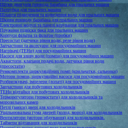
Щітки двигунів привода барабана для пральних машин
Патрубки для пральних машин
Шланги підведення та відведення води для пральних машин
Шкиви приводу барабана для пральних машин
Електронні модулі та панелі керування для пральних машин
Пружини підвіски бака для пральних машин
Корпуси фільтра та фільтри (пробки)
Пресостат (датчики рівня води, реле рівня води)
Запчастини та аксесуари для посудомийних машин
Нагрівачі (ТЕНи) для посудомийних машин
Насоси для зливу води (помпи) для посудомийних машин
Аквастопи, клапани подачі води, датчики рівня води
(пресостати)
Ремкомплекти циркуляційних помп (крильчатки, сальники)
Мотори помпи, циркуляційні насоси для посудомийних машин
Розбризкувачі, імпелери (лопаті) для посудомийних машин
Запчастини для побутових холодильників
ТЕНи відтайки для побутових холодильників
Терморегулятори (термостати) для холодильників та
морозильних камер
Петлі (завіси) двері для холодильників
Ущільнювальна гума дверей (холод, мороз) для холодильників
Вентилятори (мотори обдування) для холодильників.
Таймери відтавання для холодильників
Пускові та пуско-захисні реле для холодильників