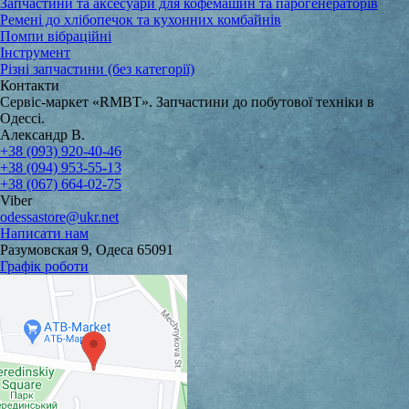
Запчастини та аксесуари для кофемашин та парогенераторів
Ремені до хлібопечок та кухонних комбайнів
Помпи вібраційні
Інструмент
Різні запчастини (без категорії)
Контакти
Сервіс-маркет «RMBT». Запчастини до побутової техніки в
Одессі.
Александр В.
+38 (093) 920-40-46
+38 (094) 953-55-13
+38 (067) 664-02-75
Viber
odessastore@ukr.net
Написати нам
Разумовская 9, Одеса 65091
Графік роботи