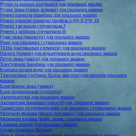
Ручки та кнопки керування для пральних машин
Ручки люка (гачки, клямки) для пральних машин
Ремені привода барабана для пральних машин
Ремені клинові привідні профіль z (0); 8,5*8; 10
Ремені з великим струмочком J
Ремені з дрібним струмочком Н
Гуми люка (манжети) для пральних машин
Різне для пральних і сушильних машин
ТЕНи (нагрівальні елементи) для пральних машин
Насоси (помпи) для відкачування води пральних машин
Петлі люка (завіси) для пральних машин
Хрестовини барабана для пральних машин
Клапана подачі води для пральних машин
Таходатчики (датчики Холла, магніти) для моторів пральних
машин
Блокування люка (замки)
Блок підшипників (суппорта)
Амортизатори для пральних машин
Активатори барабана (лопасті) для пральних машин
Термостати та термодатчики для пральних і сушильних машин
Мережеві фільтри (фільтр перешкод) для пральних машин
Мережева кнопка (вмик./вимк.) пральних машин
Сальник помпи для пральних машин
Опори барабана (фланці)
Люк в зборі,скло, обрамлення люка для пральних машин