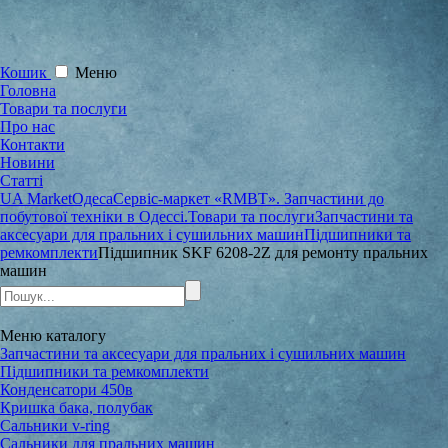
Кошик
Меню
Головна
Товари та послуги
Про нас
Контакти
Новини
Статті
UA Market
Одеса
Сервіс-маркет «RMBT». Запчастини до
побутової техніки в Одессі.
Товари та послуги
Запчастини та
аксесуари для пральних і сушильних машин
Підшипники та
ремкомплекти
Підшипник SKF 6208-2Z для ремонту пральних
машин
Меню
каталогу
Запчастини та аксесуари для пральних і сушильних машин
Підшипники та ремкомплекти
Конденсатори 450в
Кришка бака, полубак
Сальники v-ring
Сальники для пральних машин