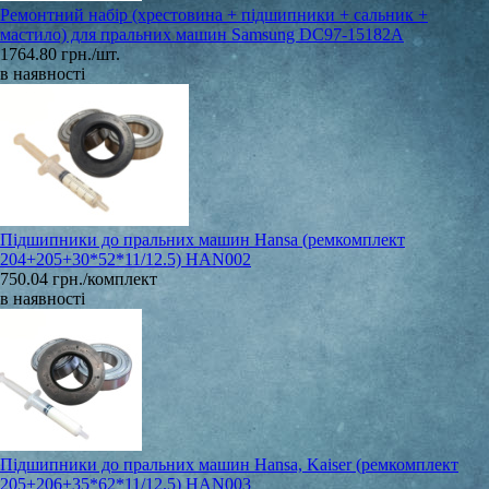
Ремонтний набір (хрестовина + підшипники + сальник +
мастило) для пральних машин Samsung DC97-15182A
1764.80 грн./шт.
в наявності
Підшипники до пральних машин Hansa (ремкомплект
204+205+30*52*11/12.5) HAN002
750.04 грн./комплект
в наявності
Підшипники до пральних машин Hansa, Kaiser (ремкомплект
205+206+35*62*11/12.5) HAN003