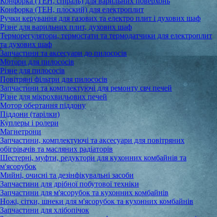
Конфорка (ТЕН, спіраль) для варильних поверхонь
Конфорка (ТЕН, плоский) для електроплит
Ручки керування для газових та електро плит і духових шаф
Різне для варильних плит, духових шаф
Терморегулятори, термостати та термодатчики для електроплит
та духових шаф
Запчастини та аксесуари до пилососів
Мотори для пилососів
Різне для пилососів
Повітряні фільтри для пилососів
Запчастини та комплектуючі для ремонту свч печей
Різне для мікрохвильових печей
Мотор обертання піддону
Піддони (тарілки)
Куплеры і ролери
Магнетрони
Запчастини, комплектуючі та аксесуари для повітряних
обігрівачів та масляних радіаторів
Шестерні, муфти, редуктори для кухонних комбайнів та
м'ясорубок
Мийні, очисні та дезінфікувальні засоби
Запчастини для дрібної побутової техніки
Запчастини для м'ясорубок та кухонних комбайнів
Ножі, сітки, шнеки для м'ясорубок та кухонних комбайнів
Запчастини для хлібопічок