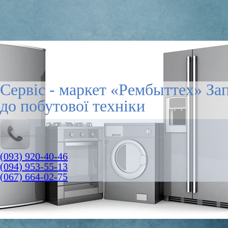
Сервіс - маркет «Рембыттех» За
до побутової техніки
(093) 920-40-46
(094) 953-55-13
(067) 664-02-75