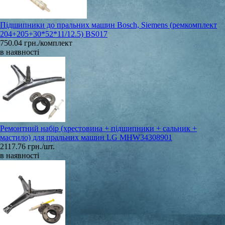
Підшипники до пральних машин Bosch, Siemens (ремкомплект
204+205+30*52*11/12.5) BS017
750.04 грн./комплект
в наявності
Ремонтний набір (хрестовина + підшипники + сальник +
мастило) для пральних машин LG MHW34308901
2117.76 грн./шт.
в наявності