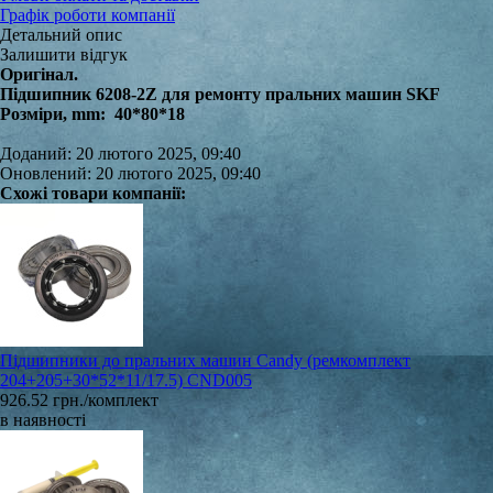
Графік роботи компанії
Детальний опис
Залишити відгук
Оригінал.
Підшипник 6208-2Z для ремонту пральних машин SKF
Розміри, mm: 40*80*18
Доданий: 20 лютого 2025, 09:40
Оновлений: 20 лютого 2025, 09:40
Схожі товари компанії:
Підшипники до пральних машин Candy (ремкомплект
204+205+30*52*11/17.5) CND005
926.52 грн./комплект
в наявності