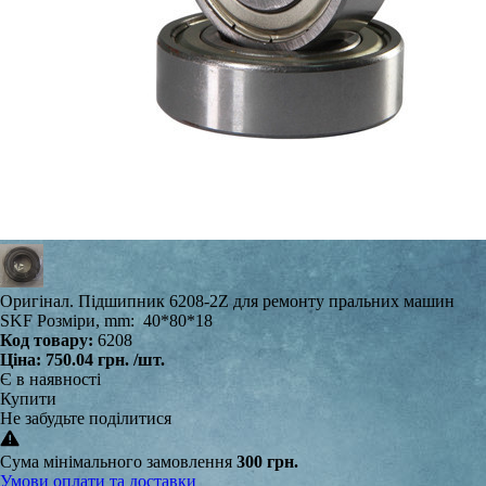
Оригінал. Підшипник 6208-2Z для ремонту пральних машин
SKF Розміри, mm: 40*80*18
Код товару:
6208
Ціна:
750.04 грн.
/шт.
Є в наявності
Купити
Не забудьте поділитися
Сума мінімального замовлення
300 грн.
Умови оплати та доставки