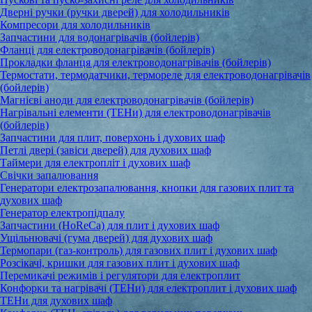
Дверні ручки (ручки дверей) для холодильників
Компресори для холодильників
Запчастини для водонагрівачів (бойлерів)
Фланці для електроводонагрівачів (бойлерів)
Прокладки фланця для електроводонагрівачів (бойлерів)
Термостати, термодатчики, термореле для електроводонагрівачів
(бойлерів)
Магнієві аноди для електроводонагрівачів (бойлерів)
Нагрівальні елементи (ТЕНи) для електроводонагрівачів
(бойлерів)
Запчастини для плит, поверхонь і духових шаф
Петлі двері (завіси дверей) для духових шаф
Таймери для електропліт і духових шаф
Свічки запалювання
Генератори електрозапалювання, кнопки для газових плит та
духових шаф
Генератор електропідпалу
Запчастини (HoReCa) для плит і духових шаф
Ущільнювачі (гума дверей) для духових шаф
Термопари (газ-контроль) для газових плит і духових шаф
Розсікачі, кришки для газових плит і духових шаф
Перемикачі режимів і регулятори для електроплит
Конфорки та нагрівачі (ТЕНи) для електроплит і духових шаф
ТЕНи для духових шаф