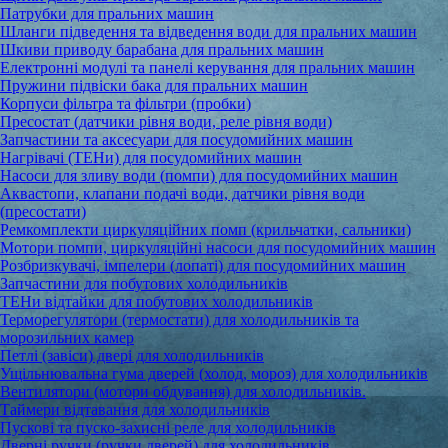
Патрубки для пральних машин
Шланги підведення та відведення води для пральних машин
Шкиви приводу барабана для пральних машин
Електронні модулі та панелі керування для пральних машин
Пружини підвіски бака для пральних машин
Корпуси фільтра та фільтри (пробки)
Пресостат (датчики рівня води, реле рівня води)
Запчастини та аксесуари для посудомийних машин
Нагрівачі (ТЕНи) для посудомийних машин
Насоси для зливу води (помпи) для посудомийних машин
Аквастопи, клапани подачі води, датчики рівня води
(пресостати)
Ремкомплекти циркуляційних помп (крильчатки, сальники)
Мотори помпи, циркуляційні насоси для посудомийних машин
Розбризкувачі, імпелери (лопаті) для посудомийних машин
Запчастини для побутових холодильників
ТЕНи відтайки для побутових холодильників
Терморегулятори (термостати) для холодильників та
морозильних камер
Петлі (завіси) двері для холодильників
Ущільнювальна гума дверей (холод, мороз) для холодильників
Вентилятори (мотори обдування) для холодильників.
Таймери відтавання для холодильників
Пускові та пуско-захисні реле для холодильників
Дверні ручки (ручки дверей) для холодильників