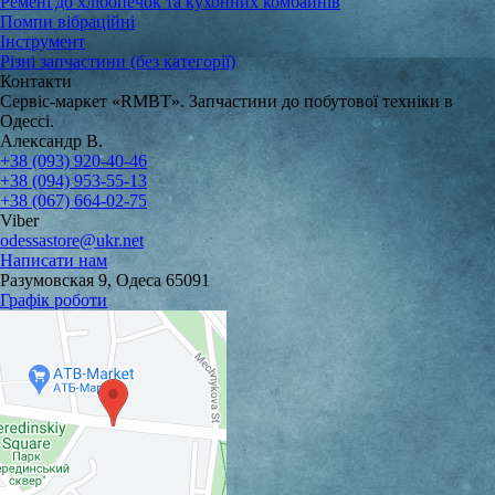
Ремені до хлібопечок та кухонних комбайнів
Помпи вібраційні
Інструмент
Різні запчастини (без категорії)
Контакти
Сервіс-маркет «RMBT». Запчастини до побутової техніки в
Одессі.
Александр В.
+38 (093) 920-40-46
+38 (094) 953-55-13
+38 (067) 664-02-75
Viber
odessastore@ukr.net
Написати нам
Разумовская 9, Одеса 65091
Графік роботи