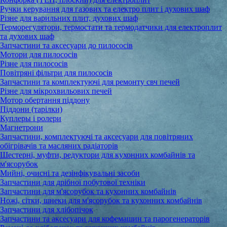
Ручки керування для газових та електро плит і духових шаф
Різне для варильних плит, духових шаф
Терморегулятори, термостати та термодатчики для електроплит
та духових шаф
Запчастини та аксесуари до пилососів
Мотори для пилососів
Різне для пилососів
Повітряні фільтри для пилососів
Запчастини та комплектуючі для ремонту свч печей
Різне для мікрохвильових печей
Мотор обертання піддону
Піддони (тарілки)
Куплеры і ролери
Магнетрони
Запчастини, комплектуючі та аксесуари для повітряних
обігрівачів та масляних радіаторів
Шестерні, муфти, редуктори для кухонних комбайнів та
м'ясорубок
Мийні, очисні та дезінфікувальні засоби
Запчастини для дрібної побутової техніки
Запчастини для м'ясорубок та кухонних комбайнів
Ножі, сітки, шнеки для м'ясорубок та кухонних комбайнів
Запчастини для хлібопічок
Запчастини та аксесуари для кофемашин та парогенераторів