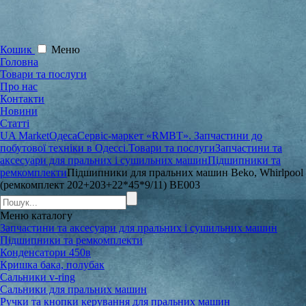
Кошик
Меню
Головна
Товари та послуги
Про нас
Контакти
Новини
Статті
UA Market
Одеса
Сервіс-маркет «RMBT». Запчастини до
побутової техніки в Одессі.
Товари та послуги
Запчастини та
аксесуари для пральних і сушильних машин
Підшипники та
ремкомплекти
Підшипники для пральних машин Beko, Whirlpool
(ремкомплект 202+203+22*45*9/11) BE003
Меню
каталогу
Запчастини та аксесуари для пральних і сушильних машин
Підшипники та ремкомплекти
Конденсатори 450в
Кришка бака, полубак
Сальники v-ring
Сальники для пральних машин
Ручки та кнопки керування для пральних машин