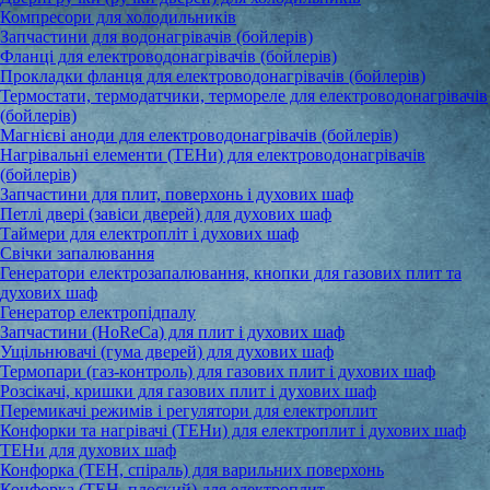
Компресори для холодильників
Запчастини для водонагрівачів (бойлерів)
Фланці для електроводонагрівачів (бойлерів)
Прокладки фланця для електроводонагрівачів (бойлерів)
Термостати, термодатчики, термореле для електроводонагрівачів
(бойлерів)
Магнієві аноди для електроводонагрівачів (бойлерів)
Нагрівальні елементи (ТЕНи) для електроводонагрівачів
(бойлерів)
Запчастини для плит, поверхонь і духових шаф
Петлі двері (завіси дверей) для духових шаф
Таймери для електропліт і духових шаф
Свічки запалювання
Генератори електрозапалювання, кнопки для газових плит та
духових шаф
Генератор електропідпалу
Запчастини (HoReCa) для плит і духових шаф
Ущільнювачі (гума дверей) для духових шаф
Термопари (газ-контроль) для газових плит і духових шаф
Розсікачі, кришки для газових плит і духових шаф
Перемикачі режимів і регулятори для електроплит
Конфорки та нагрівачі (ТЕНи) для електроплит і духових шаф
ТЕНи для духових шаф
Конфорка (ТЕН, спіраль) для варильних поверхонь
Конфорка (ТЕН, плоский) для електроплит