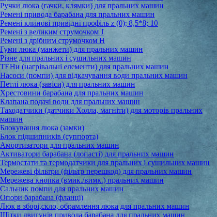
Ручки люка (гачки, клямки) для пральних машин
Ремені привода барабана для пральних машин
Ремені клинові привідні профіль z (0); 8,5*8; 10
Ремені з великим струмочком J
Ремені з дрібним струмочком Н
Гуми люка (манжети) для пральних машин
Різне для пральних і сушильних машин
ТЕНи (нагрівальні елементи) для пральних машин
Насоси (помпи) для відкачування води пральних машин
Петлі люка (завіси) для пральних машин
Хрестовини барабана для пральних машин
Клапана подачі води для пральних машин
Таходатчики (датчики Холла, магніти) для моторів пральних
машин
Блокування люка (замки)
Блок підшипників (суппорта)
Амортизатори для пральних машин
Активатори барабана (лопасті) для пральних машин
Термостати та термодатчики для пральних і сушильних машин
Мережеві фільтри (фільтр перешкод) для пральних машин
Мережева кнопка (вмик./вимк.) пральних машин
Сальник помпи для пральних машин
Опори барабана (фланці)
Люк в зборі,скло, обрамлення люка для пральних машин
Щітки двигунів привода барабана для пральних машин