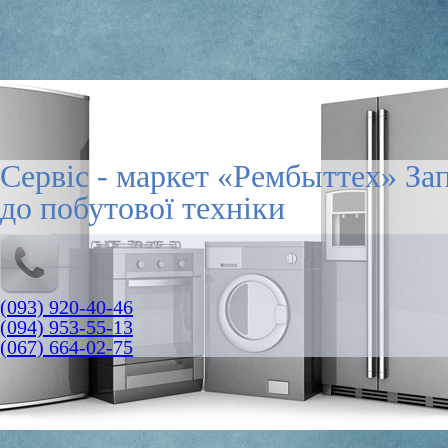
Сервіс - маркет «Рембыттех» За
до побутової техніки
(093) 920-40-46
(094) 953-55-13
(067) 664-02-75