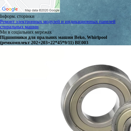
Інформ. сторінки
Ремонт электронных модулей и индикационных панелей
стиральных машин
Ми в соціальних мережах
Підшипники для пральних машин Beko, Whirlpool
(ремкомплект 202+203+22*45*9/11) BE003