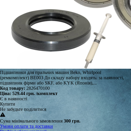
Підшипники для пральних машин Beko, Whirlpool
(ремкомплект) BE003 До складу набору входять: за наявності,
підшипник фірми або SKF, або KYK (Японія),...
Код товару:
2826470100
Ціна:
529.44 грн.
/комплект
Є в наявності
Купити
Не забудьте поділитися
Сума мінімального замовлення
300 грн.
Умови оплати та доставки