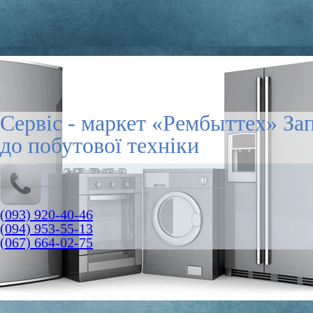
Сервіс - маркет «Рембыттех» За
до побутової техніки
(093) 920-40-46
(094) 953-55-13
(067) 664-02-75