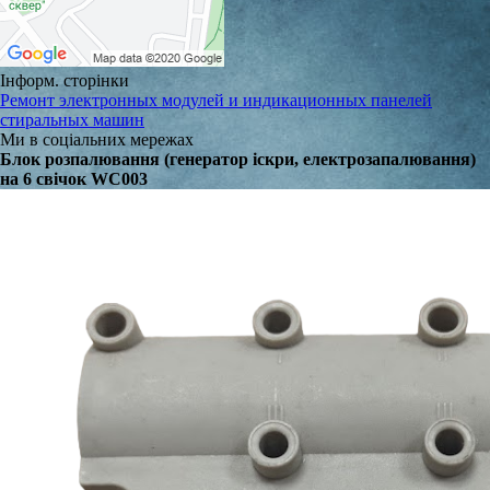
Інформ. сторінки
Ремонт электронных модулей и индикационных панелей
стиральных машин
Ми в соціальних мережах
Блок розпалювання (генератор іскри, електрозапалювання)
на 6 свічок WC003