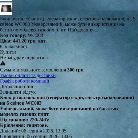
Блок розпалювання (генератор іскри, електрозапалювання) на 6
свічок WC003 Універсальний, може бути використаний на
багатьох моделях газових плит. Під'єднання:...
Код товару:
WC003
Ціна:
441.20 грн.
/шт.
Є в наявності
Купити
Не забудьте поділитися
Сума мінімального замовлення
300 грн.
Умови оплати та доставки
Графік роботи компанії
Детальний опис
Залишити відгук
Блок розпалювання (генератор іскри, електрозапалювання)
на 6 свічок WC003
Універсальний, може бути використаний на багатьох
моделях газових плит.
Під'єднання: 220-240V
Кріплення: гвинтове.
Доданий: 06 серпня 2026, 13:05
Оновлений: 06 серпня 2026, 13:05