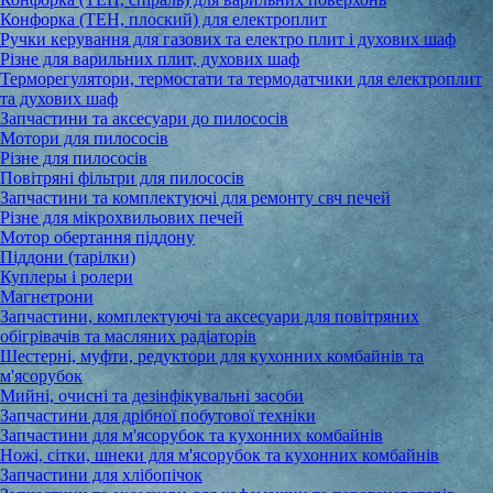
Конфорка (ТЕН, плоский) для електроплит
Ручки керування для газових та електро плит і духових шаф
Різне для варильних плит, духових шаф
Терморегулятори, термостати та термодатчики для електроплит
та духових шаф
Запчастини та аксесуари до пилососів
Мотори для пилососів
Різне для пилососів
Повітряні фільтри для пилососів
Запчастини та комплектуючі для ремонту свч печей
Різне для мікрохвильових печей
Мотор обертання піддону
Піддони (тарілки)
Куплеры і ролери
Магнетрони
Запчастини, комплектуючі та аксесуари для повітряних
обігрівачів та масляних радіаторів
Шестерні, муфти, редуктори для кухонних комбайнів та
м'ясорубок
Мийні, очисні та дезінфікувальні засоби
Запчастини для дрібної побутової техніки
Запчастини для м'ясорубок та кухонних комбайнів
Ножі, сітки, шнеки для м'ясорубок та кухонних комбайнів
Запчастини для хлібопічок