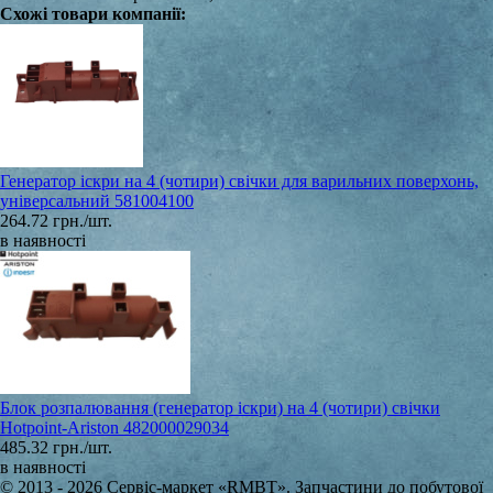
Схожі товари компанії:
Генератор іскри на 4 (чотири) свічки для варильних поверхонь,
універсальний 581004100
264.72 грн./шт.
в наявності
Блок розпалювання (генератор іскри) на 4 (чотири) свічки
Hotpoint-Ariston 482000029034
485.32 грн./шт.
в наявності
© 2013 - 2026 Сервіс-маркет «RMBT». Запчастини до побутової