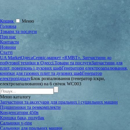
Кошик
Меню
Головна
Товари та послуги
Про нас
Контакти
Новини
Статті
UA Market
Одеса
Сервіс-маркет «RMBT». Запчастини до
побутової техніки в Одессі.
Товари та послуги
Запчастини для
плит, поверхонь і духових шаф
Генератори електрозапалювання,
кнопки для газових плит та духових шаф
Генератор
електропідпалу
Блок розпалювання (генератор іскри,
електрозапалювання) на 6 свічок WC003
Меню
каталогу
Запчастини та аксесуари для пральних і сушильних машин
Підшипники та ремкомплекти
Конденсатори 450в
Кришка бака, полубак
Сальники v-ring
Сальники для пральних машин