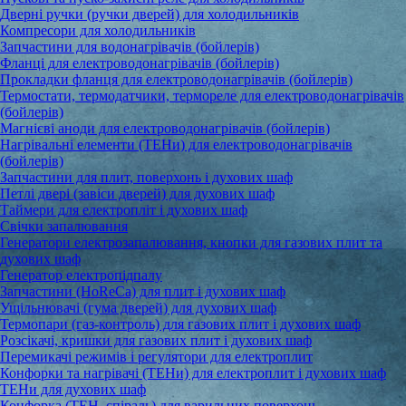
Дверні ручки (ручки дверей) для холодильників
Компресори для холодильників
Запчастини для водонагрівачів (бойлерів)
Фланці для електроводонагрівачів (бойлерів)
Прокладки фланця для електроводонагрівачів (бойлерів)
Термостати, термодатчики, термореле для електроводонагрівачів
(бойлерів)
Магнієві аноди для електроводонагрівачів (бойлерів)
Нагрівальні елементи (ТЕНи) для електроводонагрівачів
(бойлерів)
Запчастини для плит, поверхонь і духових шаф
Петлі двері (завіси дверей) для духових шаф
Таймери для електропліт і духових шаф
Свічки запалювання
Генератори електрозапалювання, кнопки для газових плит та
духових шаф
Генератор електропідпалу
Запчастини (HoReCa) для плит і духових шаф
Ущільнювачі (гума дверей) для духових шаф
Термопари (газ-контроль) для газових плит і духових шаф
Розсікачі, кришки для газових плит і духових шаф
Перемикачі режимів і регулятори для електроплит
Конфорки та нагрівачі (ТЕНи) для електроплит і духових шаф
ТЕНи для духових шаф
Конфорка (ТЕН, спіраль) для варильних поверхонь