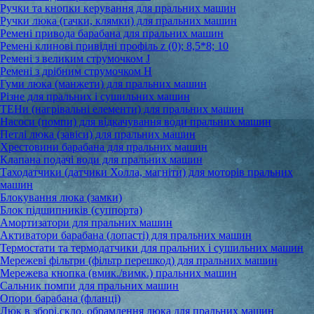
Ручки та кнопки керування для пральних машин
Ручки люка (гачки, клямки) для пральних машин
Ремені привода барабана для пральних машин
Ремені клинові привідні профіль z (0); 8,5*8; 10
Ремені з великим струмочком J
Ремені з дрібним струмочком Н
Гуми люка (манжети) для пральних машин
Різне для пральних і сушильних машин
ТЕНи (нагрівальні елементи) для пральних машин
Насоси (помпи) для відкачування води пральних машин
Петлі люка (завіси) для пральних машин
Хрестовини барабана для пральних машин
Клапана подачі води для пральних машин
Таходатчики (датчики Холла, магніти) для моторів пральних
машин
Блокування люка (замки)
Блок підшипників (суппорта)
Амортизатори для пральних машин
Активатори барабана (лопасті) для пральних машин
Термостати та термодатчики для пральних і сушильних машин
Мережеві фільтри (фільтр перешкод) для пральних машин
Мережева кнопка (вмик./вимк.) пральних машин
Сальник помпи для пральних машин
Опори барабана (фланці)
Люк в зборі,скло, обрамлення люка для пральних машин