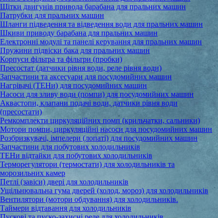
Щітки двигунів привода барабана для пральних машин
Патрубки для пральних машин
Шланги підведення та відведення води для пральних машин
Шкиви приводу барабана для пральних машин
Електронні модулі та панелі керування для пральних машин
Пружини підвіски бака для пральних машин
Корпуси фільтра та фільтри (пробки)
Пресостат (датчики рівня води, реле рівня води)
Запчастини та аксесуари для посудомийних машин
Нагрівачі (ТЕНи) для посудомийних машин
Насоси для зливу води (помпи) для посудомийних машин
Аквастопи, клапани подачі води, датчики рівня води
(пресостати)
Ремкомплекти циркуляційних помп (крильчатки, сальники)
Мотори помпи, циркуляційні насоси для посудомийних машин
Розбризкувачі, імпелери (лопаті) для посудомийних машин
Запчастини для побутових холодильників
ТЕНи відтайки для побутових холодильників
Терморегулятори (термостати) для холодильників та
морозильних камер
Петлі (завіси) двері для холодильників
Ущільнювальна гума дверей (холод, мороз) для холодильників
Вентилятори (мотори обдування) для холодильників.
Таймери відтавання для холодильників
Пускові та пуско-захисні реле для холодильників