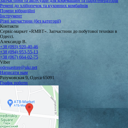
Запчастини та аксесуари для кофемашин та парогенераторів
Ремені до хлібопечок та кухонних комбайнів
Помпи вібраційні
Інструмент
Різні запчастини (без категорії)
Контакти
Сервіс-маркет «RMBT». Запчастини до побутової техніки в
Одессі.
Александр В.
+38 (093) 920-40-46
+38 (094) 953-55-13
+38 (067) 664-02-75
Viber
odessastore@ukr.net
Написати нам
Разумовская 9, Одеса 65091
Графік роботи