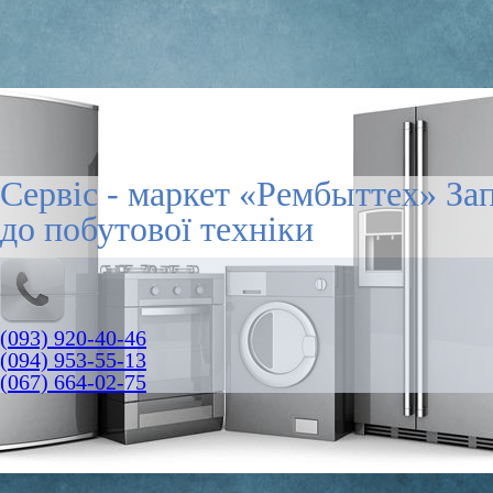
Сервіс - маркет «Рембыттех» За
до побутової техніки
(093) 920-40-46
(094) 953-55-13
(067) 664-02-75