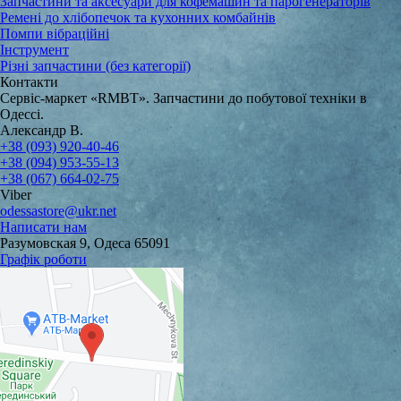
Запчастини та аксесуари для кофемашин та парогенераторів
Ремені до хлібопечок та кухонних комбайнів
Помпи вібраційні
Інструмент
Різні запчастини (без категорії)
Контакти
Сервіс-маркет «RMBT». Запчастини до побутової техніки в
Одессі.
Александр В.
+38 (093) 920-40-46
+38 (094) 953-55-13
+38 (067) 664-02-75
Viber
odessastore@ukr.net
Написати нам
Разумовская 9, Одеса 65091
Графік роботи