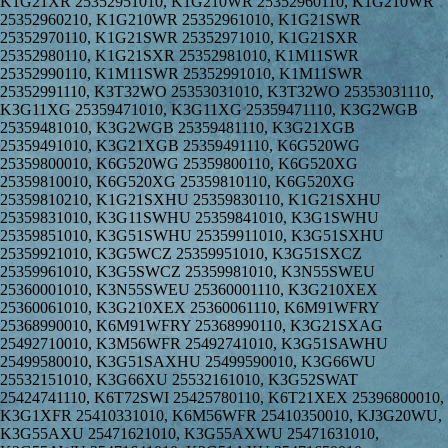
K1G21XR 25352951010, K1G210WR 25352960110, K1G210WR
25352960210, K1G210WR 25352961010, K1G21SWR
25352970110, K1G21SWR 25352971010, K1G21SXR
25352980110, K1G21SXR 25352981010, K1M11SWR
25352990110, K1M11SWR 25352991010, K1M11SWR
25352991110, K3T32WO 25353031010, K3T32WO 25353031110,
K3G11XG 25359471010, K3G11XG 25359471110, K3G2WGB
25359481010, K3G2WGB 25359481110, K3G21XGB
25359491010, K3G21XGB 25359491110, K6G520WG
25359800010, K6G520WG 25359800110, K6G520XG
25359810010, K6G520XG 25359810110, K6G520XG
25359810210, K1G21SXHU 25359830110, K1G21SXHU
25359831010, K3G11SWHU 25359841010, K3G1SWHU
25359851010, K3G51SWHU 25359911010, K3G51SXHU
25359921010, K3G5WCZ 25359951010, K3G51SXCZ
25359961010, K3G5SWCZ 25359981010, K3N55SWEU
25360001010, K3N55SWEU 25360001110, K3G210XEX
25360061010, K3G210XEX 25360061110, K6M91WFRY
25368990010, K6M91WFRY 25368990110, K3G21SXAG
25492710010, K3M56WFR 25492741010, K3G51SAWHU
25499580010, K3G51SAXHU 25499590010, K3G66WU
25532151010, K3G66XU 25532161010, K3G52SWAT
25424741110, K6T72SWI 25425780110, K6T21XEX 25396800010,
K3G1XFR 25410331010, K6M56WFR 25410350010, KJ3G20WU,
K3G55AXU 25471621010, K3G55AXWU 25471631010,