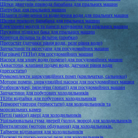
Щітки двигунів привода барабана для пральних машин
Патрубки для пральних машин
Шланги підведення та відведення води для пральних машин
Шкиви приводу барабана для пральних машин
Електронні модулі та панелі керування для пральних машин
Пружини підвіски бака для пральних машин
Корпуси фільтра та фільтри (пробки)
Пресостат (датчики рівня води, реле рівня води)
Запчастини та аксесуари для посудомийних машин
Нагрівачі (ТЕНи) для посудомийних машин
Насоси для зливу води (помпи) для посудомийних машин
Аквастопи, клапани подачі води, датчики рівня води
(пресостати)
Ремкомплекти циркуляційних помп (крильчатки, сальники)
Мотори помпи, циркуляційні насоси для посудомийних машин
Розбризкувачі, імпелери (лопаті) для посудомийних машин
Запчастини для побутових холодильників
ТЕНи відтайки для побутових холодильників
Терморегулятори (термостати) для холодильників та
морозильних камер
Петлі (завіси) двері для холодильників
Ущільнювальна гума дверей (холод, мороз) для холодильників
Вентилятори (мотори обдування) для холодильників.
Таймери відтавання для холодильників
Пускові та пуско-захисні реле для холодильників