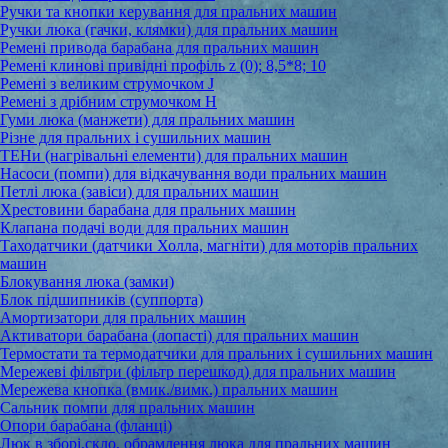
Ручки та кнопки керування для пральних машин
Ручки люка (гачки, клямки) для пральних машин
Ремені привода барабана для пральних машин
Ремені клинові привідні профіль z (0); 8,5*8; 10
Ремені з великим струмочком J
Ремені з дрібним струмочком Н
Гуми люка (манжети) для пральних машин
Різне для пральних і сушильних машин
ТЕНи (нагрівальні елементи) для пральних машин
Насоси (помпи) для відкачування води пральних машин
Петлі люка (завіси) для пральних машин
Хрестовини барабана для пральних машин
Клапана подачі води для пральних машин
Таходатчики (датчики Холла, магніти) для моторів пральних
машин
Блокування люка (замки)
Блок підшипників (суппорта)
Амортизатори для пральних машин
Активатори барабана (лопасті) для пральних машин
Термостати та термодатчики для пральних і сушильних машин
Мережеві фільтри (фільтр перешкод) для пральних машин
Мережева кнопка (вмик./вимк.) пральних машин
Сальник помпи для пральних машин
Опори барабана (фланці)
Люк в зборі,скло, обрамлення люка для пральних машин