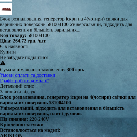
Блок розпалювання, генератор іскри на 4(чотири) свічки для
варильних поверхонь 581004100 Універсальний, підходить для
встановлення в більшість варильних...
Код товару:
581004100
Ціна:
264.72 грн.
/шт.
Є в наявності
Купити
Не забудьте поділитися
Сума мінімального замовлення
300 грн.
Умови оплати та доставки
Графік роботи компанії
Детальний опис
Залишити відгук
Блок розпалювання, генератор іскри на 4(чотири) свічки для
варильних поверхонь 581004100
Універсальний, підходить для встановлення в більшість
варильних поверхонь, плит і духовок
Під'єднання: 220-240V
Кріплення: засувки
Встановлюється на моделі:
ARISTON