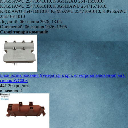
K3G55AWU 25471641010, K3G51AXU 25471650010,
K3G51AWU 25471661010, K3G510AWU 25471671010,
K3G5AWU 25471681010, K3M5AWU 25471691010, K3G56AWU
25471611010
Доданий: 06 серпня 2026, 13:05
Оновлений: 06 серпня 2026, 13:05
Схожі товари компанії:
Блок розпалювання (генератор іскри, електрозапалювання) на 6
свічок WC003
441.20 грн./шт.
в наявності