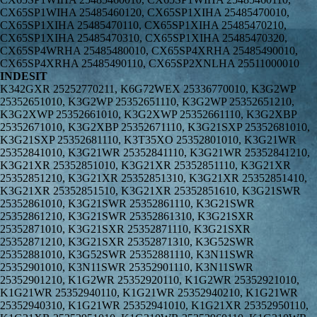
CX65SP1WIHA 25485460120, CX65SP1XIHA 25485470010,
CX65SP1XIHA 25485470110, CX65SP1XIHA 25485470210,
CX65SP1XIHA 25485470310, CX65SP1XIHA 25485470320,
CX65SP4WRHA 25485480010, CX65SP4XRHA 25485490010,
CX65SP4XRHA 25485490110, CX65SP2XNLHA 25511000010
INDESIT
K342GXR 25252770211, K6G72WEX 25336770010, K3G2WP
25352651010, K3G2WP 25352651110, K3G2WP 25352651210,
K3G2XWP 25352661010, K3G2XWP 25352661110, K3G2XBP
25352671010, K3G2XBP 25352671110, K3G21SXP 25352681010,
K3G21SXP 25352681110, K3T35XO 25352801010, K3G21WR
25352841010, K3G21WR 25352841110, K3G21WR 25352841210,
K3G21XR 25352851010, K3G21XR 25352851110, K3G21XR
25352851210, K3G21XR 25352851310, K3G21XR 25352851410,
K3G21XR 25352851510, K3G21XR 25352851610, K3G21SWR
25352861010, K3G21SWR 25352861110, K3G21SWR
25352861210, K3G21SWR 25352861310, K3G21SXR
25352871010, K3G21SXR 25352871110, K3G21SXR
25352871210, K3G21SXR 25352871310, K3G52SWR
25352881010, K3G52SWR 25352881110, K3N11SWR
25352901010, K3N11SWR 25352901110, K3N11SWR
25352901210, K1G2WR 25352920110, K1G2WR 25352921010,
K1G21WR 25352940110, K1G21WR 25352940210, K1G21WR
25352940310, K1G21WR 25352941010, K1G21XR 25352950110,