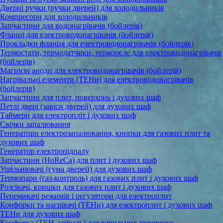
Дверні ручки (ручки дверей) для холодильників
Компресори для холодильників
Запчастини для водонагрівачів (бойлерів)
Фланці для електроводонагрівачів (бойлерів)
Прокладки фланця для електроводонагрівачів (бойлерів)
Термостати, термодатчики, термореле для електроводонагрівачів
(бойлерів)
Магнієві аноди для електроводонагрівачів (бойлерів)
Нагрівальні елементи (ТЕНи) для електроводонагрівачів
(бойлерів)
Запчастини для плит, поверхонь і духових шаф
Петлі двері (завіси дверей) для духових шаф
Таймери для електропліт і духових шаф
Свічки запалювання
Генератори електрозапалювання, кнопки для газових плит та
духових шаф
Генератор електропідпалу
Запчастини (HoReCa) для плит і духових шаф
Ущільнювачі (гума дверей) для духових шаф
Термопари (газ-контроль) для газових плит і духових шаф
Розсікачі, кришки для газових плит і духових шаф
Перемикачі режимів і регулятори для електроплит
Конфорки та нагрівачі (ТЕНи) для електроплит і духових шаф
ТЕНи для духових шаф
Конфорка (ТЕН, спіраль) для варильних поверхонь