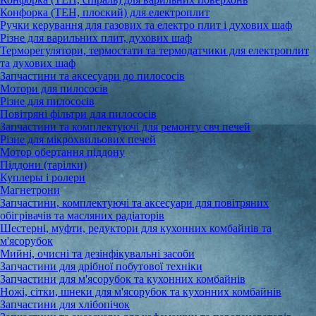
Конфорка (ТЕН, плоский) для електроплит
Ручки керування для газових та електро плит і духових шаф
Різне для варильних плит, духових шаф
Терморегулятори, термостати та термодатчики для електроплит
та духових шаф
Запчастини та аксесуари до пилососів
Мотори для пилососів
Різне для пилососів
Повітряні фільтри для пилососів
Запчастини та комплектуючі для ремонту свч печей
Різне для мікрохвильових печей
Мотор обертання піддону
Піддони (тарілки)
Куплеры і ролери
Магнетрони
Запчастини, комплектуючі та аксесуари для повітряних
обігрівачів та масляних радіаторів
Шестерні, муфти, редуктори для кухонних комбайнів та
м'ясорубок
Мийні, очисні та дезінфікувальні засоби
Запчастини для дрібної побутової техніки
Запчастини для м'ясорубок та кухонних комбайнів
Ножі, сітки, шнеки для м'ясорубок та кухонних комбайнів
Запчастини для хлібопічок