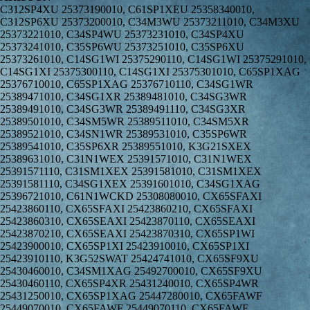
C312SP4XU 25373190010, C61SP1XEU 25358340010,
C312SP6XU 25373200010, C34M3WU 25373211010, C34M3XU
25373221010, C34SP4WU 25373231010, C34SP4XU
25373241010, C35SP6WU 25373251010, C35SP6XU
25373261010, C14SG1WI 25375290110, C14SG1WI 25375291010,
C14SG1XI 25375300110, C14SG1XI 25375301010, C65SP1XAG
25376710010, C65SP1XAG 25376710110, C34SG1WR
25389471010, C34SG1XR 25389481010, C34SG3WR
25389491010, C34SG3WR 25389491110, C34SG3XR
25389501010, C34SM5WR 25389511010, C34SM5XR
25389521010, C34SN1WR 25389531010, C35SP6WR
25389541010, C35SP6XR 25389551010, K3G21SXEX
25389631010, C31N1WEX 25391571010, C31N1WEX
25391571110, C31SM1XEX 25391581010, C31SM1XEX
25391581110, C34SG1XEX 25391601010, C34SG1XAG
25396721010, C61N1WCKD 25308080010, CX65SFAXI
25423860110, CX65SFAXI 25423860210, CX65SFAXI
25423860310, CX65SEAXI 25423870110, CX65SEAXI
25423870210, CX65SEAXI 25423870310, CX65SP1WI
25423900010, CX65SP1XI 25423910010, CX65SP1XI
25423910110, K3G52SWAT 25424741010, CX65SF9XU
25430460010, C34SM1XAG 25492700010, CX65SF9XU
25430460110, CX65SP4XR 25431240010, CX65SP4WR
25431250010, CX65SP1XAG 25447280010, CX65FAWF
25449070010, CX65FAWF 25449070110, CX65FAWF