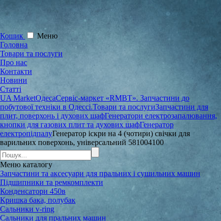
Кошик
Меню
Головна
Товари та послуги
Про нас
Контакти
Новини
Статті
UA Market
Одеса
Сервіс-маркет «RMBT». Запчастини до
побутової техніки в Одессі.
Товари та послуги
Запчастини для
плит, поверхонь і духових шаф
Генератори електрозапалювання,
кнопки для газових плит та духових шаф
Генератор
електропідпалу
Генератор іскри на 4 (чотири) свічки для
варильних поверхонь, універсальний 581004100
Меню
каталогу
Запчастини та аксесуари для пральних і сушильних машин
Підшипники та ремкомплекти
Конденсатори 450в
Кришка бака, полубак
Сальники v-ring
Сальники для пральних машин