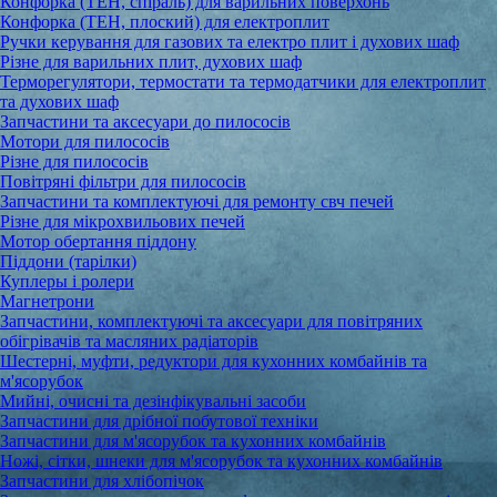
Конфорка (ТЕН, спіраль) для варильних поверхонь
Конфорка (ТЕН, плоский) для електроплит
Ручки керування для газових та електро плит і духових шаф
Різне для варильних плит, духових шаф
Терморегулятори, термостати та термодатчики для електроплит
та духових шаф
Запчастини та аксесуари до пилососів
Мотори для пилососів
Різне для пилососів
Повітряні фільтри для пилососів
Запчастини та комплектуючі для ремонту свч печей
Різне для мікрохвильових печей
Мотор обертання піддону
Піддони (тарілки)
Куплеры і ролери
Магнетрони
Запчастини, комплектуючі та аксесуари для повітряних
обігрівачів та масляних радіаторів
Шестерні, муфти, редуктори для кухонних комбайнів та
м'ясорубок
Мийні, очисні та дезінфікувальні засоби
Запчастини для дрібної побутової техніки
Запчастини для м'ясорубок та кухонних комбайнів
Ножі, сітки, шнеки для м'ясорубок та кухонних комбайнів
Запчастини для хлібопічок