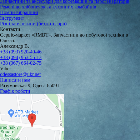
Запчастини та аксесуари для кофемашин та парогенераторів
Ремені до хлібопечок та кухонних комбайнів
Помпи вібраційні
Інструмент
Різні запчастини (без категорії)
Контакти
Сервіс-маркет «RMBT». Запчастини до побутової техніки в
Одессі.
Александр В.
+38 (093) 920-40-46
+38 (094) 953-55-13
+38 (067) 664-02-75
Viber
odessastore@ukr.net
Написати нам
Разумовская 9, Одеса 65091
Графік роботи