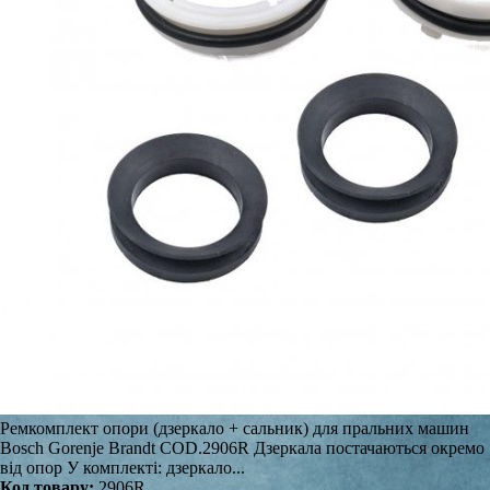
Ремкомплект опори (дзеркало + сальник) для пральних машин
Bosch Gorenje Brandt COD.2906R Дзеркала постачаються окремо
від опор У комплекті: дзеркало...
Код товару:
2906R