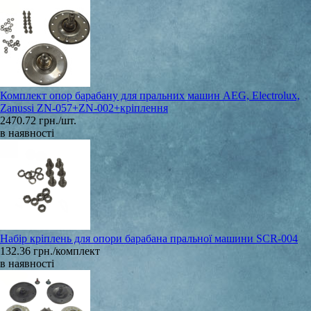
Комплект опор барабану для пральних машин AEG, Electrolux,
Zanussi ZN-057+ZN-002+кріплення
2470.72 грн./шт.
в наявності
Набір кріплень для опори барабана пральної машини SCR-004
132.36 грн./комплект
в наявності