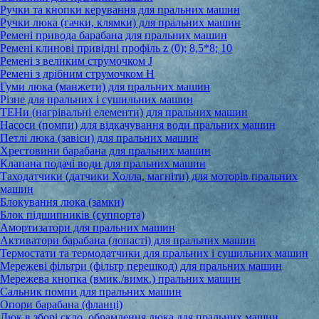
Ручки та кнопки керування для пральних машин
Ручки люка (гачки, клямки) для пральних машин
Ремені привода барабана для пральних машин
Ремені клинові привідні профіль z (0); 8,5*8; 10
Ремені з великим струмочком J
Ремені з дрібним струмочком Н
Гуми люка (манжети) для пральних машин
Різне для пральних і сушильних машин
ТЕНи (нагрівальні елементи) для пральних машин
Насоси (помпи) для відкачування води пральних машин
Петлі люка (завіси) для пральних машин
Хрестовини барабана для пральних машин
Клапана подачі води для пральних машин
Таходатчики (датчики Холла, магніти) для моторів пральних
машин
Блокування люка (замки)
Блок підшипників (суппорта)
Амортизатори для пральних машин
Активатори барабана (лопасті) для пральних машин
Термостати та термодатчики для пральних і сушильних машин
Мережеві фільтри (фільтр перешкод) для пральних машин
Мережева кнопка (вмик./вимк.) пральних машин
Сальник помпи для пральних машин
Опори барабана (фланці)
Люк в зборі,скло, обрамлення люка для пральних машин