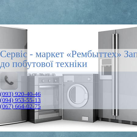
Сервіс - маркет «Рембыттех» За
до побутової техніки
(093) 920-40-46
(094) 953-55-13
(067) 664-02-75