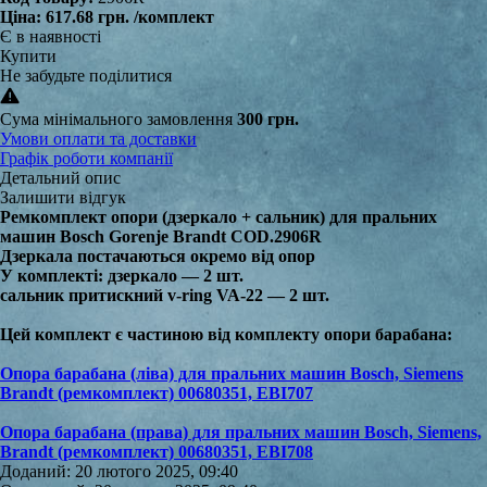
Ціна:
617.68 грн.
/комплект
Є в наявності
Купити
Не забудьте поділитися
Сума мінімального замовлення
300 грн.
Умови оплати та доставки
Графік роботи компанії
Детальний опис
Залишити відгук
Ремкомплект опори (дзеркало + сальник) для пральних
машин Bosch Gorenje Brandt COD.2906R
Дзеркала постачаються окремо від опор
У комплекті: дзеркало — 2 шт.
сальник притискний v-ring VA-22 — 2 шт.
Цей комплект є частиною від комплекту опори барабана:
Опора барабана (ліва) для пральних машин Bosch, Siemens
Brandt (ремкомплект) 00680351, EBI707
Опора барабана (права) для пральних машин Bosch, Siemens,
Brandt (ремкомплект) 00680351, EBI708
Доданий: 20 лютого 2025, 09:40