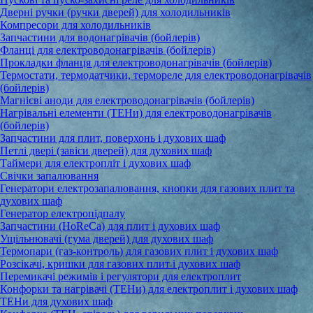
Дверні ручки (ручки дверей) для холодильників
Компресори для холодильників
Запчастини для водонагрівачів (бойлерів)
Фланці для електроводонагрівачів (бойлерів)
Прокладки фланця для електроводонагрівачів (бойлерів)
Термостати, термодатчики, термореле для електроводонагрівачів
(бойлерів)
Магнієві аноди для електроводонагрівачів (бойлерів)
Нагрівальні елементи (ТЕНи) для електроводонагрівачів
(бойлерів)
Запчастини для плит, поверхонь і духових шаф
Петлі двері (завіси дверей) для духових шаф
Таймери для електропліт і духових шаф
Свічки запалювання
Генератори електрозапалювання, кнопки для газових плит та
духових шаф
Генератор електропідпалу
Запчастини (HoReCa) для плит і духових шаф
Ущільнювачі (гума дверей) для духових шаф
Термопари (газ-контроль) для газових плит і духових шаф
Розсікачі, кришки для газових плит і духових шаф
Перемикачі режимів і регулятори для електроплит
Конфорки та нагрівачі (ТЕНи) для електроплит і духових шаф
ТЕНи для духових шаф