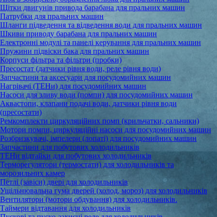
Щітки двигунів привода барабана для пральних машин
Патрубки для пральних машин
Шланги підведення та відведення води для пральних машин
Шкиви приводу барабана для пральних машин
Електронні модулі та панелі керування для пральних машин
Пружини підвіски бака для пральних машин
Корпуси фільтра та фільтри (пробки)
Пресостат (датчики рівня води, реле рівня води)
Запчастини та аксесуари для посудомийних машин
Нагрівачі (ТЕНи) для посудомийних машин
Насоси для зливу води (помпи) для посудомийних машин
Аквастопи, клапани подачі води, датчики рівня води
(пресостати)
Ремкомплекти циркуляційних помп (крильчатки, сальники)
Мотори помпи, циркуляційні насоси для посудомийних машин
Розбризкувачі, імпелери (лопаті) для посудомийних машин
Запчастини для побутових холодильників
ТЕНи відтайки для побутових холодильників
Терморегулятори (термостати) для холодильників та
морозильних камер
Петлі (завіси) двері для холодильників
Ущільнювальна гума дверей (холод, мороз) для холодильників
Вентилятори (мотори обдування) для холодильників.
Таймери відтавання для холодильників
Пускові та пуско-захисні реле для холодильників