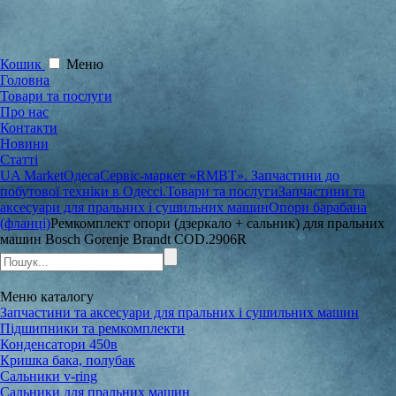
Кошик
Меню
Головна
Товари та послуги
Про нас
Контакти
Новини
Статті
UA Market
Одеса
Сервіс-маркет «RMBT». Запчастини до
побутової техніки в Одессі.
Товари та послуги
Запчастини та
аксесуари для пральних і сушильних машин
Опори барабана
(фланці)
Ремкомплект опори (дзеркало + сальник) для пральних
машин Bosch Gorenje Brandt COD.2906R
Меню
каталогу
Запчастини та аксесуари для пральних і сушильних машин
Підшипники та ремкомплекти
Конденсатори 450в
Кришка бака, полубак
Сальники v-ring
Сальники для пральних машин