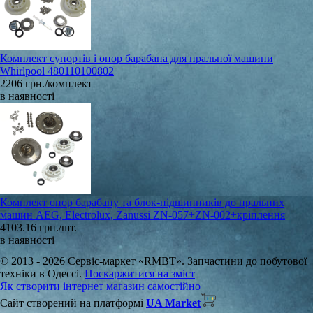
Комплект супортів і опор барабана для пральної машини
Whirlpool 480110100802
2206 грн./комплект
в наявності
Комплект опор барабану та блок-підшипників до пральних
машин AEG, Electrolux, Zanussi ZN-057+ZN-002+кріплення
4103.16 грн./шт.
в наявності
© 2013 - 2026 Сервіс-маркет «RMBT». Запчастини до побутової
техніки в Одессі.
Поскаржитися на зміст
Як створити інтернет магазин самостійно
Сайт створений на платформі
UA Market