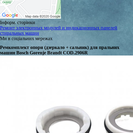
Інформ. сторінки
Ремонт электронных модулей и индикационных панелей
стиральных машин
Ми в соціальних мережах
Ремкомплект опори (дзеркало + сальник) для пральних
машин Bosch Gorenje Brandt COD.2906R