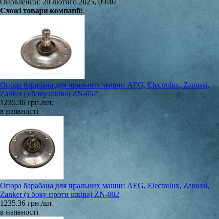
Оновлений: 20 лютого 2025, 09:40
Схожі товари компанії:
Опора барабана для пральних машин AEG, Electrolux, Zanussi,
Zanker (з боку шківа) ZN-057
1235.36 грн./шт.
в наявності
Опора барабана для пральних машин AEG, Electrolux, Zanussi,
Zanker (з боку проти шківа) ZN-002
1235.36 грн./шт.
в наявності