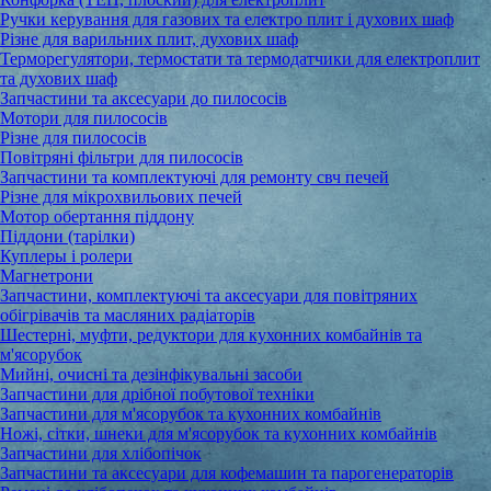
Ручки керування для газових та електро плит і духових шаф
Різне для варильних плит, духових шаф
Терморегулятори, термостати та термодатчики для електроплит
та духових шаф
Запчастини та аксесуари до пилососів
Мотори для пилососів
Різне для пилососів
Повітряні фільтри для пилососів
Запчастини та комплектуючі для ремонту свч печей
Різне для мікрохвильових печей
Мотор обертання піддону
Піддони (тарілки)
Куплеры і ролери
Магнетрони
Запчастини, комплектуючі та аксесуари для повітряних
обігрівачів та масляних радіаторів
Шестерні, муфти, редуктори для кухонних комбайнів та
м'ясорубок
Мийні, очисні та дезінфікувальні засоби
Запчастини для дрібної побутової техніки
Запчастини для м'ясорубок та кухонних комбайнів
Ножі, сітки, шнеки для м'ясорубок та кухонних комбайнів
Запчастини для хлібопічок
Запчастини та аксесуари для кофемашин та парогенераторів