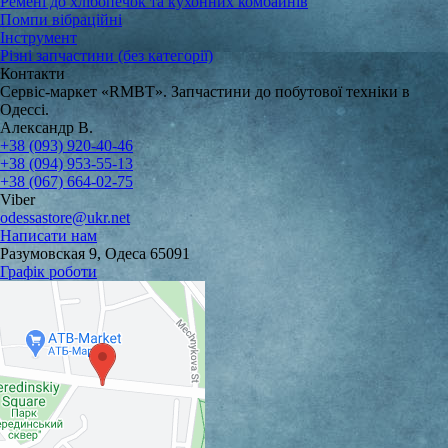
Ремені до хлібопечок та кухонних комбайнів
Помпи вібраційні
Інструмент
Різні запчастини (без категорії)
Контакти
Сервіс-маркет «RMBT». Запчастини до побутової техніки в
Одессі.
Александр В.
+38 (093) 920-40-46
+38 (094) 953-55-13
+38 (067) 664-02-75
Viber
odessastore@ukr.net
Написати нам
Разумовская 9, Одеса 65091
Графік роботи