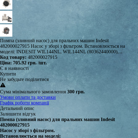
Помпа (зливний насос) для пральних машин Indesit
482000027915 Насос у зборі з фільтром. Встановлюється на
моделі: INDESIT WIL144NL, WIL144NL (80362440000),...
Код товару:
482000027915
Ціна:
705.92 грн.
/шт.
Є в наявності
Купити
Не забудьте поділитися
Сума мінімального замовлення
300 грн.
Умови оплати та доставки
Графік роботи компанії
Детальний опис
Залишити відгук
Помпа (зливний насос) для пральних машин Indesit
482000027915
Насос у зборі з фільтром.
Встановлюється на моделі: