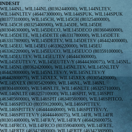
INDESIT
WIL144NL, WIL144NL (80362440000), WIL144NLTEV, WIL144NLTEV (46447300000), WIL144SPUK, WIL144SPUK (80377310000), WIL145CH, WIL145CH (80325400000), WIL145CH (80325400900), WIL145DE, WIL145DE (80304630000), WIL145DECO, WIL145DECO (80360460000), WIL145DETE, WIL145DETE (46331780000), WIL145DETE (46331780900), WIL145DETEV, WIL145DETEV (46442400000), WIL145EU, WIL145EU (46336220000), WIL145EU (46336220900), WIL145EUCO, WIL145EUCO (80359100000), WIL145EUTEV, WIL145EUTEV (46444360000), WIL145EUTEV/Y, WIL145EUTEV/Y (46444360075), WIL145NL, WIL145NL (80362420000), WIL145NLTEV, WIL145NLTEV (46442800000), WIL145NLTEV/Y, WIL145NLTEV/Y (46442800075), WIL145XEX, WIL145XEX (80305420000), WIL145XEX (80305420900), WIL146NL, WIL146NL (80304480000), WIL146NLTE, WIL146NLTE (46325710000), WIL146NLTE (46325710900), WIL146SPIT, WIL146SPIT (46340560000), WIL146SPIT (46340560900), WIL146SPITCO, WIL146SPITCO (80359120000), WIL146SPITTEV, WIL146SPITTEV (46444460000), WIL146SPITTEV/Y, WIL146SPITTEV/Y (46444460075), WIL14FR, WIL14FR (80301400000), WIL14FR/Y, WIL14FR/Y (46442600075), WIL14FRCO, WIL14FRCO (80359040000), WIL14FRTE, WIL14FRTE (46342380000), WIL14FRTE (46342380900), WIL14FRTEV, WIL14FRTEV (46442600000), WIL14NL, WIL14NL (46339620000), WIL14NL (46339620900), WIL14NLCO, WIL14NLCO (80359050000), WIL153UK, WIL153UK (80300200000), WIL153UK (80300200900), WIL153UK (80300201501), WIL162DE, WIL162DE (80304660000), WIL162DE (80304660900), WIL162DE (80304660901), WIL163DE, WIL163DE (80322530000), WIL163DE (80322530900), WIL163DE (80322530901), WIL163SUK, WIL163SUK (80302010000), WIL163SUK (80302011500), WIL163SUK (80302011501), WIL163UK, WIL163UK (80339670000), WIL163UK (80339670900), WIL163UK (80339671501), WIL164NL, WIL164NL (80362450000), WIL164NL (80362450001), WIL165DE, WIL165DE (80304650000), WIL165DE (80304650900), WIL165DE (80304650901), WIL165XEX, WIL165XEX (80305430000), WIL165XEX (80305430900), WIL165XEX (80305431000), WIL165XEX (80305431001), WIL166NL, WIL166NL (80304490000), WIL166NL (80304490900), WIL166SPIT, WIL166SPIT (80340540000), WIL166SPIT (80340540900), WIL166SPIT (80340540901), WIL62AUS, WIL62AUS (46345070000), WIL62EX, WIL62EX (46305260000), WIL62EX (46305260900), WIL62EX/Y, WIL62EX/Y (46305260075), WIL62XEX, WIL62XEX (80305270000), WIL62XEX (80305270900), WIL63PL, WIL63PL (91305280000), WIL63PL (91305280900), WIL63PL/Y, WIL63PL/Y (46367670075), WIL63PLTE, WIL63PLTE (46367670000), WIL66IT, WIL66IT (46301460000), WIL66IT (46301460900), WIL66IT/Y, WIL66IT/Y (46301460075), WIL81TK, WIL81TK (46304900000), WIL81TK (46304900900), WIL81TKTEV/Y, WIL81TKTEV/Y (46304900075), WIL82AUS, WIL82AUS (46345080000), WIL82R, WIL82R (46410460100), WIL82R/Y, WIL82R/Y (46410460075), WIL82XR, WIL82XR (80344890000), WIL82XR (80344890900), WIL83CSI, WIL83CSI (24528050000), WIL83CSILIP/Y, WIL83CSILIP/Y (24528050275), WIL85EU, WIL85EU (46302340000), WIL85EU (46302340900), WIL85EU/Y, WIL85EU/Y (46302340075), WIL85EX, WIL85EX (46303540000), WIL85EXBG, WIL85EXBG (91335980000), WIL85EXBG (91335980900), WIL85EXTE, WIL85EXTE (46353970000), WIL85EXTE (46353970100), WIL85EXTE/Y, WIL85EXTE/Y (46353970075), WIL85IN, WIL85IN (46600000000), WIL85PL, WIL85PL (91305310000), WIL85PL (91305310900), WIL85PLTE, WIL85PLTE (46359210000), WIL85PLTE/Y, WIL85PLTE/Y (46359210075), WIL85XEX, WIL85XEX (80305290000), WIL85XEX (80305290900), WIL85XSEX, WIL85XSEX (80305300000), WIL86IT, WIL86IT (46301450000), WIL86IT (46301450900), WIL86IT/Y, WIL86IT/Y (46301450075), WIL8FR, WIL8FR (46344500000), WIL8FR (46344500900), WIL95EX, WIL95EX (80315460000), WIL95EX (80315460900), WIL95KW, WIL95KW (46305350000), WIL95KW (46305350900), WIL95KW/Y, WIL95KW/Y (46305350075), WILB12EU, WILB12EU (46370140000), WILB12EU (46370140002), WILB12EU/Y, WILB12EU/Y (46370140075), WILM64IT, WILM64IT (46302350000), WILM64IT (46302350900), WILX1200OTDE, WILX1200OTDE (91398020000), WIN100CSI, WIN100CSI (24535490200), WIN100CSI (24535490205), WIN100TK, WIN100TK (46464800100), WIN100TK (46464800103), WIN100TK (46464800185), WIN101EU, WIN101EU (46464840100), WIN101EU (46464840200), WIN101EU (46464840203), WIN101EU (46464840285), WIN101EX, WIN101EX (46464580100), WIN101EX (46464580103), WIN101EX (46464580185), WIN101EX (46464580200), WIN102CSI, WIN102CSI (24535500200), WIN102CSI (24535500205), WIN102CSI (24535500500), WIN102EX, WIN102EX (46464820100), WIN102EX (46464820200), WIN102EX (46464820203), WIN102EX (46464820285), WIN102PL, WIN102PL (46464810100), WIN102PL (46464810103), WIN102PL (46464810185), WIN110EU, WIN110EU (46464590100), WIN110EU (46464590103), WIN110EU (46464590185), WIN121EU, WIN121EU (46464880100), WIN121EU (46464880103), WIN121EU (46464880203), WIN121EU (46464880285), WIN122EX, WIN122EX (46464750100), WIN122EX (46464750103), WIN122EX (46464750185), WIN500EU, WIN500EU (46464720100), WIN500EU (46464720103), WIN500EU (46464720185), WIN600EU, WIN600EU (46464620100), WIN600EU (46464620103), WIN600EU (46464620185), WIN602EU, WIN602EU (46464730100), WIN602EU (46464730103), WIN602EU (46464730185), WIN60CSI, WIN60CSI (24535510200), WIN60CSI (24535510205), WIN60TK, WIN60TK (46464760100), WIN60TK (46464760103), WIN60TK (46464760185), WIN62CSI, WIN62CSI (24535520200), WIN62CSI (24535520205), WIN70EU, WIN70EU (46545430100), WIN80CSI, WIN80CSI (24535480200), WIN80CSI (24535480205), WIN80CSI (24535480500), WIN80CSI (24535480600), WIN80TK, WIN80TK (46464790100), WIN80TK (46464790103), WIN80TK (46464790185), WIN81EX, WIN81EX (46464570100), WIN81EX (46464570103), WIN81EX (46464570185), WIN81EX (46464570200), WIN81IN, WIN81IN (46599990000), WIN82CSI, WIN82CSI (24584970200), WIN82CSI (24584970205), WIN82EX, WIN82EX (46464780100), WIN82EX (46464780103), WIN82EX (46464780185), WIN82EX (46464780200), WIN82KW, WIN82KW (46549650000), WIN82KW (46549650003), WIN8EU, WIN8EU (46464640100), WIN8EU (46464640200), WIN8EU (46464640203), WIN8EU (46464640285), WIN9FR, WIN9FR (46549220000), WIN9FR (46549220003), WINV60IT, WINV60IT (46464610100), WINV60IT (46464610103), WINV60IT (46464610185), WINV70IT, WINV70IT (46528030100), WINV70IT (46528030103), WINV70IT (46528030185), WINV80IT, WINV80IT (46464630100), WINV80IT (46464630103 ), WINV80IT (46464630185), WIS40IT, WIS40IT (80301430000), WIS40IT (80301430900), WIS62EX, WIS62EX (80304400000), WIS62EX (80304400900), WISA101CSI, WISA101CSI (24429700000), WISA101CSI (24429700005), WISA101CSI (24429700200), WISA61CSI, WISA61CSI (24429680000), WISA61CSI (24429680005), WISA62CSI, WISA62CSI (24352750900), WISA62CSI (24352750901), WISA81CSI, WISA81CSI (24429690000), WISA81CSI (24429690005), WISA82CSI, WISA82CSI (24352740901), WISE107EXV, WISE107EXV (80399450100), WISE107IT, WISE107IT (80302320000), WISE107IT (80302320900), WISE107PL, WISE107PL (80305690000), WISE107PL (80305690900), WISE107PL (80399550100), WISE107SEX, WISE107SEX (80304410000), WISE107SEXV, WISE107SEXV (80438510000), WISE107XEX, WISE107XEX (80305710000), WISE107XEX (80305710900), WISE10CSI, WISE10CSI (24397390200), WISE10CSI (24397390600), WISE10CSI (24397400000), WISE10CSI (24397400005), WISE10CSI (24397400304), WISE10CSI (24397400500), WISE10CSI (24397400800), WISE10CSI (24397401000), WISE10CSI (24397401002), WISE127EXV, WISE127EXV (80399590100), WISE127XEX, WISE127XEX (80305740000), WISE127XEX (80305740900), WISE12CSI, WISE12CSI (24397410000), WISE12CSI (24397410200), WISE87EU, WISE87EU (80353000000), WISE87EU (80353000900), WISE87EUV, WISE87EUV (80459740000), WISE87PL, WISE87PL (80305680000), WISE87PL (80305680900), WISE87PLV, WISE87PLV (80399570100), WISE8CSI, WISE8CSI (24397390000), WISE8CSI (24397390005), WISE8CSI (24397390200), WISE8CSI (24397390304), WISE8CSI (24397390500), WISE8CSI (24397390800), WISE8CSI (24397390802), WISL1000OTEU, WISL1000OTEU (80381540000), WISL1000OTEUV, WISL1000OTEUV (80399630100), WISL102CSI, WISL102CSI (24385600000), WISL102CSI (24385600001), WISL102CSI (24385600005), WISL102CSI/Y, WISL102CSI/Y (24385600205), WISL102CSI/Y (24385600275), WISL102CSI/Y (24385600500), WISL102CSI/Y (24385600600), WISL102CSI/Y (24385600800), WISL102CSI/Y (24385600801), WISL1031UA, WISL1031UA (24857110100), WISL1031UA (24857110101), WISL103CSI, WISL103CSI (24353890000), WISL103CSI (24353890900), WISL103CSI (24353890901), WISL103CSI (24353890905), WISL103CSI/Y, WISL103CSI/Y (24353890275), WISL105CSI, WISL105CSI (24306010000), WISL105EXV, WISL105EXV (80431440000), WISL105EXV/Y, WISL105EXV/Y (80431440075), WISL105EXV/Y (80431440100), WISL105EXV/Y (80431440200), WISL105PL, WISL105PL (80305570000), WISL105PL (80305570900), WISL105PLV, WISL105PLV (80399530100), WISL105SLCSI, WISL105SLCSI (24385530000), WISL105SLCSI (24385530001), WISL105SLCSI (24385530005), WISL105SLCSI (24385530200), WISL105SLCSI/Y, WISL105SLCSI/Y (24385530205), WISL105SLCSI/Y (24385530275), WISL105XEX, WISL105XEX (80305660000), WISL105XEX (80305660900), WISL106IT, WISL106IT (80377350000), WISL106ITV, WISL106ITV (80431430000), WISL106ITV/Y, WISL106ITV/Y (80431430075), WISL10FR, WISL10FR (80301410000), WISL10FR (80301410900), WISL10FRV, WISL10FRV (80399610100), WISL125DE, WISL125DE (80304820000), WISL125DE (80304820900), WISL125DEV, WISL125DEV (80399600100), WISL125DEV/Y, WISL125DEV/Y (80399600075), WISL125XEX, WISL125XEX (80305600000), WISL62CSI, WISL62CSI (24353370000), WISL62CSI (24353370900), WISL62CSI (24353370905), WISL62CSI/Y, WISL62CSI/Y (24353370275), WISL62EXV, WISL62EXV (80399580100), WISL62XEX, WISL62XEX (80305550000), WISL62XEX (80305550900), WISL65PL, WISL65PL (80305560000), WISL65PL (80305560900), WISL65PLV, WISL65PLV (80399620100), WISL66IT, WISL66IT (80301420000), WISL66IT (80301420900), WISL66ITV, WISL66ITV (80399520100), WISL82CSI, WISL82CSI (24353380000), WISL82CSI (24353380200), WISL82CSI (24353380900), WISL82CSI (24353380905), WISL82CSI/Y, WISL82CSI/Y (24353380205), WISL82CSI/Y (24353380275), WISL83CSI, WISL83CSI (24353880000), WISL83CSI (24353880900), WISL83CSI (24353880905), WISL83CSI/Y, WISL83CSI/Y (24353880205), WISL83CSI/Y (24353880275), WISL85CSI, WISL85CSI (24305990000), WISL85EXV, WISL85EXV (80431450000), WISL8