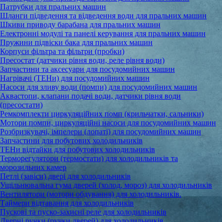
Патрубки для пральних машин
Шланги підведення та відведення води для пральних машин
Шкиви приводу барабана для пральних машин
Електронні модулі та панелі керування для пральних машин
Пружини підвіски бака для пральних машин
Корпуси фільтра та фільтри (пробки)
Пресостат (датчики рівня води, реле рівня води)
Запчастини та аксесуари для посудомийних машин
Нагрівачі (ТЕНи) для посудомийних машин
Насоси для зливу води (помпи) для посудомийних машин
Аквастопи, клапани подачі води, датчики рівня води
(пресостати)
Ремкомплекти циркуляційних помп (крильчатки, сальники)
Мотори помпи, циркуляційні насоси для посудомийних машин
Розбризкувачі, імпелери (лопаті) для посудомийних машин
Запчастини для побутових холодильників
ТЕНи відтайки для побутових холодильників
Терморегулятори (термостати) для холодильників та
морозильних камер
Петлі (завіси) двері для холодильників
Ущільнювальна гума дверей (холод, мороз) для холодильників
Вентилятори (мотори обдування) для холодильників.
Таймери відтавання для холодильників
Пускові та пуско-захисні реле для холодильників
Дверні ручки (ручки дверей) для холодильників