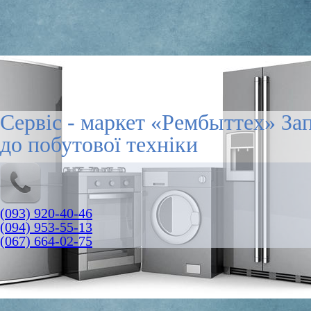
Сервіс - маркет «Рембыттех» За
до побутової техніки
(093) 920-40-46
(094) 953-55-13
(067) 664-02-75