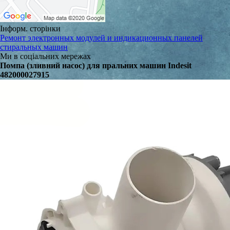
Інформ. сторінки
Ремонт электронных модулей и индикационных панелей
стиральных машин
Ми в соціальних мережах
Помпа (зливний насос) для пральних машин Indesit
482000027915