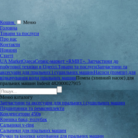
Кошик
Меню
Головна
Товари та послуги
Про нас
Контакти
Новини
Статті
UA Market
Одеса
Сервіс-маркет «RMBT». Запчастини до
побутової техніки в Одессі.
Товари та послуги
Запчастини та
аксесуари для пральних і сушильних машин
Насоси (помпи) для
відкачування води пральних машин
Помпа (зливний насос) для
пральних машин Indesit 482000027915
Меню
каталогу
Запчастини та аксесуари для пральних і сушильних машин
Підшипники та ремкомплекти
Конденсатори 450в
Кришка бака, полубак
Сальники v-ring
Сальники для пральних машин
Ручки та кнопки керування для пральних машин