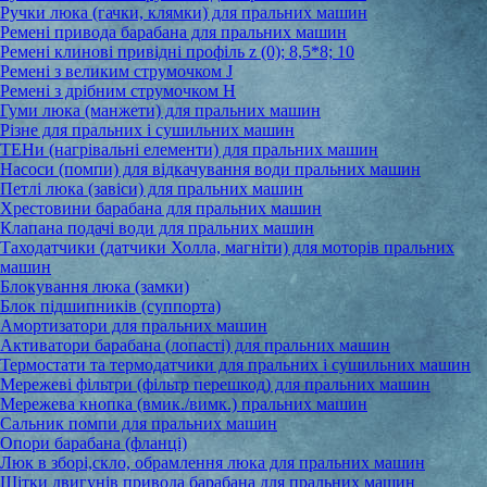
Ручки люка (гачки, клямки) для пральних машин
Ремені привода барабана для пральних машин
Ремені клинові привідні профіль z (0); 8,5*8; 10
Ремені з великим струмочком J
Ремені з дрібним струмочком Н
Гуми люка (манжети) для пральних машин
Різне для пральних і сушильних машин
ТЕНи (нагрівальні елементи) для пральних машин
Насоси (помпи) для відкачування води пральних машин
Петлі люка (завіси) для пральних машин
Хрестовини барабана для пральних машин
Клапана подачі води для пральних машин
Таходатчики (датчики Холла, магніти) для моторів пральних
машин
Блокування люка (замки)
Блок підшипників (суппорта)
Амортизатори для пральних машин
Активатори барабана (лопасті) для пральних машин
Термостати та термодатчики для пральних і сушильних машин
Мережеві фільтри (фільтр перешкод) для пральних машин
Мережева кнопка (вмик./вимк.) пральних машин
Сальник помпи для пральних машин
Опори барабана (фланці)
Люк в зборі,скло, обрамлення люка для пральних машин
Щітки двигунів привода барабана для пральних машин