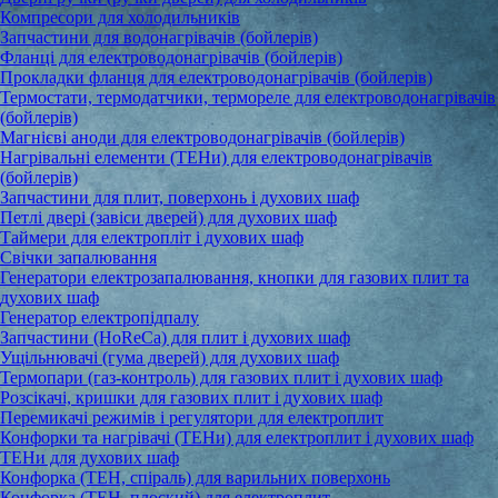
Компресори для холодильників
Запчастини для водонагрівачів (бойлерів)
Фланці для електроводонагрівачів (бойлерів)
Прокладки фланця для електроводонагрівачів (бойлерів)
Термостати, термодатчики, термореле для електроводонагрівачів
(бойлерів)
Магнієві аноди для електроводонагрівачів (бойлерів)
Нагрівальні елементи (ТЕНи) для електроводонагрівачів
(бойлерів)
Запчастини для плит, поверхонь і духових шаф
Петлі двері (завіси дверей) для духових шаф
Таймери для електропліт і духових шаф
Свічки запалювання
Генератори електрозапалювання, кнопки для газових плит та
духових шаф
Генератор електропідпалу
Запчастини (HoReCa) для плит і духових шаф
Ущільнювачі (гума дверей) для духових шаф
Термопари (газ-контроль) для газових плит і духових шаф
Розсікачі, кришки для газових плит і духових шаф
Перемикачі режимів і регулятори для електроплит
Конфорки та нагрівачі (ТЕНи) для електроплит і духових шаф
ТЕНи для духових шаф
Конфорка (ТЕН, спіраль) для варильних поверхонь
Конфорка (ТЕН, плоский) для електроплит