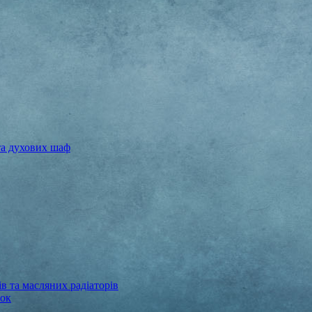
та духових шаф
в та масляних радіаторів
бок