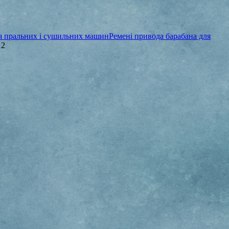
ля пральних і сушильних машин
Ремені привода барабана для
12