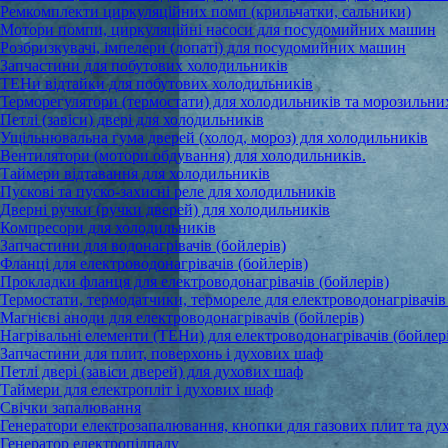
Ремкомплекти циркуляційних помп (крильчатки, сальники)
Мотори помпи, циркуляційні насоси для посудомийних машин
Розбризкувачі, імпелери (лопаті) для посудомийних машин
Запчастини для побутових холодильників
ТЕНи відтайки для побутових холодильників
Терморегулятори (термостати) для холодильників та морозильни
Петлі (завіси) двері для холодильників
Ущільнювальна гума дверей (холод, мороз) для холодильників
Вентилятори (мотори обдування) для холодильників.
Таймери відтавання для холодильників
Пускові та пуско-захисні реле для холодильників
Дверні ручки (ручки дверей) для холодильників
Компресори для холодильників
Запчастини для водонагрівачів (бойлерів)
Фланці для електроводонагрівачів (бойлерів)
Прокладки фланця для електроводонагрівачів (бойлерів)
Термостати, термодатчики, термореле для електроводонагрівачів 
Магнієві аноди для електроводонагрівачів (бойлерів)
Нагрівальні елементи (ТЕНи) для електроводонагрівачів (бойлер
Запчастини для плит, поверхонь і духових шаф
Петлі двері (завіси дверей) для духових шаф
Таймери для електропліт і духових шаф
Свічки запалювання
Генератори електрозапалювання, кнопки для газових плит та ду
Генератор електропідпалу