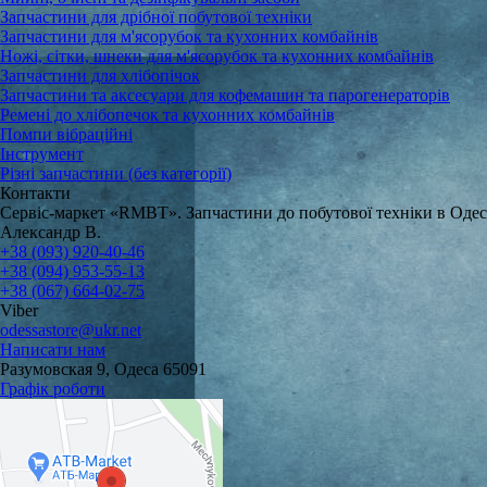
Запчастини для дрібної побутової техніки
Запчастини для м'ясорубок та кухонних комбайнів
Ножі, сітки, шнеки для м'ясорубок та кухонних комбайнів
Запчастини для хлібопічок
Запчастини та аксесуари для кофемашин та парогенераторів
Ремені до хлібопечок та кухонних комбайнів
Помпи вібраційні
Інструмент
Різні запчастини (без категорії)
Контакти
Сервіс-маркет «RMBT». Запчастини до побутової техніки в Одес
Александр В.
+38 (093) 920-40-46
+38 (094) 953-55-13
+38 (067) 664-02-75
Viber
odessastore@ukr.net
Написати нам
Разумовская 9, Одеса 65091
Графік роботи