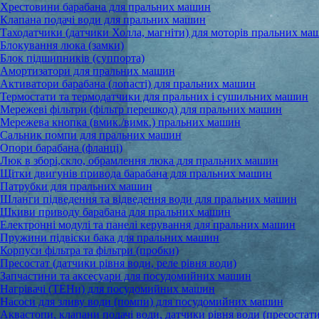
Хрестовини барабана для пральних машин
Клапана подачі води для пральних машин
Таходатчики (датчики Холла, магніти) для моторів пральних ма
Блокування люка (замки)
Блок підшипників (суппорта)
Амортизатори для пральних машин
Активатори барабана (лопасті) для пральних машин
Термостати та термодатчики для пральних і сушильних машин
Мережеві фільтри (фільтр перешкод) для пральних машин
Мережева кнопка (вмик./вимк.) пральних машин
Сальник помпи для пральних машин
Опори барабана (фланці)
Люк в зборі,скло, обрамлення люка для пральних машин
Щітки двигунів привода барабана для пральних машин
Патрубки для пральних машин
Шланги підведення та відведення води для пральних машин
Шкиви приводу барабана для пральних машин
Електронні модулі та панелі керування для пральних машин
Пружини підвіски бака для пральних машин
Корпуси фільтра та фільтри (пробки)
Пресостат (датчики рівня води, реле рівня води)
Запчастини та аксесуари для посудомийних машин
Нагрівачі (ТЕНи) для посудомийних машин
Насоси для зливу води (помпи) для посудомийних машин
Аквастопи, клапани подачі води, датчики рівня води (пресостати