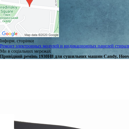
Інформ. сторінки
Ремонт электронных модулей и индикационных панелей стира
Ми в соціальних мережах
Привідний ремінь 1930H8 для сушильних машин Candy, Hoove