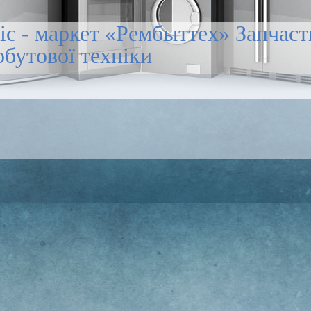
іс - маркет «Рембыттех» Запчас
обутової техніки