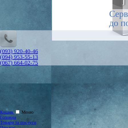
Серв
до п
(093) 920-40-46
(094) 953-55-13
(067) 664-02-75
Кошик
Меню
Головна
Товари та послуги
Про нас