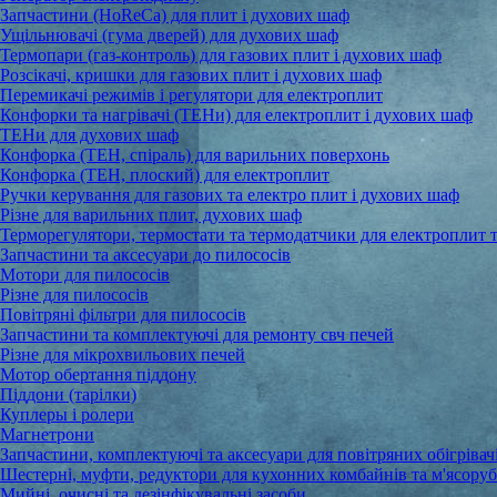
Запчастини (HoReCa) для плит і духових шаф
Ущільнювачі (гума дверей) для духових шаф
Термопари (газ-контроль) для газових плит і духових шаф
Розсікачі, кришки для газових плит і духових шаф
Перемикачі режимів і регулятори для електроплит
Конфорки та нагрівачі (ТЕНи) для електроплит і духових шаф
ТЕНи для духових шаф
Конфорка (ТЕН, спіраль) для варильних поверхонь
Конфорка (ТЕН, плоский) для електроплит
Ручки керування для газових та електро плит і духових шаф
Різне для варильних плит, духових шаф
Терморегулятори, термостати та термодатчики для електроплит 
Запчастини та аксесуари до пилососів
Мотори для пилососів
Різне для пилососів
Повітряні фільтри для пилососів
Запчастини та комплектуючі для ремонту свч печей
Різне для мікрохвильових печей
Мотор обертання піддону
Піддони (тарілки)
Куплеры і ролери
Магнетрони
Запчастини, комплектуючі та аксесуари для повітряних обігрівачі
Шестерні, муфти, редуктори для кухонних комбайнів та м'ясору
Мийні, очисні та дезінфікувальні засоби