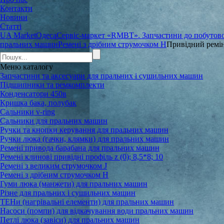
Контакти
Новини
Статті
UA Market
Одеса
Сервіс-маркет «RMBT». Запчастини до побутової
пральних машин
Ремені з дрібним струмочком Н
Привідний ремін
Меню
каталогу
Запчастини та аксесуари для пральних і сушильних машин
Підшипники та ремкомплекти
Конденсатори 450в
Кришка бака, полубак
Сальники v-ring
Сальники для пральних машин
Ручки та кнопки керування для пральних машин
Ручки люка (гачки, клямки) для пральних машин
Ремені привода барабана для пральних машин
Ремені клинові привідні профіль z (0); 8,5*8; 10
Ремені з великим струмочком J
Ремені з дрібним струмочком Н
Гуми люка (манжети) для пральних машин
Різне для пральних і сушильних машин
ТЕНи (нагрівальні елементи) для пральних машин
Насоси (помпи) для відкачування води пральних машин
Петлі люка (завіси) для пральних машин