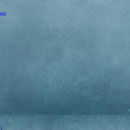
шин
)