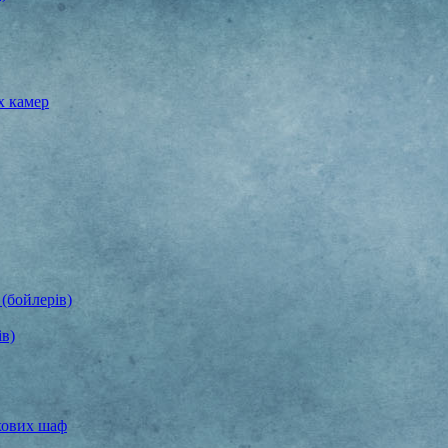
х камер
(бойлерів)
ів)
хових шаф