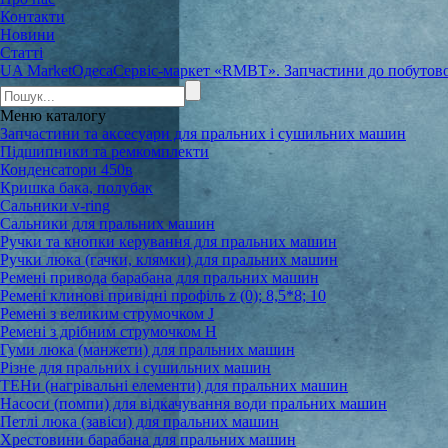
Контакти
Новини
Статті
UA Market
Одеса
Сервіс-маркет «RMBT». Запчастини до побутової
Меню
каталогу
Запчастини та аксесуари для пральних і сушильних машин
Підшипники та ремкомплекти
Конденсатори 450в
Кришка бака, полубак
Сальники v-ring
Сальники для пральних машин
Ручки та кнопки керування для пральних машин
Ручки люка (гачки, клямки) для пральних машин
Ремені привода барабана для пральних машин
Ремені клинові привідні профіль z (0); 8,5*8; 10
Ремені з великим струмочком J
Ремені з дрібним струмочком Н
Гуми люка (манжети) для пральних машин
Різне для пральних і сушильних машин
ТЕНи (нагрівальні елементи) для пральних машин
Насоси (помпи) для відкачування води пральних машин
Петлі люка (завіси) для пральних машин
Хрестовини барабана для пральних машин