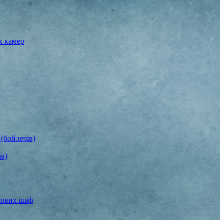
х камер
(бойлерів)
ів)
хових шаф