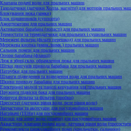
Клапана подачі води для пральних машин
Таходатчики (датчики Холла, магніти) для моторів пральних ма
Блокування люка (замки)
Блок підшипників (суппорта)
Амортизатори для пральних машин
Активатори барабана (лопасті) для пральних машин
Термостати та термодатчики для пральних і сушильних машин
Мережеві фільтри (фільтр перешкод) для пральних машин
Мережева кнопка (вмик./вимк.) пральних машин
Сальник помпи для пральних машин
Опори барабана (фланці)
Люк в зборі,скло, обрамлення люка для пральних машин
Щітки двигунів привода барабана для пральних машин
Патрубки для пральних машин
Шланги підведення та відведення води для пральних машин
Шкиви приводу барабана для пральних машин
Електронні модулі та панелі керування для пральних машин
Пружини підвіски бака для пральних машин
Корпуси фільтра та фільтри (пробки)
Пресостат (датчики рівня води, реле рівня води)
Запчастини та аксесуари для посудомийних машин
Нагрівачі (ТЕНи) для посудомийних машин
Насоси для зливу води (помпи) для посудомийних машин
Аквастопи, клапани подачі води, датчики рівня води (пресостати
Ремкомплекти циркуляційних помп (крильчатки, сальники)