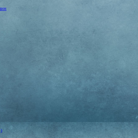
шин
)