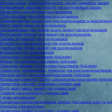
Мотори помпи, циркуляційні насоси для посудомийних машин
Розбризкувачі, імпелери (лопаті) для посудомийних машин
Запчастини для побутових холодильників
ТЕНи відтайки для побутових холодильників
Терморегулятори (термостати) для холодильників та морозильни
Петлі (завіси) двері для холодильників
Ущільнювальна гума дверей (холод, мороз) для холодильників
Вентилятори (мотори обдування) для холодильників.
Таймери відтавання для холодильників
Пускові та пуско-захисні реле для холодильників
Дверні ручки (ручки дверей) для холодильників
Компресори для холодильників
Запчастини для водонагрівачів (бойлерів)
Фланці для електроводонагрівачів (бойлерів)
Прокладки фланця для електроводонагрівачів (бойлерів)
Термостати, термодатчики, термореле для електроводонагрівачів 
Магнієві аноди для електроводонагрівачів (бойлерів)
Нагрівальні елементи (ТЕНи) для електроводонагрівачів (бойлер
Запчастини для плит, поверхонь і духових шаф
Петлі двері (завіси дверей) для духових шаф
Таймери для електропліт і духових шаф
Свічки запалювання
Генератори електрозапалювання, кнопки для газових плит та ду
Генератор електропідпалу
Запчастини (HoReCa) для плит і духових шаф