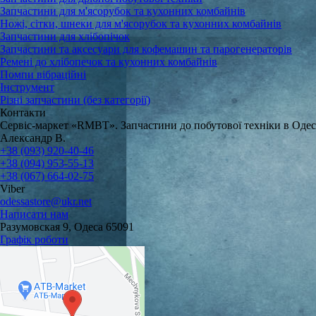
Запчастини для м'ясорубок та кухонних комбайнів
Ножі, сітки, шнеки для м'ясорубок та кухонних комбайнів
Запчастини для хлібопічок
Запчастини та аксесуари для кофемашин та парогенераторів
Ремені до хлібопечок та кухонних комбайнів
Помпи вібраційні
Інструмент
Різні запчастини (без категорії)
Контакти
Сервіс-маркет «RMBT». Запчастини до побутової техніки в Одес
Александр В.
+38 (093) 920-40-46
+38 (094) 953-55-13
+38 (067) 664-02-75
Viber
odessastore@ukr.net
Написати нам
Разумовская 9, Одеса 65091
Графік роботи