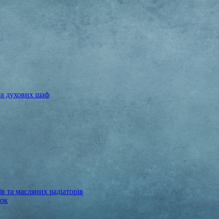
та духових шаф
в та масляних радіаторів
бок