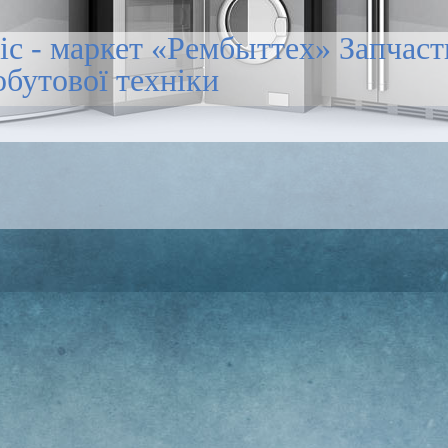
іс - маркет «Рембыттех» Запчас
обутової техніки