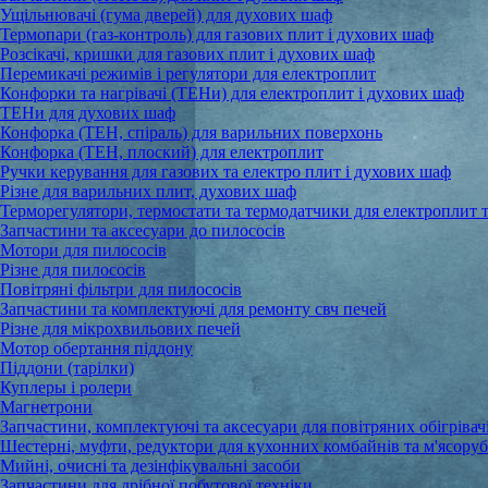
Ущільнювачі (гума дверей) для духових шаф
Термопари (газ-контроль) для газових плит і духових шаф
Розсікачі, кришки для газових плит і духових шаф
Перемикачі режимів і регулятори для електроплит
Конфорки та нагрівачі (ТЕНи) для електроплит і духових шаф
ТЕНи для духових шаф
Конфорка (ТЕН, спіраль) для варильних поверхонь
Конфорка (ТЕН, плоский) для електроплит
Ручки керування для газових та електро плит і духових шаф
Різне для варильних плит, духових шаф
Терморегулятори, термостати та термодатчики для електроплит 
Запчастини та аксесуари до пилососів
Мотори для пилососів
Різне для пилососів
Повітряні фільтри для пилососів
Запчастини та комплектуючі для ремонту свч печей
Різне для мікрохвильових печей
Мотор обертання піддону
Піддони (тарілки)
Куплеры і ролери
Магнетрони
Запчастини, комплектуючі та аксесуари для повітряних обігрівачі
Шестерні, муфти, редуктори для кухонних комбайнів та м'ясору
Мийні, очисні та дезінфікувальні засоби
Запчастини для дрібної побутової техніки