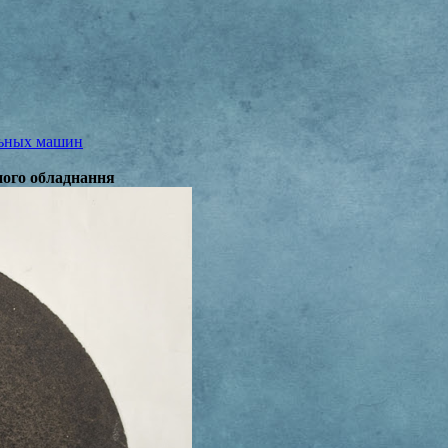
льных машин
бного обладнання