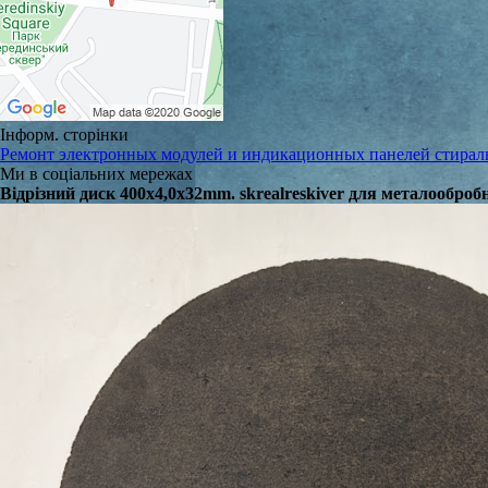
Інформ. сторінки
Ремонт электронных модулей и индикационных панелей стира
Ми в соціальних мережах
Відрізний диск 400x4,0x32mm. skrealreskiver для металообро