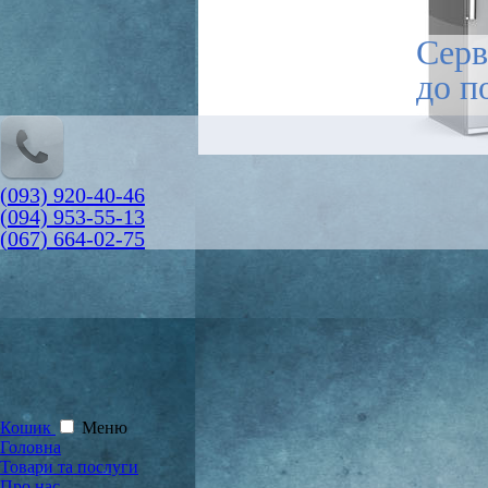
Серв
до п
(093) 920-40-46
(094) 953-55-13
(067) 664-02-75
Кошик
Меню
Головна
Товари та послуги
Про нас