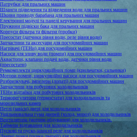
Патрубки для пральних машин
Шланги підведення та відведення води для пральних машин
Шкиви приводу барабана для пральних машин
Електронні модулі та панелі керування для пральних машин
Пружини підвіски бака для пральних машин
Корпуси фільтра та фільтри (пробки)
Пресостат (датчики рівня води, реле рівня води)
Запчастини та аксесуари для посудомийних машин
Нагрівачі (ТЕНи) для посудомийних машин
Насоси для зливу води (помпи) для посудомийних машин
Аквастопи, клапани подачі води, датчики рівня води
(пресостати)
Ремкомплекти циркуляційних помп (крильчатки, сальники)
Мотори помпи, циркуляційні насоси для посудомийних машин
Розбризкувачі, імпелери (лопаті) для посудомийних машин
Запчастини для побутових холодильників
ТЕНи відтайки для побутових холодильників
Терморегулятори (термостати) для холодильників та
морозильних камер
Петлі (завіси) двері для холодильників
Ущільнювальна гума дверей (холод, мороз) для холодильників
Вентилятори (мотори обдування) для холодильників.
Таймери відтавання для холодильників
Пускові та пуско-захисні реле для холодильників
Дверні ручки (ручки дверей) для холодильників