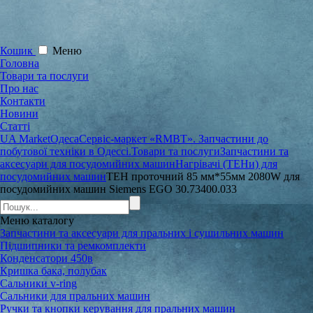
Кошик
Меню
Головна
Товари та послуги
Про нас
Контакти
Новини
Статті
UA Market
Одеса
Сервіс-маркет «RMBT». Запчастини до
побутової техніки в Одессі.
Товари та послуги
Запчастини та
аксесуари для посудомийних машин
Нагрівачі (ТЕНи) для
посудомийних машин
ТЕН проточний 85 мм*55мм 2080W для
посудомийних машин Siemens EGO 30.73400.033
Меню
каталогу
Запчастини та аксесуари для пральних і сушильних машин
Підшипники та ремкомплекти
Конденсатори 450в
Кришка бака, полубак
Сальники v-ring
Сальники для пральних машин
Ручки та кнопки керування для пральних машин