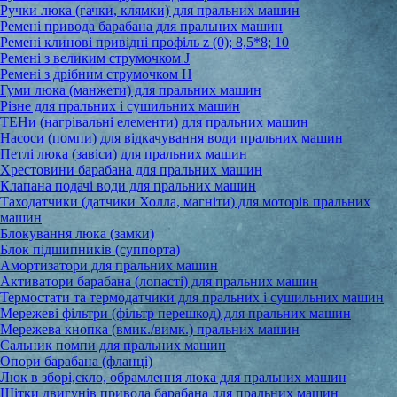
Ручки люка (гачки, клямки) для пральних машин
Ремені привода барабана для пральних машин
Ремені клинові привідні профіль z (0); 8,5*8; 10
Ремені з великим струмочком J
Ремені з дрібним струмочком Н
Гуми люка (манжети) для пральних машин
Різне для пральних і сушильних машин
ТЕНи (нагрівальні елементи) для пральних машин
Насоси (помпи) для відкачування води пральних машин
Петлі люка (завіси) для пральних машин
Хрестовини барабана для пральних машин
Клапана подачі води для пральних машин
Таходатчики (датчики Холла, магніти) для моторів пральних
машин
Блокування люка (замки)
Блок підшипників (суппорта)
Амортизатори для пральних машин
Активатори барабана (лопасті) для пральних машин
Термостати та термодатчики для пральних і сушильних машин
Мережеві фільтри (фільтр перешкод) для пральних машин
Мережева кнопка (вмик./вимк.) пральних машин
Сальник помпи для пральних машин
Опори барабана (фланці)
Люк в зборі,скло, обрамлення люка для пральних машин
Щітки двигунів привода барабана для пральних машин