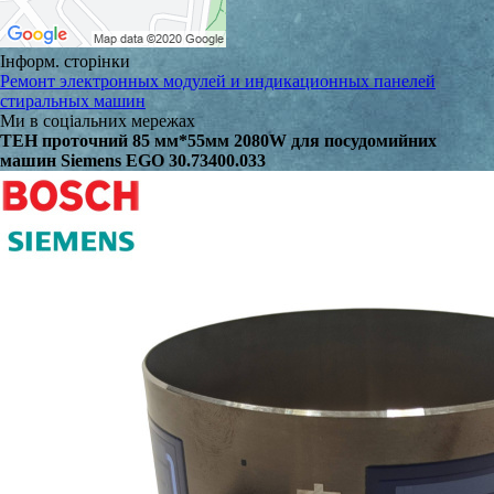
Інформ. сторінки
Ремонт электронных модулей и индикационных панелей
стиральных машин
Ми в соціальних мережах
ТЕН проточний 85 мм*55мм 2080W для посудомийних
машин Siemens EGO 30.73400.033