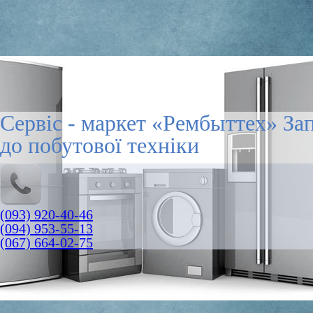
Сервіс - маркет «Рембыттех» За
до побутової техніки
(093) 920-40-46
(094) 953-55-13
(067) 664-02-75