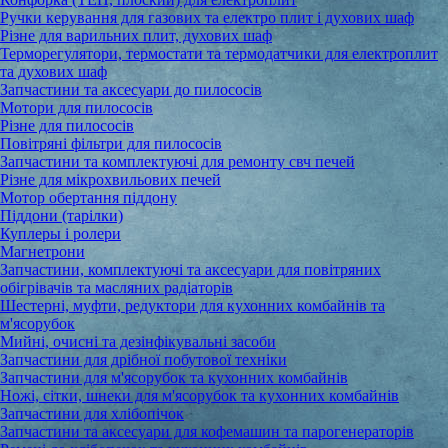
Ручки керування для газових та електро плит і духових шаф
Різне для варильних плит, духових шаф
Терморегулятори, термостати та термодатчики для електроплит
та духових шаф
Запчастини та аксесуари до пилососів
Мотори для пилососів
Різне для пилососів
Повітряні фільтри для пилососів
Запчастини та комплектуючі для ремонту свч печей
Різне для мікрохвильових печей
Мотор обертання піддону
Піддони (тарілки)
Куплеры і ролери
Магнетрони
Запчастини, комплектуючі та аксесуари для повітряних
обігрівачів та масляних радіаторів
Шестерні, муфти, редуктори для кухонних комбайнів та
м'ясорубок
Мийні, очисні та дезінфікувальні засоби
Запчастини для дрібної побутової техніки
Запчастини для м'ясорубок та кухонних комбайнів
Ножі, сітки, шнеки для м'ясорубок та кухонних комбайнів
Запчастини для хлібопічок
Запчастини та аксесуари для кофемашин та парогенераторів