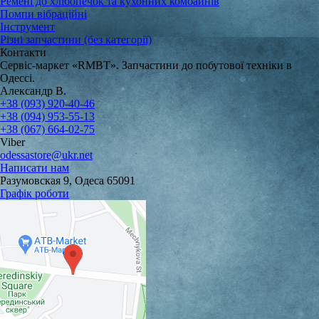
Ремені до хлібопечок та кухонних комбайнів
Помпи вібраційні
Інструмент
Різні запчастини (без категорії)
Контакти
Сервіс-маркет «RMBT». Запчастини до побутової техніки в
Одессі.
Александр В.
+38 (093) 920-40-46
+38 (094) 953-55-13
+38 (067) 664-02-75
Viber
odessastore@ukr.net
Написати нам
Разумовская 9, Одеса 65091
Графік роботи