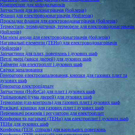
Компресори для холодильників
Запчастини для водонагрівачів (бойлерів)
Фланці для електроводонагрівачів (бойлерів)
Прокладки фланця для електроводонагрівачів (бойлерів)
Термостати, термодатчики, термореле для електроводонагрівачів
(бойлерів)
Магнієві аноди для електроводонагрівачів (бойлерів)
Нагрівальні елементи (ТЕНи) для електроводонагрівачів
(бойлерів)
Запчастини для плит, поверхонь і духових шаф
Петлі двері (завіси дверей) для духових шаф
Таймери для електропліт і духових шаф
Свічки запалювання
Генератори електрозапалювання, кнопки для газових плит та
духових шаф
Генератор електропідпалу
Запчастини (HoReCa) для плит і духових шаф
Ущільнювачі (гума дверей) для духових шаф
Термопари (газ-контроль) для газових плит і духових шаф
Розсікачі, кришки для газових плит і духових шаф
Перемикачі режимів і регулятори для електроплит
Конфорки та нагрівачі (ТЕНи) для електроплит і духових шаф
ТЕНи для духових шаф
Конфорка (ТЕН, спіраль) для варильних поверхонь
Конфорка (ТЕН, плоский) для електроплит