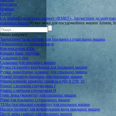
Контакти
Новини
Статті
UA Market
Одеса
Сервіс-маркет «RMBT». Запчастини до побутової
пральних машин
Ручка люка для посудомийних машин Ariston, In
Меню
каталогу
Запчастини та аксесуари для пральних і сушильних машин
Підшипники та ремкомплекти
Конденсатори 450в
Кришка бака, полубак
Сальники v-ring
Сальники для пральних машин
Ручки та кнопки керування для пральних машин
Ручки люка (гачки, клямки) для пральних машин
Ремені привода барабана для пральних машин
Ремені клинові привідні профіль z (0); 8,5*8; 10
Ремені з великим струмочком J
Ремені з дрібним струмочком Н
Гуми люка (манжети) для пральних машин
Різне для пральних і сушильних машин
ТЕНи (нагрівальні елементи) для пральних машин
Насоси (помпи) для відкачування води пральних машин
Петлі люка (завіси) для пральних машин