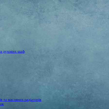
та духових шаф
в та масляних радіаторів
бок