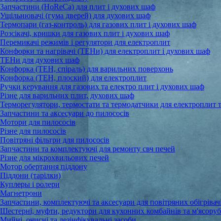
Запчастини (HoReCa) для плит і духових шаф
Ущільнювачі (гума дверей) для духових шаф
Термопари (газ-контроль) для газових плит і духових шаф
Розсікачі, кришки для газових плит і духових шаф
Перемикачі режимів і регулятори для електроплит
Конфорки та нагрівачі (ТЕНи) для електроплит і духових шаф
ТЕНи для духових шаф
Конфорка (ТЕН, спіраль) для варильних поверхонь
Конфорка (ТЕН, плоский) для електроплит
Ручки керування для газових та електро плит і духових шаф
Різне для варильних плит, духових шаф
Терморегулятори, термостати та термодатчики для електроплит 
Запчастини та аксесуари до пилососів
Мотори для пилососів
Різне для пилососів
Повітряні фільтри для пилососів
Запчастини та комплектуючі для ремонту свч печей
Різне для мікрохвильових печей
Мотор обертання піддону
Піддони (тарілки)
Куплеры і ролери
Магнетрони
Запчастини, комплектуючі та аксесуари для повітряних обігрівачі
Шестерні, муфти, редуктори для кухонних комбайнів та м'ясору
Мийні, очисні та дезінфікувальні засоби