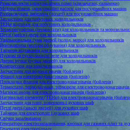
Ремкомплекти циркуляційних помп (крильчатки, сальники)
Мотори помпи, циркуляційні насоси для посудомийних машин
Розбризкувачі, імпелери (лопаті) для посудомийних машин
Запчастини для побутових холодильників
ТЕНи відтайки для побутових холодильників
Терморегулятори (термостати) для холодильників та морозильни
Петлі (завіси) двері для холодильників
Ущільнювальна гума дверей (холод, мороз) для холодильників
Вентилятори (мотори обдування) для холодильників.
Таймери відтавання для холодильників
Пускові та пуско-захисні реле для холодильників
Дверні ручки (ручки дверей) для холодильників
Компресори для холодильників
Запчастини для водонагрівачів (бойлерів)
Фланці для електроводонагрівачів (бойлерів)
Прокладки фланця для електроводонагрівачів (бойлерів)
Термостати, термодатчики, термореле для електроводонагрівачів 
Магнієві аноди для електроводонагрівачів (бойлерів)
Нагрівальні елементи (ТЕНи) для електроводонагрівачів (бойлер
Запчастини для плит, поверхонь і духових шаф
Петлі двері (завіси дверей) для духових шаф
Таймери для електропліт і духових шаф
Свічки запалювання
Генератори електрозапалювання, кнопки для газових плит та ду
Генератор електропідпалу