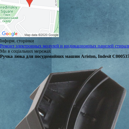
Інформ. сторінки
Ремонт электронных модулей и индикационных панелей стира
Ми в соціальних мережах
Ручка люка для посудомийних машин Ariston, Indesit C00053