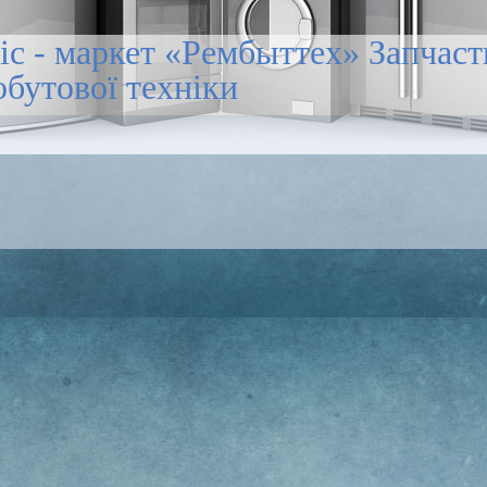
іс - маркет «Рембыттех» Запчас
обутової техніки