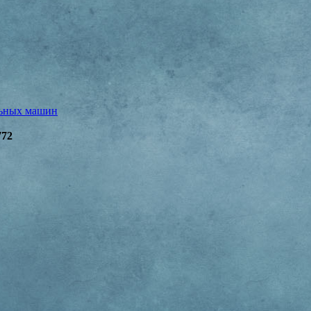
льных машин
772