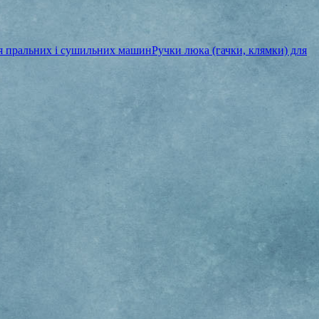
ля пральних і сушильних машин
Ручки люка (гачки, клямки) для