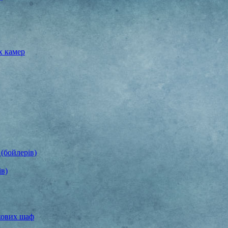
х камер
(бойлерів)
ів)
хових шаф