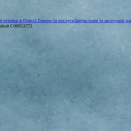
 техніки в Одессі.
Товари та послуги
Запчастини та аксесуари д
desit C00053772