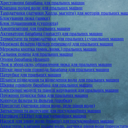
Хрестовини барабана для пральних машин
Клапана подачі води для пральних машин
Таходатчики (датчики Холла, магніти) для моторів пральних ма
Блокування люка (замки)
Блок підшипників (суппорта)
Амортизатори для пральних машин
Активатори барабана (лопасті) для пральних машин
Термостати та термодатчики для пральних і сушильних машин
Мережеві фільтри (фільтр перешкод) для пральних машин
Мережева кнопка (вмик./вимк.) пральних машин
Сальник помпи для пральних машин
Опори барабана (фланці)
Люк в зборі,скло, обрамлення люка для пральних машин
Щітки двигунів привода барабана для пральних машин
Патрубки для пральних машин
Шланги підведення та відведення води для пральних машин
Шкиви приводу барабана для пральних машин
Електронні модулі та панелі керування для пральних машин
Пружини підвіски бака для пральних машин
Корпуси фільтра та фільтри (пробки)
Пресостат (датчики рівня води, реле рівня води)
Запчастини та аксесуари для посудомийних машин
Нагрівачі (ТЕНи) для посудомийних машин
Насоси для зливу води (помпи) для посудомийних машин
Аквастопи, клапани подачі води, датчики рівня води (пресостати