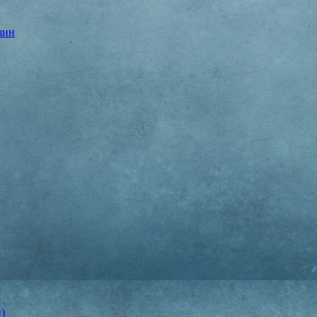
шин
)