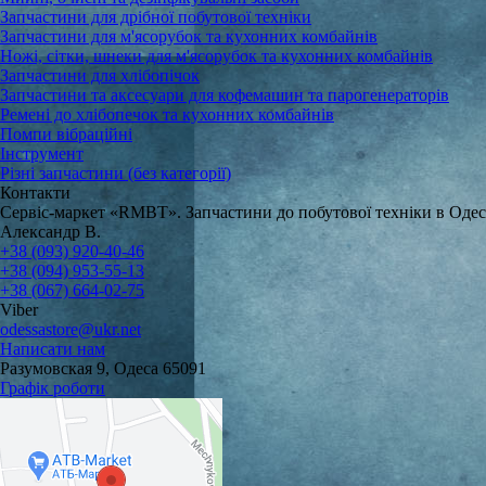
Запчастини для дрібної побутової техніки
Запчастини для м'ясорубок та кухонних комбайнів
Ножі, сітки, шнеки для м'ясорубок та кухонних комбайнів
Запчастини для хлібопічок
Запчастини та аксесуари для кофемашин та парогенераторів
Ремені до хлібопечок та кухонних комбайнів
Помпи вібраційні
Інструмент
Різні запчастини (без категорії)
Контакти
Сервіс-маркет «RMBT». Запчастини до побутової техніки в Одес
Александр В.
+38 (093) 920-40-46
+38 (094) 953-55-13
+38 (067) 664-02-75
Viber
odessastore@ukr.net
Написати нам
Разумовская 9, Одеса 65091
Графік роботи