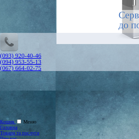
Серв
до п
(093) 920-40-46
(094) 953-55-13
(067) 664-02-75
Кошик
Меню
Головна
Товари та послуги
Про нас