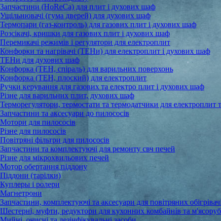
Запчастини (HoReCa) для плит і духових шаф
Ущільнювачі (гума дверей) для духових шаф
Термопари (газ-контроль) для газових плит і духових шаф
Розсікачі, кришки для газових плит і духових шаф
Перемикачі режимів і регулятори для електроплит
Конфорки та нагрівачі (ТЕНи) для електроплит і духових шаф
ТЕНи для духових шаф
Конфорка (ТЕН, спіраль) для варильних поверхонь
Конфорка (ТЕН, плоский) для електроплит
Ручки керування для газових та електро плит і духових шаф
Різне для варильних плит, духових шаф
Терморегулятори, термостати та термодатчики для електроплит 
Запчастини та аксесуари до пилососів
Мотори для пилососів
Різне для пилососів
Повітряні фільтри для пилососів
Запчастини та комплектуючі для ремонту свч печей
Різне для мікрохвильових печей
Мотор обертання піддону
Піддони (тарілки)
Куплеры і ролери
Магнетрони
Запчастини, комплектуючі та аксесуари для повітряних обігрівачі
Шестерні, муфти, редуктори для кухонних комбайнів та м'ясору
Мийні, очисні та дезінфікувальні засоби