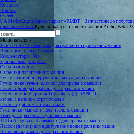
Контакти
Новини
Статті
UA Market
Одеса
Сервіс-маркет «RMBT». Запчастини до побутової
пральних машин
Ручка люка для пральних машин Arctic, Beko 2
Меню
каталогу
Запчастини та аксесуари для пральних і сушильних машин
Підшипники та ремкомплекти
Конденсатори 450в
Кришка бака, полубак
Сальники v-ring
Сальники для пральних машин
Ручки та кнопки керування для пральних машин
Ручки люка (гачки, клямки) для пральних машин
Ремені привода барабана для пральних машин
Ремені клинові привідні профіль z (0); 8,5*8; 10
Ремені з великим струмочком J
Ремені з дрібним струмочком Н
Гуми люка (манжети) для пральних машин
Різне для пральних і сушильних машин
ТЕНи (нагрівальні елементи) для пральних машин
Насоси (помпи) для відкачування води пральних машин
Петлі люка (завіси) для пральних машин