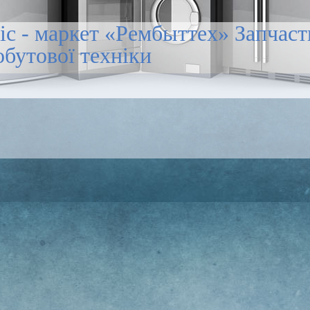
іс - маркет «Рембыттех» Запчас
обутової техніки