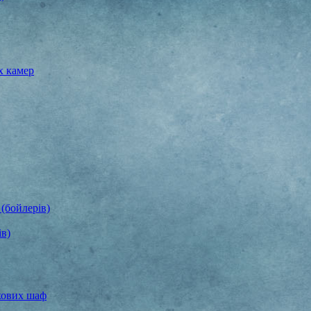
х камер
(бойлерів)
ів)
хових шаф