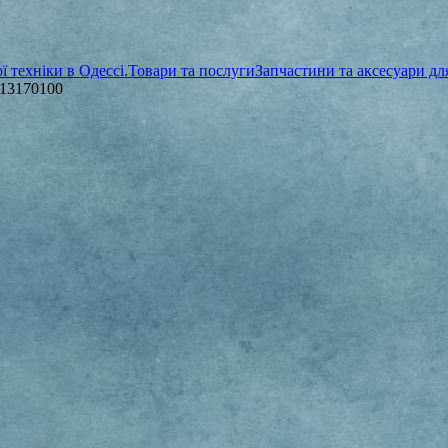
 техніки в Одессі.
Товари та послуги
Запчастини та аксесуари д
813170100