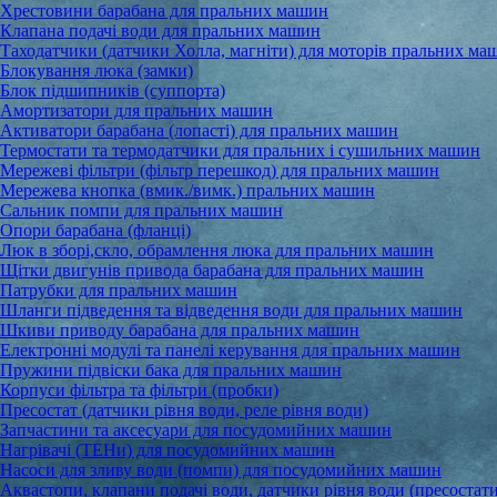
Хрестовини барабана для пральних машин
Клапана подачі води для пральних машин
Таходатчики (датчики Холла, магніти) для моторів пральних ма
Блокування люка (замки)
Блок підшипників (суппорта)
Амортизатори для пральних машин
Активатори барабана (лопасті) для пральних машин
Термостати та термодатчики для пральних і сушильних машин
Мережеві фільтри (фільтр перешкод) для пральних машин
Мережева кнопка (вмик./вимк.) пральних машин
Сальник помпи для пральних машин
Опори барабана (фланці)
Люк в зборі,скло, обрамлення люка для пральних машин
Щітки двигунів привода барабана для пральних машин
Патрубки для пральних машин
Шланги підведення та відведення води для пральних машин
Шкиви приводу барабана для пральних машин
Електронні модулі та панелі керування для пральних машин
Пружини підвіски бака для пральних машин
Корпуси фільтра та фільтри (пробки)
Пресостат (датчики рівня води, реле рівня води)
Запчастини та аксесуари для посудомийних машин
Нагрівачі (ТЕНи) для посудомийних машин
Насоси для зливу води (помпи) для посудомийних машин
Аквастопи, клапани подачі води, датчики рівня води (пресостати