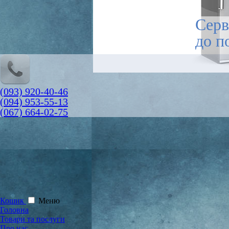
Серв
до п
(093) 920-40-46
(094) 953-55-13
(067) 664-02-75
Кошик
Меню
Головна
Товари та послуги
Про нас