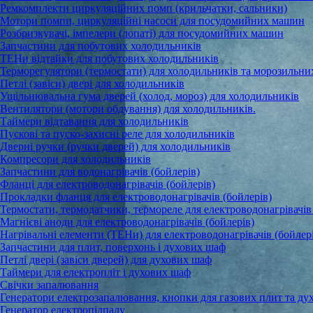
Ремкомплекти циркуляційних помп (крильчатки, сальники)
Мотори помпи, циркуляційні насоси для посудомийних машин
Розбризкувачі, імпелери (лопаті) для посудомийних машин
Запчастини для побутових холодильників
ТЕНи відтайки для побутових холодильників
Терморегулятори (термостати) для холодильників та морозильни
Петлі (завіси) двері для холодильників
Ущільнювальна гума дверей (холод, мороз) для холодильників
Вентилятори (мотори обдування) для холодильників.
Таймери відтавання для холодильників
Пускові та пуско-захисні реле для холодильників
Дверні ручки (ручки дверей) для холодильників
Компресори для холодильників
Запчастини для водонагрівачів (бойлерів)
Фланці для електроводонагрівачів (бойлерів)
Прокладки фланця для електроводонагрівачів (бойлерів)
Термостати, термодатчики, термореле для електроводонагрівачів 
Магнієві аноди для електроводонагрівачів (бойлерів)
Нагрівальні елементи (ТЕНи) для електроводонагрівачів (бойлер
Запчастини для плит, поверхонь і духових шаф
Петлі двері (завіси дверей) для духових шаф
Таймери для електропліт і духових шаф
Свічки запалювання
Генератори електрозапалювання, кнопки для газових плит та ду
Генератор електропідпалу