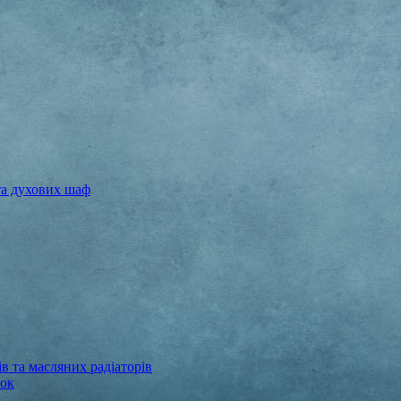
та духових шаф
в та масляних радіаторів
бок