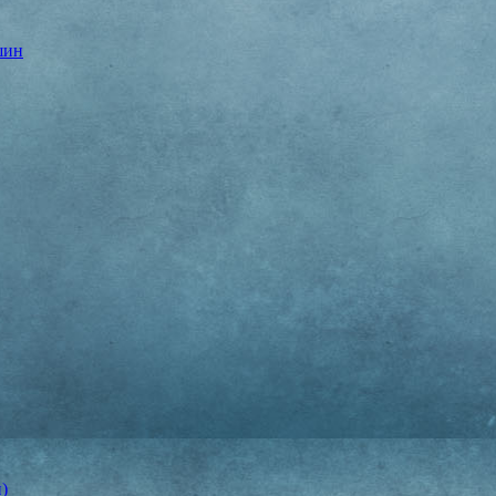
шин
)