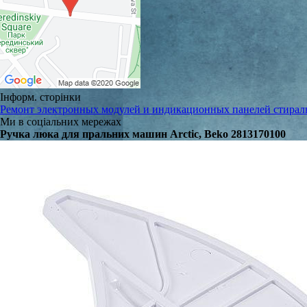
Інформ. сторінки
Ремонт электронных модулей и индикационных панелей стира
Ми в соціальних мережах
Ручка люка для пральних машин Arctic, Beko 2813170100