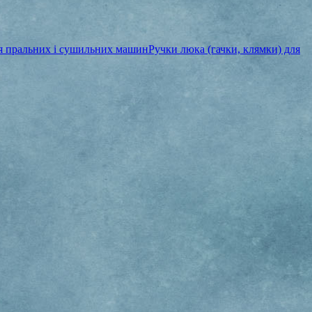
ля пральних і сушильних машин
Ручки люка (гачки, клямки) для