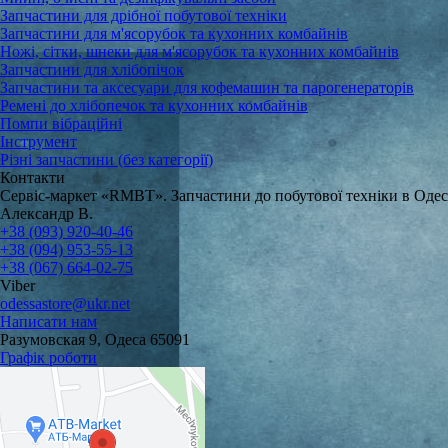
Запчастини для дрібної побутової техніки
Запчастини для м'ясорубок та кухонних комбайнів
Ножі, сітки, шнеки для м'ясорубок та кухонних комбайнів
Запчастини для хлібопічок
Запчастини та аксесуари для кофемашин та парогенераторів
Ремені до хлібопечок та кухонних комбайнів
Помпи вібраційні
Інструмент
Різні запчастини (без категорії)
Контакти
Сервіс-маркет «RMBT». Запчастини до побутової техніки в Одес
Александр В.
+38 (093) 920-40-46
+38 (094) 953-55-13
+38 (067) 664-02-75
Viber
odessastore@ukr.net
Написати нам
Разумовская 9, Одеса 65091
Графік роботи