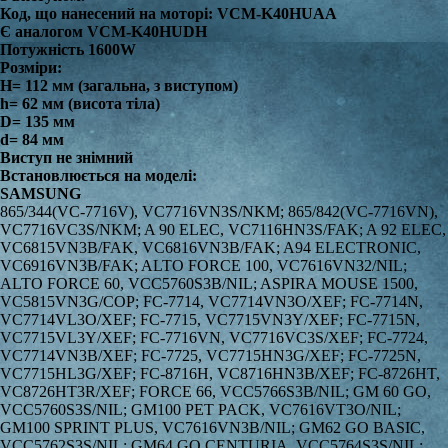
Код, що нанесений на моторі: VCM-K40HUAA
Є аналогом VCM-K40HUDH
Потужність 1600W
Розміри:
H= 112 мм (загальна, з виступом)
h= 62 мм (висота тіла)
D= 135 мм
d= 84 мм
Виступ не знімний
Встановлюється на моделі:
SAMSUNG
865/344(VC-7716V), VC7716VN3S/NKM; 865/842(VC-7716VN), VC7716VC3S/NKM; A 90 ELEC, VC7116HN3S/FAK; A 92 ELEC, VC6815VN3B/FAK, VC6816VN3B/FAK; A94 ELECTRONIC, VC6916VN3B/FAK; ALTO FORCE 100, VC7616VN32/NIL; ALTO FORCE 60, VCC5760S3B/NIL; ASPIRA MOUSE 1500, VC5815VN3G/COP; FC-7714, VC7714VN3O/XEF; FC-7714N, VC7714VL3O/XEF; FC-7715, VC7715VN3Y/XEF; FC-7715N, VC7715VL3Y/XEF; FC-7716VN, VC7716VC3S/XEF; FC-7724, VC7714VN3B/XEF; FC-7725, VC7715HN3G/XEF; FC-7725N, VC7715HL3G/XEF; FC-8716H, VC8716HN3B/XEF; FC-8726HT, VC8726HT3R/XEF; FORCE 66, VCC5766S3B/NIL; GM 60 GO, VCC5760S3S/NIL; GM100 PET PACK, VC7616VT3O/NIL; GM100 SPRINT PLUS, VC7616VN3B/NIL; GM62 GO BASIC, VCC5762S3S/NIL; GM64 GO CENTURIA, VCC5764S3S/NIL; GM65 GO PLUS, VCC5765S3S/NIL; KING-1600, VCC7925V2B/HAC, VCC7925V2K/HAC, VCC7925V2W/HAC; KING-1800, VCC7936V2C/HAC, VCC7936V2W/HAC, VCC7938V2C/HAC, VCC7938V2W/HAC, VCC7955H2W/HAC; KING-20, VCC7987X3W/HAC; KING-2000, VCC7985H2W/HAC, VCC7987H2W/HAC, VCC7987H3W/HAC; QUEEN-18, VCC7450C3R/HAC, VCC7450X3R/HAC; QUEEN-1800, VCC7450V3R/HAC; QUEEN-21, VCC7495C3K/HAC, VCC7495X3K/HAC; QUEEN-2100, VCC7495H3K/HAC; RC-590, VC5956VN3B/XEF; RC-592, VC5957VN3B/XEF; RC-593, VC5955VN3B/XEF; RC-5935, VC5915VN3S/XEF; RC-594, VC5958VN3S/XEF; RC-595, VC5956VN3O/XEF, VC5956VN3S/XEF; RC-5955, VC5915VN3K/XEF; RC-596, VC5956VN3R/XEF; RC-5960, VC5935VN3S/XEF; RC-5965, VC5925VN3S/XEF; RC-599, VC5957VN3R/XEF, VC5959VN3S/XEF; RC-600, VC5980VN3R/XEF; RC-6025, VC6015VN3Y/XEF; RC-603, VC5980VN3B/XEF; RC-604, VC5981VN34/XEF, VC5981VN3B/XEF; RC-605, VC5981VN35/XEF; RC-606, VC5981VN36/XEF; RC-607, VC5981VN3P/XEF; RC-611, VC5982VN34/XEF; RC-7426, VC7416VN3B/XEF; RC-7625, VC7615VN3R/XEF; RC-7650, VC7616VN3R/XEF; RC-7656, VC7626VN3R/XEF; S2000, VC7715VN2G/SIM, VC7715VN2O/SIM, VC7715VN2S/SIM, VC7715VN2Y/SIM; S5660, VCC5660V32/EGT; S6580, VCC6580V31/XEP; SC-730, VCC7031V3S/XEF; SC-750, VCC7050H3S/XEF; SC-751, VCC7060H3S/XEF, VCC7061H3S/XEF; SC-760, VCC7060H3B/XEF; SC-761S, VCC7070H3Z/XEF; SC-9815TP, VCC9220V2S/HAC; SC1400, VCC63G0H3K/XEG; SC15F30WA, VC15F30WNAR/GE; SC15F30WB, VC15F30WNBR/EN, VC15F30WNBR/GE, VC15F30WNBR/SW; SC15F30WC, VC15F30WNCN/EC, VC15F30WNCN/GE, VC15F30WNCN/SW; SC15F30WD, VC15F30WNDY/EC, VC15F30WNDY/GE; SC15F30WE, VC15F30WNEL/EN, VC15F30WNEL/GE; SC15F30WG, VC15F30WNGR/EN, VC15F30WNGR/GE; SC15F30WH, VC15F30WNHR/EF, VC15F30WNHR/EN, VC15F30WNHR/GE, VC15F30WNHR/SB, VC15F30WNHR/TR; SC15F30WJ, VC15F30WNJN/EF, VC15F30WNJN/EN, VC15F30WNJN/GE, VC15F30WNJN/SB; SC15F30WK, VC15F30WNKY/GE; SC15F30WL, VC15F30WNLL/EN, VC15F30WNLL/GE, VC15F30WNLL/SB; SC15F30WM, VC15F30WNML/GE; SC15F50H1, VC15F50HU1U/EN; SC15F50HQ, VC15F50HNQB/EG; SC15F50HR, VC15F50HNRB/GE; SC15F50HS, VC15F50HUSU/EG; SC15F50HY, VC15F50HUYU/GE, VC15F50HUYU/SB; SC15F50U2, VC15F50UK2C/ET; SC15F50UZ, VC15F50UKZC/GE, VC15F50UKZC/TR; SC15F50V3, VC15F50VN3Y/EN, VC15F50VN3Y/GE; SC15F50VR, VC15F50VNRB/GE, VC15F50VNRB/TR, VC15F50VNRP/ET; SC15F50VV, VC15F50VNVR/EN, VC15F50VNVR/GE, VC15F50VNVR/SB, VC15F50VNVR/TR; SC15F60JV, VC15F60JUVB/GE; SC15F60WU, VC15F60WNUR/GE; SC15M2110SB, VC15M2110SB/EV; SC15M2130SG, VC15M2130SG/EV; SC15M21A0SR, VC15M21A0SR/EV; SC15M21B0SN, VC15M21B0SN/EV; SC15M251AWB, VC15M251AWB/EV; SC15M255AWR, VC15M255AWR/EV; SC15M3120VB, VC15M3120VB/EV; SC15M3140V1, VC15M3140V1/EV; SC15M31A0HG, VC15M31A0HG/EV; SC15M31B0HN, VC15M31B0HN/EV; SC18M2110SB, VC18M2110SB/EV; SC18M2110SP, VC18M2110SP/EV; SC18M2130SR, VC18M2130SR/EV; SC18M2150SG, VC18M2150SG/EV; SC18M21A0S1, VC18M21A0S1/EV; SC18M21A0SB, VC18M21A0SB/EV; SC18M21B0S2, VC18M21B0S2/EV; SC18M21C0VN, VC18M21C0VN/EV; SC18M21C0VR, VC18M21C0VR/EV; SC18M21D0VG, VC18M21D0VG/EV; SC18M21M0VN, VC18M21M0VN/ST; SC18M3110VB, VC18M3110VB/ST; SC18M3120V1, VC18M3120V1/EV; SC18M3120VB, VC18M3120VB/EV; SC18M3120VU, VC18M3120VU/EV; SC18M3140VN, VC18M3140VN/EV; SC18M3160VG, VC18M3160VG/EV; SC18M31A0HP, VC18M31A0HP/EV; SC18M31A0HU, VC18M31A0HU/EV; SC18M31B0HN, VC18M31B0HN/EV; SC18M31C0HG, VC18M31C0HG/EV; SC19F50VC, VC19F50VNCY/EV, VC19F50VNCY/MG, VC19F50VNCY/SG, VC19F50VNCY/TR, VC19F50VNCY/ZS; SC20F30WA, VC20F30WNAR/EV, VC20F30WNAR/ZS; SC20F30WB, VC20F30WNBR/SG, VC20F30WNBR/SP, VC20F30WNBR/TR; SC20F30WC, VC20F30WNCN/EV; SC20F30WE, VC20F30WNEL/EV; SC20F30WF, VC20F30WNFN/EV; SC20F30WH, VC20F30WDHL/EV; SC20M251AWB, VC20M251AWB/EV; SC20M2520JP, VC20M2520JP/EV; SC20M253AWR, VC20M253AWR/EV; SC20M2540JN, VC20M2540JN/EV; SC20M255AWB, VC20M255AWB/EV; SC20M2560JP, VC20M2560JP/EV; SC20M257AWR, VC20M257AWR/EV; SC3120, VCC3120H3B/XEV; SC3140, VCC3140H3S/XEV; SC3310, VCC3310S3O/XSV, VCC3310S3O/XTC; SC3450, VCC3450S3B/XSH, VCC3450S3O/XST; SC4020, VCC4020S31/XSG, VCC4020S35/BOL, VCC4020S3B/ALB, VCC4020S3B/BOL, VCC4020S3B/ERP, VCC4020S3B/EUR, VCC4020S3B/GEN, VCC4020S3B/INT, VCC4020S3B/ITM, VCC4020S3B/STV, VCC4020S3B/XEH, VCC4020S3B/XEN, VCC4020S3B/XEO, VCC4020S3B/XEP, VCC4020S3B/XSG, VCC4020S3B/XSP, VCC4020S3K/XSG, VCC4020S3R/ANU, VCC4020S3R/BOL, VCC4020S3R/ERP, VCC4020S3R/HIM, VCC4020S3R/XFA, VCC4020S3R/XSG, VCC4020S3R/XSP; SC4021, VCC4020S3Y/GEN, VCC4021S3B/BOL; SC4022, VCC4020S3R/GEN; SC4023, VCC4023S3B/SBW, VCC4023S3K/SBW; SC4025, VCC4025S32/XFA, VCC4025S33/XFA; SC4030, VCC4030V32/HIM, VCC4030V3B/XEF, VCC4030V3B/XSG, VCC4030V3R/BOL, VCC4030V3R/ERP, VCC4030V3R/GEN, VCC4030V3R/HBH, VCC4030V3R/INT, VCC4030V3R/ITM, VCC4030V3R/STV, VCC4030V3R/XEO, VCC4030V3R/XSG, VCC4030V3Y/XEH, VCC4030V3Y/XEP; SC4030A, VCC4030S35/XFA, VCC4030S3R/GEN, VCC4030S3R/XFA; SC4030B, VCC4030S3B/GEN; SC4031, VCC4030V32/GEN, VCC4031S34/XEV; SC4034, VCC4034V3B/RVC, VCC4034V3B/SBW, VCC4034V3B/XEV, VCC4034X32/XEV; SC4035, VCC4035V35/BOL, VCC4035V3R/BOL, VCC4035V3R/ERP, VCC4035V3R/STV; SC4040, VCC4040V32/ERP, VCC4040V32/ITM, VCC4040V32/STV, VCC4040V3B/BOL, VCC4040V3B/GEN, VCC4040V3B/HBH, VCC4040V3B/XEF, VCC4040V3B/XEH, VCC4040V3B/XEO, VCC4040V3B/XSG, VCC4040V3B/XSP, VCC4040V3R/XEG, VCC4040V3R/XEP; SC4041, VCC4040V33/GEN, VCC4040V34/XEF, VCC4040V34/XEG; SC4045, VCC4045V3R/XEH, VCC4045V3R/XEO; SC4046, VCC4046V36/XEV, VCC4046V36/XSB, VCC4046V37/XEV, VCC4046V3S/SBW, VCC4046V3S/XEV, VCC4046V3S/XSB, VCC4046X3S/XEV; SC4047, VCC4047V35/XEV, VCC4047V35/XSB, VCC4047V3R/SBW, VCC4047V3R/XEV, VCC4047V3R/XSB, VCC4047X3R/XEV; SC4110, VCC4110S35/HIM, VCC4110S35/XSG, VCC4110S3B/XEH, VCC4110S3N/XAG, VCC4110S3N/XEH, VCC4110S3N/XEP, VCC4110S3N/XSP, VCC4110S45/ATC; SC4111, VCC4111S35/XEH; SC4112, VCC4112S37/XEH, VCC4112S3R/XEH; SC4120, VCC4120V1B/XAP, VCC4120V1R/XAP; SC4130, VCC4130S31/SBW, VCC4130S31/XEV, VCC4130S34/EUR, VCC4130S34/YAM, VCC4130S35/EGT, VCC4130S35/PIC, VCC4130S35/SML, VCC4130S35/UMG, VCC4130S35/XEO, VCC4130S35/XEP, VCC4130S35/XSP, VCC4130S37/ABS, VCC4130S37/EGT, VCC4130S37/TWL, VCC4130S37/XEH, VCC4130S37/XSE, VCC4130S37/XSG, VCC4130S37/XST, VCC4130S38/XST, VCC4130S39/XEV, VCC4130S3B/XEV, VCC4130S3B/XFA, VCC4130S3B/XSG, VCC4130S3D/BOL, VCC4130S3F/BOL, VCC4130S3N/BOL, VCC4130S3N/HIM, VCC4130S3N/XET, VCC4130S3R/ANU, VCC4130S3R/BOL, VCC4130S3R/EGT, VCC4130S3R/GEN, VCC4130S3R/SML, VCC4130S3R/XEH, VCC4130S3R/XFA, VCC4130S3R/XSG, VCC4130S3S/XEV, VCC4130S4B/ATC, VCC4130S4N/XME, VCC4130S4R/ATC, VCC4130X31/XEV, VCC4130X4N/XME; SC4131, VCC4131S37/XEV, VCC4131S3A/XEV, VCC4131S3N/XEH, VCC4131S3R/EGT, VCC4131S3R/GEN; SC4132, VCC4132S35/GEN; SC4135, VCC4135S35/BOL, VCC4135S35/XEH, VCC4135S37/BOL, VCC4135S3R/BOL; SC4137, VCC4137S34/ANU, VCC4137S34/XSV, VCC4137S34/XTL, VCC4137S38/XST; SC4138, VCC4138S3C/XTL; SC4140, VCC4140V31/XEH, VCC4140V32/SBW, VCC4140V32/XEV, VCC4140V34/XAG, VCC4140V34/XEP, VCC4140V35/XET, VCC4140V38/XEV, VCC4140V3A/SBW, VCC4140V3A/XEV, VCC4140V3B/XET, VCC4140V3B/XEV, VCC4140V3E/XSB, VCC4140V3N/GEN, VCC4140V3R/XEC, VCC4140V3R/XEO, VCC4140X32/XEV; SC4141, VCC4141V34/XEH, VCC4141V3E/XEV, VCC4141V3F/XEV, VCC4141V3N/SBW, VCC4141V3N/XEV, VCC4141V3R/GEN, VCC4141X3N/XEV; SC4142, VCC4142V34/SBW, VCC4142V3O/RVC, VCC4142V3O/XEV, VCC4142X3O/XEV; SC4143, VCC4143V3R/XEV, VCC4143X3R/XEV; SC4145, VCC4145V35/BOL, VCC4145V3O/XEO; SC4147, VCC4147V34/BOL, VCC4147V34/EUR, VCC4147V34/XEH, VCC4147V34/XEO; SC4170, VCC4170S34/XFA, VCC4170S34/XSP, VCC4170S34/XSV, VCC4170S34/XTR, VCC4170S37/EGT, VCC4170S37/XEG, VCC4170S3B/ANU, VCC4170S3B/PIC, VCC4170S3B/SML, VCC4170S3G/XET, VCC4170S3N/PIC, VCC4170S3N/SML, VCC4170S3R/GEN; SC4171, VCC4171S35/XEG; SC4177, VCC4177S34/XFA; SC4180, VCC4180V24/XTC, VCC4180V33/SBW, VCC4180V33/XEF, VCC4180V33/XEV, VCC4180V34/XEE, VCC4180V34/XEP, VCC4180V34/XET, VCC4180V34/XSB, VCC4180V34/XTC, VCC4180V35/KET, VCC4180V35/XET, VCC4180V39/SBW, VCC4180V39/XEV, VCC4180V39/XST, VCC4180V3B/XEG, VCC4180V3R/GEN, VCC4180V3R/XEG, VCC4180V3W/XEO, VCC4180V44/XEU, VCC4180X33/XEV; SC4181, VCC4181V34/RVC, VCC4181V34/XEV, VCC4181V37/XEV, VCC4181V38/XEE, VCC4181V3O/SBW, VCC4181X34/XEV; SC4185, VCC4185V31/XEO, VCC4185V34/XEH; SC4186, VCC4187V36/XEO; SC4187, VCC4187V34/XET, VCC4187V3C/XEO, VCC4187V3C/XEV, VCC4187V3C/XSB; SC4188, VCC4188V3C/RVC, VCC4188V3C/XEV; SC4189, VCC4187V34/XEO; SC4190, VCC4190V34/KET, VCC4190V34/XEF, VCC4190V34/XET, VCC4190V35/GEN; SC4191, VCC4191V34/XEF; SC4197, VCC4197V34/XET; SC41A7, VCC41A7S34/ANU, VCC41A7S36/ANU, VCC41A7S3C/ANU; SC41A9, VCC41A9S34/ANU, VCC41A9S36/ANU, VCC41A9S3C/ANU; SC41E0, VCC41E0V3E/BOL, VCC41E0V3E/XEF, VCC41E0V3E/XEH, VCC41E0V3E/XEO; SC41E1, VCC41E1V3E/XEV; SC41E5, VCC41E5V37/XEV; SC41F0, VCC41F0S39/XEV; SC41F1, VCC41F1S37/XEV; SC4320, VCC4320S31/BOL, VCC4320S31/KOL, VCC4320S3A/BOL, VCC4320S3B/ANU, VCC4320S3B/UMG, VCC4320S3B/XEH, VCC4320S3B/XEO, VCC4320S3K/PIC, VCC4320S3K/SML, VCC4320S3K/XEP, VCC4320S3W/GEN, VCC4320S4B/XME, VCC4320S4K/XEU, VCC4320X4B/XME; SC4321, VCC4321S3K/XEH; SC4325, VCC4325S31/RVC, VCC4325S31/XEV, VCC4325S3K/SBW, VCC4325S3K/XEO, VCC4325S3K/XSB, VCC4325S3R/KSB, VCC4325S3R/SBW, VCC4325S3R/XEO, VCC4325S3R/XSB, VCC4325S3W/SBW, VCC4325S3W/XEV; SC4326, VCC4326S31/RVC, VCC4326S31/XEV, VCC4326S3A/XEV; SC432A, VCC432AS3K/KEV, VCC432AS3K/RVC, VCC432AS3K/XEV; SC432S, VCC432SS3K/BOL; SC4330, VCC4330V31/XEH, VCC4330V36/XEV, VCC4330V3B/BOL, VCC4330V3B/EUR, VCC4330V3B/GEN, VCC4330V3B/RVC, VCC4330V3B/SBW, VCC4330V3B/XEV, VCC4330V3B/XSB, VCC4330V3B/XSG, VCC4330V3K/SWS