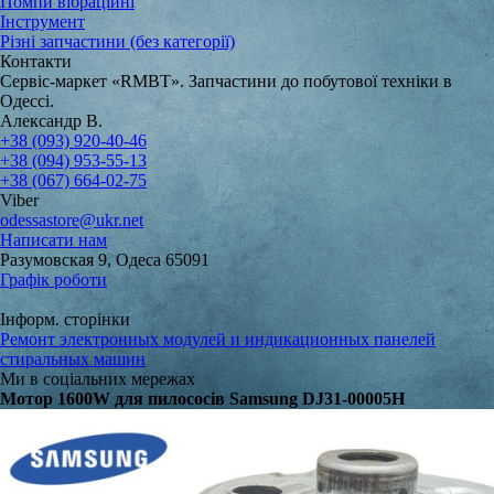
Помпи вібраційні
Інструмент
Різні запчастини (без категорії)
Контакти
Сервіс-маркет «RMBT». Запчастини до побутової техніки в
Одессі.
Александр В.
+38 (093) 920-40-46
+38 (094) 953-55-13
+38 (067) 664-02-75
Viber
odessastore@ukr.net
Написати нам
Разумовская 9, Одеса 65091
Графік роботи
Інформ. сторінки
Ремонт электронных модулей и индикационных панелей
стиральных машин
Ми в соціальних мережах
Мотор 1600W для пилососів Samsung DJ31-00005H