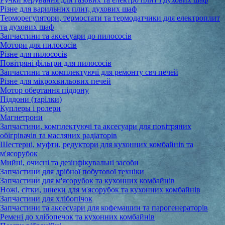
Різне для варильних плит, духових шаф
Терморегулятори, термостати та термодатчики для електроплит
та духових шаф
Запчастини та аксесуари до пилососів
Мотори для пилососів
Різне для пилососів
Повітряні фільтри для пилососів
Запчастини та комплектуючі для ремонту свч печей
Різне для мікрохвильових печей
Мотор обертання піддону
Піддони (тарілки)
Куплеры і ролери
Магнетрони
Запчастини, комплектуючі та аксесуари для повітряних
обігрівачів та масляних радіаторів
Шестерні, муфти, редуктори для кухонних комбайнів та
м'ясорубок
Мийні, очисні та дезінфікувальні засоби
Запчастини для дрібної побутової техніки
Запчастини для м'ясорубок та кухонних комбайнів
Ножі, сітки, шнеки для м'ясорубок та кухонних комбайнів
Запчастини для хлібопічок
Запчастини та аксесуари для кофемашин та парогенераторів
Ремені до хлібопечок та кухонних комбайнів