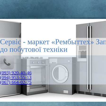
Сервіс - маркет «Рембыттех» За
до побутової техніки
(093) 920-40-46
(094) 953-55-13
(067) 664-02-75