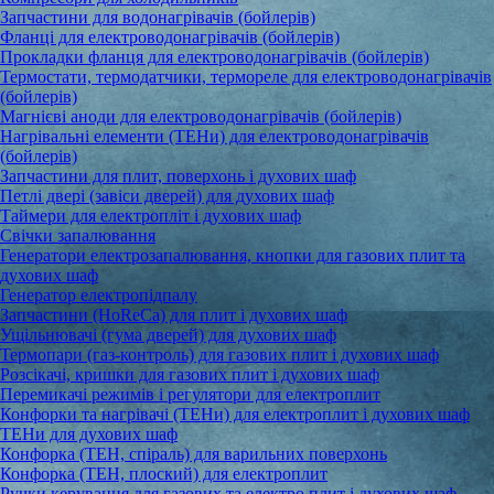
Запчастини для водонагрівачів (бойлерів)
Фланці для електроводонагрівачів (бойлерів)
Прокладки фланця для електроводонагрівачів (бойлерів)
Термостати, термодатчики, термореле для електроводонагрівачів
(бойлерів)
Магнієві аноди для електроводонагрівачів (бойлерів)
Нагрівальні елементи (ТЕНи) для електроводонагрівачів
(бойлерів)
Запчастини для плит, поверхонь і духових шаф
Петлі двері (завіси дверей) для духових шаф
Таймери для електропліт і духових шаф
Свічки запалювання
Генератори електрозапалювання, кнопки для газових плит та
духових шаф
Генератор електропідпалу
Запчастини (HoReCa) для плит і духових шаф
Ущільнювачі (гума дверей) для духових шаф
Термопари (газ-контроль) для газових плит і духових шаф
Розсікачі, кришки для газових плит і духових шаф
Перемикачі режимів і регулятори для електроплит
Конфорки та нагрівачі (ТЕНи) для електроплит і духових шаф
ТЕНи для духових шаф
Конфорка (ТЕН, спіраль) для варильних поверхонь
Конфорка (ТЕН, плоский) для електроплит
Ручки керування для газових та електро плит і духових шаф