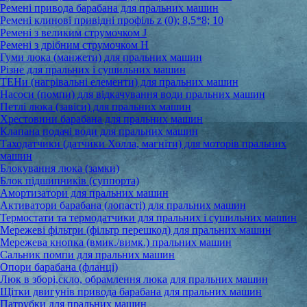
Ремені привода барабана для пральних машин
Ремені клинові привідні профіль z (0); 8,5*8; 10
Ремені з великим струмочком J
Ремені з дрібним струмочком Н
Гуми люка (манжети) для пральних машин
Різне для пральних і сушильних машин
ТЕНи (нагрівальні елементи) для пральних машин
Насоси (помпи) для відкачування води пральних машин
Петлі люка (завіси) для пральних машин
Хрестовини барабана для пральних машин
Клапана подачі води для пральних машин
Таходатчики (датчики Холла, магніти) для моторів пральних
машин
Блокування люка (замки)
Блок підшипників (суппорта)
Амортизатори для пральних машин
Активатори барабана (лопасті) для пральних машин
Термостати та термодатчики для пральних і сушильних машин
Мережеві фільтри (фільтр перешкод) для пральних машин
Мережева кнопка (вмик./вимк.) пральних машин
Сальник помпи для пральних машин
Опори барабана (фланці)
Люк в зборі,скло, обрамлення люка для пральних машин
Щітки двигунів привода барабана для пральних машин
Патрубки для пральних машин