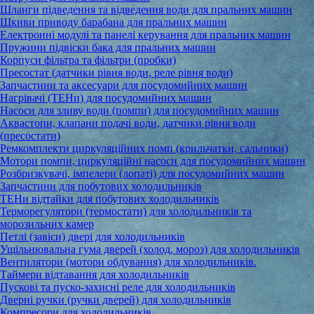
Шланги підведення та відведення води для пральних машин
Шкиви приводу барабана для пральних машин
Електронні модулі та панелі керування для пральних машин
Пружини підвіски бака для пральних машин
Корпуси фільтра та фільтри (пробки)
Пресостат (датчики рівня води, реле рівня води)
Запчастини та аксесуари для посудомийних машин
Нагрівачі (ТЕНи) для посудомийних машин
Насоси для зливу води (помпи) для посудомийних машин
Аквастопи, клапани подачі води, датчики рівня води
(пресостати)
Ремкомплекти циркуляційних помп (крильчатки, сальники)
Мотори помпи, циркуляційні насоси для посудомийних машин
Розбризкувачі, імпелери (лопаті) для посудомийних машин
Запчастини для побутових холодильників
ТЕНи відтайки для побутових холодильників
Терморегулятори (термостати) для холодильників та
морозильних камер
Петлі (завіси) двері для холодильників
Ущільнювальна гума дверей (холод, мороз) для холодильників
Вентилятори (мотори обдування) для холодильників.
Таймери відтавання для холодильників
Пускові та пуско-захисні реле для холодильників
Дверні ручки (ручки дверей) для холодильників
Компресори для холодильників