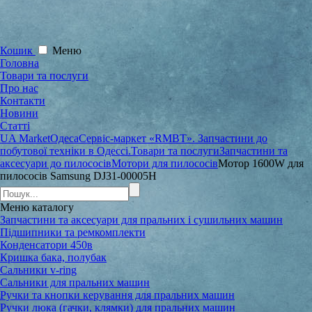
Кошик
Меню
Головна
Товари та послуги
Про нас
Контакти
Новини
Статті
UA Market
Одеса
Сервіс-маркет «RMBT». Запчастини до
побутової техніки в Одессі.
Товари та послуги
Запчастини та
аксесуари до пилососів
Мотори для пилососів
Мотор 1600W для
пилососів Samsung DJ31-00005H
Меню
каталогу
Запчастини та аксесуари для пральних і сушильних машин
Підшипники та ремкомплекти
Конденсатори 450в
Кришка бака, полубак
Сальники v-ring
Сальники для пральних машин
Ручки та кнопки керування для пральних машин
Ручки люка (гачки, клямки) для пральних машин