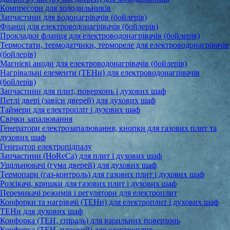
Компресори для холодильників
Запчастини для водонагрівачів (бойлерів)
Фланці для електроводонагрівачів (бойлерів)
Прокладки фланця для електроводонагрівачів (бойлерів)
Термостати, термодатчики, термореле для електроводонагрівачів
(бойлерів)
Магнієві аноди для електроводонагрівачів (бойлерів)
Нагрівальні елементи (ТЕНи) для електроводонагрівачів
(бойлерів)
Запчастини для плит, поверхонь і духових шаф
Петлі двері (завіси дверей) для духових шаф
Таймери для електропліт і духових шаф
Свічки запалювання
Генератори електрозапалювання, кнопки для газових плит та
духових шаф
Генератор електропідпалу
Запчастини (HoReCa) для плит і духових шаф
Ущільнювачі (гума дверей) для духових шаф
Термопари (газ-контроль) для газових плит і духових шаф
Розсікачі, кришки для газових плит і духових шаф
Перемикачі режимів і регулятори для електроплит
Конфорки та нагрівачі (ТЕНи) для електроплит і духових шаф
ТЕНи для духових шаф
Конфорка (ТЕН, спіраль) для варильних поверхонь
Конфорка (ТЕН, плоский) для електроплит