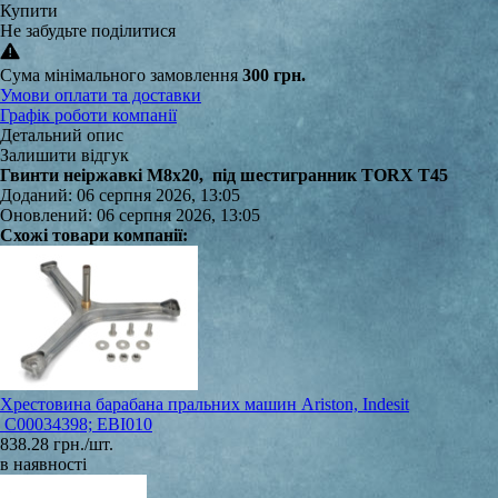
Купити
Не забудьте поділитися
Сума мінімального замовлення
300 грн.
Умови оплати та доставки
Графік роботи компанії
Детальний опис
Залишити відгук
Гвинти неіржавкі M8x20, під шестигранник TORX T45
Доданий: 06 серпня 2026, 13:05
Оновлений: 06 серпня 2026, 13:05
Схожі товари компанії:
Хрестовина барабана пральних машин Ariston, Indesit
C00034398; EBI010
838.28 грн./шт.
в наявності