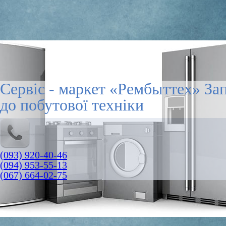
Сервіс - маркет «Рембыттех» За
до побутової техніки
(093) 920-40-46
(094) 953-55-13
(067) 664-02-75