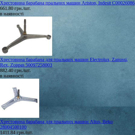
Хрестовина барабана пральних машин Ariston, Indesit C00026086
661.80 грн./шт.
в наявності
Хрестовина барабана для пральних машин Electrolux, Zanussi,
Rex, Zoppas 50097258003
882.40 грн./шт.
в наявності
Хрестовина барабана для пральних машин Altus, Beko
28004500100
1411.84 грн./шт.