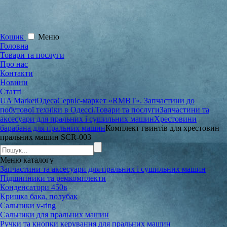
Кошик
Меню
Головна
Товари та послуги
Про нас
Контакти
Новини
Статті
UA Market
Одеса
Сервіс-маркет «RMBT». Запчастини до
побутової техніки в Одессі.
Товари та послуги
Запчастини та
аксесуари для пральних і сушильних машин
Хрестовини
барабана для пральних машин
Комплект гвинтів для хрестовин
пральних машин SCR-003
Меню
каталогу
Запчастини та аксесуари для пральних і сушильних машин
Підшипники та ремкомплекти
Конденсатори 450в
Кришка бака, полубак
Сальники v-ring
Сальники для пральних машин
Ручки та кнопки керування для пральних машин