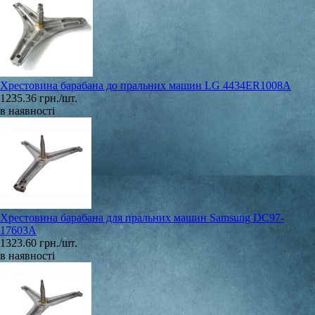
Хрестовина барабана до пральних машин LG 4434ER1008A
1235.36 грн./шт.
в наявності
Хрестовина барабана для пральних машин Samsung DC97-
17603A
1323.60 грн./шт.
в наявності