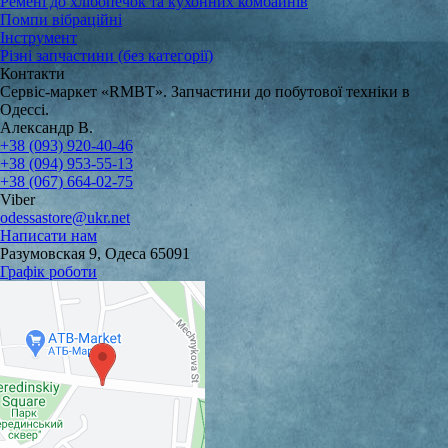
Ремені до хлібопечок та кухонних комбайнів
Помпи вібраційні
Інструмент
Різні запчастини (без категорії)
Контакти
Сервіс-маркет «RMBT». Запчастини до побутової техніки в
Одессі.
Александр В.
+38 (093) 920-40-46
+38 (094) 953-55-13
+38 (067) 664-02-75
Viber
odessastore@ukr.net
Написати нам
Разумовская 9, Одеса 65091
Графік роботи