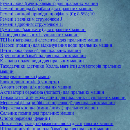
Ручки люка (гачки, клямки) для пральних машин
Ремені привода барабана для пральних машин
Ремені клинові привідні профіль z (0); 8,5*8; 10
Ремені з великим струмочком J
Ремені з дрібним струмочком Н
Гуми люка (манжети) для пральних машин
Різне для пральних і сушильних машин
ТЕНи (нагрівальні елементи) для пральних машин
Насоси (помпи) для відкачування води пральних машин
Петлі люка (завіси) для пральних машин
Хрестовини барабана для пральних машин
Клапана подачі води для пральних машин
Таходатчики (датчики Холла, магніти) для моторів пральних
машин
Блокування люка (замки)
Блок підшипників (суппорта)
Амортизатори для пральних машин
Активатори барабана (лопасті) для пральних машин
Термостати та термодатчики для пральних і сушильних машин
Мережеві фільтри (фільтр перешкод) для пральних машин
Мережева кнопка (вмик./вимк.) пральних машин
Сальник помпи для пральних машин
Опори барабана (фланці)
Люк в зборі,скло, обрамлення люка для пральних машин
Щітки двигунів привода барабана для пральних машин