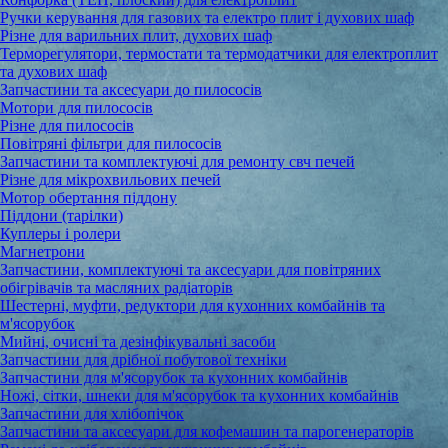
Ручки керування для газових та електро плит і духових шаф
Різне для варильних плит, духових шаф
Терморегулятори, термостати та термодатчики для електроплит
та духових шаф
Запчастини та аксесуари до пилососів
Мотори для пилососів
Різне для пилососів
Повітряні фільтри для пилососів
Запчастини та комплектуючі для ремонту свч печей
Різне для мікрохвильових печей
Мотор обертання піддону
Піддони (тарілки)
Куплеры і ролери
Магнетрони
Запчастини, комплектуючі та аксесуари для повітряних
обігрівачів та масляних радіаторів
Шестерні, муфти, редуктори для кухонних комбайнів та
м'ясорубок
Мийні, очисні та дезінфікувальні засоби
Запчастини для дрібної побутової техніки
Запчастини для м'ясорубок та кухонних комбайнів
Ножі, сітки, шнеки для м'ясорубок та кухонних комбайнів
Запчастини для хлібопічок
Запчастини та аксесуари для кофемашин та парогенераторів