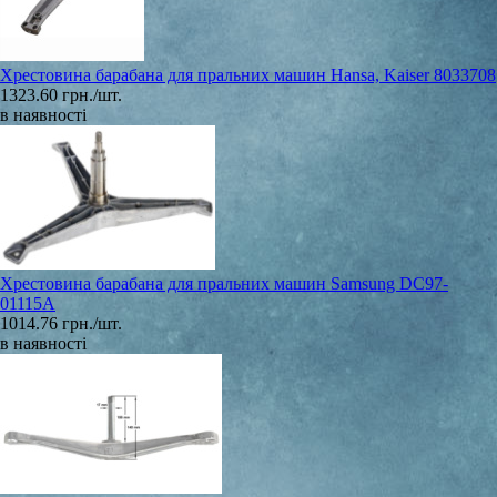
Хрестовина барабана для пральних машин Hansa, Kaiser 8033708
1323.60 грн./шт.
в наявності
Хрестовина барабана для пральних машин Samsung DC97-
01115A
1014.76 грн./шт.
в наявності