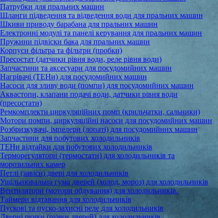
Патрубки для пральних машин
Шланги підведення та відведення води для пральних машин
Шкиви приводу барабана для пральних машин
Електронні модулі та панелі керування для пральних машин
Пружини підвіски бака для пральних машин
Корпуси фільтра та фільтри (пробки)
Пресостат (датчики рівня води, реле рівня води)
Запчастини та аксесуари для посудомийних машин
Нагрівачі (ТЕНи) для посудомийних машин
Насоси для зливу води (помпи) для посудомийних машин
Аквастопи, клапани подачі води, датчики рівня води
(пресостати)
Ремкомплекти циркуляційних помп (крильчатки, сальники)
Мотори помпи, циркуляційні насоси для посудомийних машин
Розбризкувачі, імпелери (лопаті) для посудомийних машин
Запчастини для побутових холодильників
ТЕНи відтайки для побутових холодильників
Терморегулятори (термостати) для холодильників та
морозильних камер
Петлі (завіси) двері для холодильників
Ущільнювальна гума дверей (холод, мороз) для холодильників
Вентилятори (мотори обдування) для холодильників.
Таймери відтавання для холодильників
Пускові та пуско-захисні реле для холодильників
Дверні ручки (ручки дверей) для холодильників