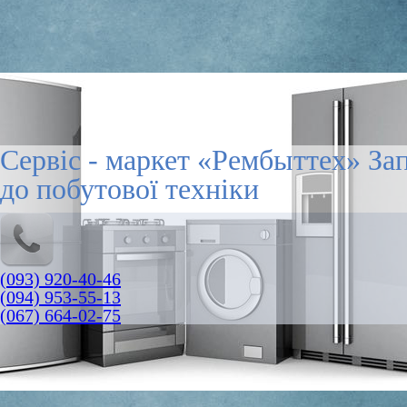
Сервіс - маркет «Рембыттех» За
до побутової техніки
(093) 920-40-46
(094) 953-55-13
(067) 664-02-75