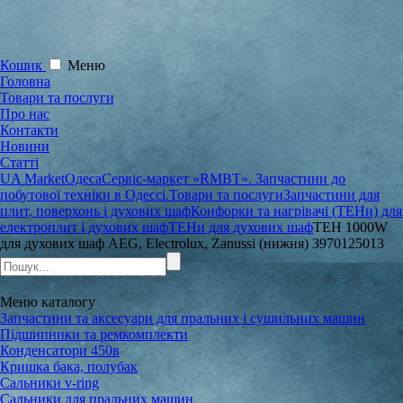
Кошик
Меню
Головна
Товари та послуги
Про нас
Контакти
Новини
Статті
UA Market
Одеса
Сервіс-маркет «RMBT». Запчастини до
побутової техніки в Одессі.
Товари та послуги
Запчастини для
плит, поверхонь і духових шаф
Конфорки та нагрівачі (ТЕНи) для
електроплит і духових шаф
ТЕНи для духових шаф
ТЕН 1000W
для духових шаф AEG, Electrolux, Zanussi (нижня) 3970125013
Меню
каталогу
Запчастини та аксесуари для пральних і сушильних машин
Підшипники та ремкомплекти
Конденсатори 450в
Кришка бака, полубак
Сальники v-ring
Сальники для пральних машин