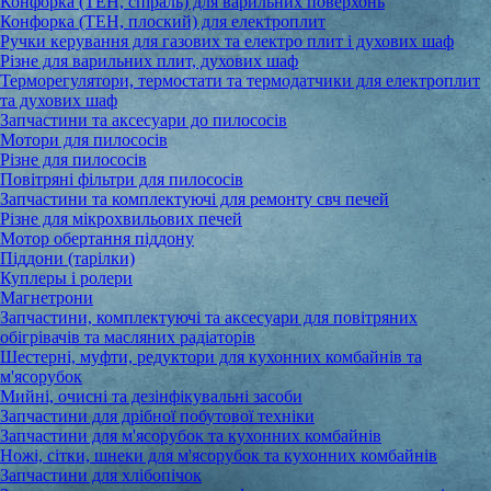
Конфорка (ТЕН, спіраль) для варильних поверхонь
Конфорка (ТЕН, плоский) для електроплит
Ручки керування для газових та електро плит і духових шаф
Різне для варильних плит, духових шаф
Терморегулятори, термостати та термодатчики для електроплит
та духових шаф
Запчастини та аксесуари до пилососів
Мотори для пилососів
Різне для пилососів
Повітряні фільтри для пилососів
Запчастини та комплектуючі для ремонту свч печей
Різне для мікрохвильових печей
Мотор обертання піддону
Піддони (тарілки)
Куплеры і ролери
Магнетрони
Запчастини, комплектуючі та аксесуари для повітряних
обігрівачів та масляних радіаторів
Шестерні, муфти, редуктори для кухонних комбайнів та
м'ясорубок
Мийні, очисні та дезінфікувальні засоби
Запчастини для дрібної побутової техніки
Запчастини для м'ясорубок та кухонних комбайнів
Ножі, сітки, шнеки для м'ясорубок та кухонних комбайнів
Запчастини для хлібопічок