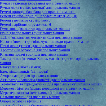
Ручки та кнопки керування для пральних машин
Ручки люка (гачки, клямки) для пральних машин
Ремені привода барабана для пральних машин
Ремені клинові привідні профіль z (0); 8,5*8; 10
Ремені з великим струмочком J
Ремені з дрібним струмочком Н
Гуми люка (манжети) для пральних машин
Різне для пральних і сушильних машин
ТЕНи (нагрівальні елементи) для пральних машин
Насоси (помпи) для відкачування води пральних машин
Петлі люка (завіси) для пральних машин
Хрестовини барабана для пральних машин
Клапана подачі води для пральних машин
Таходатчики (датчики Холла, магніти) для моторів пральних
машин
Блокування люка (замки)
Блок підшипників (суппорта)
Амортизатори для пральних машин
Активатори барабана (лопасті) для пральних машин
Термостати та термодатчики для пральних і сушильних машин
Мережеві фільтри (фільтр перешкод) для пральних машин
Мережева кнопка (вмик./вимк.) пральних машин
Сальник помпи для пральних машин
Опори барабана (фланці)
Люк в зборі,скло, обрамлення люка для пральних машин