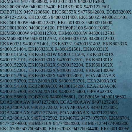
EKM6701 94774088800, EKC601503X 94000216300, EKC603505W 94000215400, EOB33200X 94971272501, EOB3711X 94971208600, EKC60353X 94776042000, EOB33200X 94971272506, EKC60055 94000211400, EKC60055 94000211401, EKC601300W 94000212803, EKC601300X 94000216000, EKC601300X 94000216100, FEH60P2100 94300110802, EKM600300W 94300112700, EKM600301W 94300112701, EKM600301W 94300112702, EKM600301W 94300112703, EKK60331 94300151401, EKK60331 94300151402, EKK60331X 94300151404, EKK60331X 94300151501, EKK60331X 94300151503, EKK601301W 94300151504, EKK601301X 94300152101, EKK601301X 94300152201, EKK601301X 94300152203, EKK601302X 94300152204, EKK601302X 94300152301, EKK601302X 94300152303, EKK601300W 94300152304, EKK603302X 94300153001, EOA2402AAX 94300153700, EZA2400AOX 94300153701, EZA2400AOX 94300154100, EZB2400AOX 94300154200, EZA2420AOK 94300155300, EZA2420AOK 94300155400, OPEB4230X 94300156600, EOB301X 94300156601, EOB301W 94300156602, EOA2400AAW 94971272400, EOA2400AAW 94971272401, EOA2400AAK 94971272402, EOA2400AAX 94971272403, EOA2400AAX 94971272405, EOA2400AAX 94971272500, EOA2400AAX 94971272502, EKM6702 94774079700, EKM6704 94774079900, EKM6716X 94774082000, EKM6712 94774082800, EKC6706 94776034300, EKC6706X 94776034400, EKC601300W 94000212700, EKC601300X 94000212800, EKK60331 94300151400, EKK60331X 94300151500, EKK6003 94300151800, EKK60330 94300151900, EKK601301W 94300152100, EKK601301X 94300152200, EKK601302X 94300152300, EKK601300W 94300153000, EKM6710 94774078900, EKM6710X 94774079000, EKM6730X 94774079300, EKM6713 94774083500, EKM6713X 94774083600, EKM6702 94774089200, EKM6702 94774089201, EKM6704 94774089400, EKM6710 94774091700, EKM6710X 94774091800, EKM6730X 94774092100, EKM6716X 94774093900, EKM6712 94774094700, EKK60331 94774095800, EKK60331X 94774095900, EKK601301W 94774097000, EKK601301X 94774097100, EKK601302X 94774097400, EKK603302X 94774097700, EKK601300W 94774098500, EKK6003 94774098800, EKK60330 94774099000, EKC6706 94776040800, EKC6706X 94776040900, EKC601300W 94776042900, EKC601300X 94776043000, EOB3738X 94971185000, EOB3738X 94971226000, EOB33200X 94971251300, EOB31003X 94971251400, EKD607702W 94000231800, EKD607752X 94000231900, EOC6800X 94971191400, EOC6800X 94971191401, EOC6695X 94971193100, EOC6695X 94971226100, EOC6695X 94971226101, ESOPMSS 94971228200, ESOPMSS 94971228201, EKM607703W 94300131902, ESOPMSS 94971172001, EOC6695X 94971184200, EOC6695X 94971184201, EOC6800X 94971185500, ESOPMSS 94971193300, EKM6701X 94780504200, EKC6780X 94782500600, EKC607700W 94000230202, EKD607702X 94000231700, EKD607752W 94000232000, EKD607753X 94000232100, EKD607753W 94000232200, EKC607702W 94000232700, EKM607701W 94300130402, EKM607701W 94300130403, EKM606700W 94300130502, EKM606700W 94300130503, EKM607703W 94300131900, EKM607703W 94300131901, EKM70571X 94316901800, EOC69611X 94971294200, EOC69611X 94971294201, EOC69612X 94971294300, EOC69612X 94971294301, EOC66700X 94971303700, EOC55110X 94971304200, EKC60001W 94000201501, FHH6885GK 94000212203, EKC601300W 94000212703, EKD600500W 94000214205, EKD603500W 94000214405, EKC60005W 94000216701, EKC60007W 94000216901, EKD60005W 94000217101, EKD60008W 94000217201, EKD60008X 94000217301, EKC605302S 94000221900, EKC60007X 94000222800, EKE6005 94000250402, EKM60032 94300110503, EKM603501W 94300111804, EKM603501W 94300111805, EKM603501W 94300111806, EKM603501X 94300111904, EKM603501X 94300111905, EKM603501X 94300111906, EKK6005 94300151604, EKK6005 94300151605, EKK6005 94300151606, EKK603506X 94300155702, EKK603506X 94300155704, EKK603507X 94300156801, EKK603507X 94300156802, EKK603507X 94300156803, EKE511503W 94300400000, EKE511503W 94300400001, EKC513516W 94300400400, EKC513516W 94300400401, EKC513516W 94300400402, EKC513516X 94300400500, EKC513516X 94300400501, EKC513516X 94300400502, EKC513517W 94300400600, EKC513517W 94300400601, EKC513517W 94300400602, EKC513517X 94300400700, EKC513517X 94300400701, EKC513517X 94300400702, EKD513503X 94300400800, EKD513503X 94300400801, EKD513503X 94300400803, EKD513503X 94300400804, EKK511510W 94300404900, EKK511510W 94300404901, EKK511510W 94300404902, EKK511510X 94300405000, EKK511510X 94300405001, EKK511510X 94300405002, EKK513519W 94300405100, EKK513519W 94300405101, EKK513519W 94300405102, EKK513519W 94300405103, EKK513519X 94300405200, EKK513519X 94300405202, EKK513519X 94300405203, EKK513520X 94300405300, EKK513520X 94300405302, EKK513520X 94300405303, EKD514501W 94300406100, EKD514501W 94300406101, EKD514501W 94300406102, EKD514501W 94300406103, EKD514501W 94300406104, EKD514501W 94300406105, EKD514501X 94300406200, EKD514501X 94300406201, EKD514501X 94300406202, EKD514501X 94300406203, EKD514501X 94300406204, EKD514501X 94300406205, EKC510101W 94300406300, EKC510101W 94300406301, EKC510101W 94300406400, EKC510101W 94300406401, EKC510101X 94300406600, EKC510101X 94300406601, EKC512501W 94300406700, EKC512501W 94300406701, EKC514501W 94300406800, EKC514501W 94300406801, EKC514501W 94300406802, EKC514501W 94300406803, EKC514501W 94300406900, EKC514501W 94300406901, EKC514501W 94300406902, EKC514501X 94300407000, EKC514501X 94300407001, EKC514501X 94300407002, EKC514501X 94300407003, EKE510105W 94300407100, EKE510105W 94300407101, EKE510106W 94300407300, EKE510106W 94300407301, EKE510504W 94300407400, EKE510504W 94300407401, RTK505 94300408800, EKC510504W 94300409700, EKC510504W 94300409701, EKC513519X 94300409800, EKC513519X 94300409801, EKC513519X 94300409802, EKK511510W 94300410700, EKK511510W 94300410701, EKK511510W 94300410702, EKK511510W 94300410800, EKK511510W 94300410801, EKK511510W 94300410802, EKK511510W 94300410900, EKK511510W 94300410901, EKK511510W 94300410902, EKK511510X 94300411000, EKK511510X 94300411001, EKK511510X 94300411002, EKK511510X 94300411100, EKK511510X 94300411101, EKK511510X 94300411102, EKK511510X 94300411200, EKK511510X 94300411201, EKK511510X 94300411202, EKK513519W 94300411300, EKK513519W 94300411301, EKK513519W 94300411302, EKK513519W 94300411303, EKK513519W 94300411400, EKK513519W 94300411401, EKK513519W 94300411402, EKK513519W 94300411403, EKK513519X 94300411500, EKK513519X 94300411502, EKK513519X 94300411503, EKK513519X 94300411600, EKK513519X 94300411601, EKK513519X 94300411602, EKK513519X 94300411603, EKK513519X 94300411700, EKK513519X 94300411702, EKK513519X 94300411703, EKK513519X 94300411704, EKK513520X 94300411800, EKK513520X 94300411802, EKK513520X 94300411803, EKC513517K 94300417700, EKC513517K 94300417701, EKC513517K 94300417702, EKD510500W 94300417900, EKD510500W 94300417902, EKK513520X 94300419400, EKK513520X 94300419401, EKK513520X 94300419402, EKK513520X 94300419403, EKC513515X 94300421900, EKC54500OW 94300423600, EKC54502OW 94300424000, EKC54502OW 94300424001, EKC54502OK 94300424100, EKC54502OK 94300424101, EKC54502OX 94300424200, EKC54502OX 94300424201, EKI54500OX 94300424300, EKI54500OX 94300424301, EKK54500OX 94300426600, EKK54501OX 94300427000, EOB53010W 94971264403, EOB33200X 94971272504, EOB53003X 94971272702, EOB53003X 94971272704, EOB33031X 94971284802, EOB68713X 94971286603, EOB50000X 94971286802, EOB53010X 94971286902, EOB53011X 94971287004, EOB66714X 94971287403, EOB53102X 94971293003, OE6MX 94971300302, OE6SX 94971300402, EOB53004X 94971306100, EOB53103X 94971306200, EON21000X 94972207503, EON21000X 94972207505, EON33000X 94972207602, EON30620W 94972216501, EON30620B 94972216601, EON30620X 94972216701, EOB1711X 94971208400, EOB3709XN 94971208900, EOB3730X 94971213900, EOB3740X 94971214000, EOB31002X 94971259400, EOB31002SA 94971259500, EOB31002CW 94971259600, EOB31002X 94971272600, EOB31002X 94971272601, EOB31002X 94971272603, EOB31004X 94971292901, EOB31004X 94971292903, EOB31002SA 94971295600, EOB31002SA 94971295601, EOB31002CW 94971295700, EOB31002CW 94971295701, EOB31002K 94971304300, EOB3710X 94971151500, EOB3711W 94971167100, EOB3711X 94971167200, EOB3730X 94971169500, EKC511502W 94300400200, EKC511502W 94300400201, EKK510514W 94300404500, EKK511509W 94300404700, EKK511509W 94300404701, EKK511509W 94300404702, EKK511509X 94300404800, EKK511509X 94300404801, EKK511509X 94300404802, EKM511500W 94300405400, EKM511500W 94300405402, EKM511500X 94300405500, EKM511500X 94300405502, EKM511501W 94300405700, EKM511501W 94300405702, EKM511501X 94300405800, EKM511501X 94300405802, EKK511509W 94300409900, EKK511509W 94300409902, EKK511509W 94300410200, EKK511509W 94300410300, EKK511509W 94300410301, EKK511509W 94300410302, EKK511509W 94300410400, EKK511509W 94300410401, EKK511509W 94300410402, EKK511509X 94300410500, EKK511509X 94300410600, EKK511509X 94300410601, EKK511509X 94300410602, EKK511509X 94300412000, EKK511509X 94300412002, EKC51300OW 94300423400, EKC51300OW 94300423401, EKK51300OW 94300424400, EKK51300OW 94300424401, EKK51300OW 94300424402, EKK51300OW 94300424500, EKK51300OW 94300424501, EKK51300OW 94300424502, EKK51300OW 94300424503, EKK51300OW 94300424700, EKK51300OW 94300424701, EKK51300OW 94300424702, EKK51300OX 94300424900, EKK51300OX 94300425100, EKK51300OX 94300425200, EKK51300OX 94300425201, EKK51300OX 94300425202, EKM51301OX 94300427200, EKS51300OW 94300429500, EKS51300OW 94300429501, EKC52300OW 94300437200, EKC52300OW 94300437201, EKK51300OX 94300439000, EKK51300OX 94300439001, EKK51300OX 94300439100, EKK51300OX 94300439101, EKM51301OX 94300440400, EKM51301OX 94300440401, EKC951300W 94300450800, EKC952300W 94300452500, EKK951300W 94300452900, EKK951300W 94300452901, EKK951300X 94300453000, EKK951300X 94300453001, EKC951301W 94300457900, EKC952301W 94300458000, EKK951301W 94300459200, EKK951301X 94300459300, EKK951301X 94300459301, EKC51350OW 94300467700, EKK51350OW 94300469500, EKK51350OW 94300469600, EKK51350OX 94300469700, EKK51350OX 94300469800, EKM51351OX 94300471800, EKC954301W 94300472900, EKC954301X 94300473000, EKK51351OW 94300473700, EOB1711X 94971167000, EOB3709XN 94971174400, EOB3740X 94971176600, EKM6740 94774078001, EKM6745X 94774078101, EKM6701 94774078300, EKM6700 94774078600, EKM6715 94774079100, EKM6715X 94774079200, EKM6703 947740