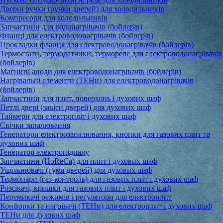
Дверні ручки (ручки дверей) для холодильників
Компресори для холодильників
Запчастини для водонагрівачів (бойлерів)
Фланці для електроводонагрівачів (бойлерів)
Прокладки фланця для електроводонагрівачів (бойлерів)
Термостати, термодатчики, термореле для електроводонагрівачів
(бойлерів)
Магнієві аноди для електроводонагрівачів (бойлерів)
Нагрівальні елементи (ТЕНи) для електроводонагрівачів
(бойлерів)
Запчастини для плит, поверхонь і духових шаф
Петлі двері (завіси дверей) для духових шаф
Таймери для електропліт і духових шаф
Свічки запалювання
Генератори електрозапалювання, кнопки для газових плит та
духових шаф
Генератор електропідпалу
Запчастини (HoReCa) для плит і духових шаф
Ущільнювачі (гума дверей) для духових шаф
Термопари (газ-контроль) для газових плит і духових шаф
Розсікачі, кришки для газових плит і духових шаф
Перемикачі режимів і регулятори для електроплит
Конфорки та нагрівачі (ТЕНи) для електроплит і духових шаф
ТЕНи для духових шаф