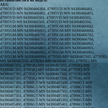
Встановлюється на моделі:
AEG
47995VD-MN 94300466304, 47995VD-WN 94300466401, 47995VD-WN 94300466402, 47995VD-WN 94300466403, 47095VD-W8 94300466501, 47095VD-W8 94300466502, 47095VD-W8 94300466503, 47095VD-W8 94300466504, 47395GM-MN 94300466601, 47395GM-MN 94300466602, 47395GM-MN 94300466603, 47395GM-MN 94300466604, 47395GM-MN 94300466701, 47395GM-MN 94300466702, 47395GM-MN 94300466703, 47395GM-MN 94300466704, 47395GM-MN 94300466801, 47395GM-MN 94300466802, 47395GM-MN 94300466803, 47395GM-WN 94300466901, 47395GM-WN 94300466902, 47395GM-WN 94300466903, 47395GM-WN 94300466904, 47795IQ-MN 94300467101, 47795IQ-MN 94300467102, 47795IQ-MN 94300467103, 47995IQ-MN 94300467201, 47995IQ-MN 94300467202, 47995IQ-MN 94300467203, 47995IQ-MN 94300467204, 47795IQ-WN 94300467301, 47795IQ-WN 94300467302, 47795IQ-WN 94300467303, 47795IQ-WN 94300467304, 47795IQ-WN 94300467305, 47696GT-WN 94300467400, 47696GT-WN 94300467401, 47696GT-WN 94300467402, 47696GT-MN 94300467501, 47696GT-MN 94300467502, 47696GT-MN 94300467503, 47896GT-WN 94300485300, 47896GT-WN 94300485301, 47896GT-WN 94300485302, 47896GT-MN 94300485400, 47896GT-MN 94300485401, 47896GT-MN 94300485402, 47395GM-WN 94300487500, 47395GM-WN 94300487501, 47395GM-WN 94300487502, 47395GM-WN 94300487503, 41806GT-WN 94300488100, 41806GT-WN 94300488101, 41806GT-WN 94300488102, 41906GT-WN 94300488200, 41906GT-WN 94300488202, 40095VD-WN 94300491500, 47686GT-WN 94300491900, 47686GT-WN 94300491901, 47686GT-WN 94300491902, 47886GT-WN 94300492000, 47886GT-WN 94300492001, 47886GT-WN 94300492002, 47886GT-WN 94300492003, 47686GT-MN 94300492100, 47686GT-MN 94300492101, 47686GT-MN 94300492102, 47886GT-MN 94300492200, 47886GT-MN 94300492201, 47886GT-MN 94300492202, 47886GT-MN 94300492203, 41886GT-WN 94300492300, 41886GT-WN 94300492301, 41886GT-WN 94300492302, 41886GT-WN 94300492303, 41986GT-WN 94300492400, 41986GT-WN 94300492401, 41986GT-WN 94300492402, CIB56400BX 94300498600, CIB56400BX 94300498601, CCB56400BX 94300498700, CCB56400BX 94300498701, CCB56400BW 94300498800, CCB56400BW 94300498801, CCB56401BX 94300498900, CCB56401BX 94300498901, CCB56401BW 94300499000, CCB56000BW 94300499100, CKB56400BX 94300499200, CKB56400BX 94300499201, CKB56400BX 94300499300, CKB56400BW 94300499400, CKB56400BW 94300499401, CKB56400BW 94300499402, CKB56400BW 94300499500, CIR56400BX 94300502300, CIR56400BX 94300502301, CCM56400BX 94300502400, CCM56400BX 94300502401, CCM56400BW 94300502500, CCM56400BW 94300502501, CCB54000BW 94300505300, CCB54000BW 94300505301, CCB54600BW 94300505400, CCB54600BW 94300505401, CCB54600BX 94300505500, CIB54000BW 94300505600, CIB54000BW 94300505601, CIB54000BX 94300505700, CIB54600BW 94300505800, CIB54600BW 94300505801, CIB56400BW 94300507000, CCM66400BX 94300509700, CIM66400BX 94300509800, CKR56400BX 94300510400, CKR56400BW 94300510500, 20045VA-WN 94300413301, 20045FA-WN 94300413901, 40045FA-WN 94300414001, 47345GM-WN 94300417301, 47345GM-MN 94300417601, 47745IQ-WN 94300431900, 47745IQ-WN 94300432000, 47745IQ-MN 94300432100, 47745IQ-MN 94300432101, 47745IQ-MN 94300432102, 47745IQ-MN 94300432103, 40045VA-WN 94300432200, 40045VA-WN 94300432201, 40045VD-WN 94300432300, 40045VD-WN 94300432301, 40045VD-WN 94300432400, 40045VD-WN 94300432401, 40045VD-MN 94300432500, 47035VD-WN 94300432600, 47035VD-WN 94300432601, 47035VD-WN 94300432602, 47035VD-WN 94300432603, 47005VC-WN 94300432700, 47005VC-WN 94300432701, 47005VC-WN 94300432702, 47005VC-MN 94300432800, 47005VC-MN 94300432801, 47005VC-MN 94300432802, 47035VD-MN 94300432900, 47035VD-MN 94300432901, 47035VD-MN 94300432902, 47035VD-MN 94300432903, 47345GM-WN 94300433000, 47345GM-WN 94300433001, 47345GM-WN 94300433002, 47345GM-WN 94300433100, 47345GM-WN 94300433101, 47345GM-MN 94300433300, 47345GM-MN 94300433400, 47345GM-MN 94300433500, 47335GM-WN 94300433700, 47335GM-WN 94300433701, 47335GM-WN 94300433702, 47335GM-WN 94300433704, 47335GM-MN 94300433800, 47335GM-MN 94300433801, 47335GM-MN 94300433802, 47335GM-MN 94300433804, 47635GM-MN 94300435600, 47635GM-MN 94300435601, 47635GM-MN 94300435602, 47635GM-WN 94300435700, 47635GM-WN 94300435702, 47645GM-MN 94300435800, 47645GM-MN 94300435801, 47645GM-MN 94300435802, 47645GM-MN 94300435803, 47645GM-WN 94300435900, 47645GM-WN 94300435901, 47645GM-WN 94300435902, 47645GM-WN 94300435903, 47755IQ-WN 94300436000, 47755IQ-WN 94300436001, 47755IQ-WN 94300436002, 47755IQ-MN 94300436100, 47755IQ-MN 94300436101, 47755IQ-MN 94300436102, 47055VD-WN 94300436200, 47055VD-WN 94300436201, 47055VD-WN 94300436202, 47055VD-MN 94300436300, 47055VD-MN 94300436301, 47055VD-MN 94300436302, 47055VD-MN 94300436303, 47755IQ-WN 94300436400, 47755IQ-WN 94300436401, 47755IQ-WN 94300436402, 4703RVD-MN 94300436700, 4703RVD-MN 94300436701, 4703RVD-MN 94300436702, 4703RVD-MN 94300436703, 4703RVD-MN 94300436704, 4703RVD-MN 94300436705, 4703RVD-WN 94300436800, 4703RVD-WN 94300436801, 4703RVD-WN 94300436802, 4703RVD-WN 94300436803, 40045VD-MN 94300441500, 40045VD-MN 94300441501, 47005VC-MN 94300441600, 47005VC-MN 94300441601, 47035VD-MN 94300441800, 47035VD-MN 94300441801, 47345GM-MN 94300442000, 47345GM-MN 94300442001, 47345GM-MN 94300442002, 47345GM-MN 94300442100, 47345GM-MN 94300442101, 47345GM-MN 94300442102, 47345GM-MN 94300442200, 47345GM-MN 94300442201, 47345GM-MN 94300442202, 47055VD-W8 94300444900, 47646GT-WN 94300453900, 47646GT-MN 94300454000, 47005V9-MN 94300461200, 47005V9-WN 94300461300, 4703RV9-MN 94300461500, 4713RV9-WN 94300461700, 47055V9-MN 94300461800, 47055V9-WN 94300461900, 47635G9-MN 94300462200, 47635G9-WN 94300462300, 47645G9-MN 94300462400, 47645G9-MN 94300462500, 47755I9-MN 94300462700, 40095VD-WN 94300462800, 47795IQ-WN 94300462900, 20095FA-WN 94300465300, 20095VA-WN 94300465400, 40095FA-WN 94300465500, 40095VA-WN 94300465600, 40095VD-MN 94300465700, 40095VD-WN 94300465800, 47095VD-MN 94300466100, 47095VD-WN 94300466200, 47995VD-MN 94300466300, 47995VD-WN 94300466400, 47095VD-W8 94300466500, 41806GT-WN 94300488102, 41906GT-WN 94300488200, 41906GT-WN 94300488202, 40095VD-WN 94300491500, 47686GT-WN 94300491900, 47686GT-WN 94300491901, 47686GT-WN 94300491902, 47886GT-WN 94300492000, 47886GT-WN 94300492001, 47886GT-WN 94300492002, 47886GT-WN 94300492003, 47686GT-MN 94300492100, 47686GT-MN 94300492101, 47686GT-MN 94300492102, 47886GT-MN 94300492200, 47886GT-MN 94300492201, 47886GT-MN 94300492202, 47886GT-MN 94300492203, 41886GT-WN 94300492300, 41886GT-WN 94300492301, 41886GT-WN 94300492302, 41886GT-WN 94300492303, 41986GT-WN 94300492400, 41986GT-WN 94300492401, 41986GT-WN 94300492402, CIB56400BX 94300498600, CIB56400BX 94300498601, CCB56400BX 94300498700, CCB56400BX 94300498701, CCB56400BW 94300498800, CCB56400BW 94300498801, CCB56401BX 94300498900, CCB56401BX 94300498901, CCB56401BW 94300499000, CCB56000BW 94300499100, CKB56400BX 94300499200, CKB56400BX 94300499201, CKB56400BX 94300499300, CKB56400BW 94300499400, CKB56400BW 94300499401, CKB56400BW 94300499402, CKB56400BW 94300499500, CIR56400BX 94300502300, CIR56400BX 94300502301, CCM56400BX 94300502400, CCM56400BX 94300502401, CCM56400BW 94300502500, CCM56400BW 94300502501, CCB54000BW 94300505300, CCB54000BW 94300505301, CCB54600BW 94300505400, CCB54600BW 94300505401, CCB54600BX 94300505500, CIB54000BW 94300505600, CIB54000BW 94300505601, CIB54000BX 94300505700, CIB54600BW 94300505800, CIB54600BW 94300505801, CIB56400BW 94300507000, CCM66400BX 94300509700, CIM66400BX 94300509800, CKR56400BX 94300510400, CKR56400BW 94300510500, 20045VA-WN 94300413301, 20045FA-WN 94300413901, 40045FA-WN 94300414001, 47345GM-WN 94300417301, 47345GM-MN 94300417601, 47745IQ-WN 94300431900, 47745IQ-WN 94300432000, 47745IQ-MN 94300432100, 47745IQ-MN 94300432101, 47745IQ-MN 94300432102, 47745IQ-MN 94300432103, 40045VA-WN 94300432200, 40045VA-WN 94300432201, 40045VD-WN 94300432300, 40045VD-WN 94300432301, 40045VD-WN 94300432400, 40045VD-WN 94300432401, 40045VD-MN 94300432500, 47035VD-WN 94300432600, 47035VD-WN 94300432601, 47035VD-WN 94300432602, 47035VD-WN 94300432603, 47005VC-WN 94300432700, 47005VC-WN 94300432701, 47005VC-WN 94300432702, 47005VC-MN 94300432800, 47005VC-MN 94300432801, 47005VC-MN 94300432802, 47035VD-MN 94300432900, 47035VD-MN 94300432901, 47035VD-MN 94300432902, 47035VD-MN 94300432903, 47345GM-WN 94300433000, 47345GM-WN 94300433001, 47345GM-WN 94300433002, 47345GM-WN 94300433100, 47345GM-WN 94300433101, 47345GM-MN 94300433300, 47345GM-MN 94300433400, 47345GM-MN 94300433500, 47335GM-WN 94300433700, 47335GM-WN 94300433701, 47335GM-WN 94300433702, 47335GM-WN 94300433704, 47335GM-MN 94300433800, 47335GM-MN 94300433801, 47335GM-MN 94300433802, 47335GM-MN 94300433804, 47635GM-MN 94300435600, 47635GM-MN 94300435601, 47635GM-MN 94300435602, 47635GM-WN 94300435700, 47635GM-WN 94300435702, 47645GM-MN 94300435800, 47645GM-MN 94300435801, 47645GM-MN 94300435802, 47645GM-MN 94300435803, 47645GM-WN 94300435900, 47645GM-WN 94300435901, 47645GM-WN 94300435902, 47645GM-WN 94300435903, 47755IQ-WN 94300436000, 47755IQ-WN 94300436001, 47755IQ-WN 94300436002, 47755IQ-MN 94300436100, 47755IQ-MN 94300436101, 47755IQ-MN 94300436102, 47055VD-WN 94300436200, 47055VD-WN 94300436201, 47055VD-WN 94300436202, 47055VD-MN 94300436300, 47055VD-MN 94300436301, 47055VD-MN 94300436302, 47055VD-MN 94300436303, 47755IQ-WN 94300436400, 47755IQ-WN 94300436401, 47755IQ-WN 94300436402, 4703RVD-MN 94300436700, 4703RVD-MN 94300436701, 4703RVD-MN 94300436702, 4703RVD-MN 94300436703, 4703RVD-MN 94300436704, 4703RVD-MN 94300436705, 4703RVD-WN 94300436800, 4703RVD-WN 94300436801, 4703RVD-WN 94300436802, 4703RVD-WN 94300436803, 40045VD-MN 94300441500, 40045VD-MN 94300441501, 47005VC-MN 94300441600, 47005VC-MN 94300441601, 47035VD-MN 94300441800, 47035VD-MN 94300441801, 47345GM-MN 94300442000, 47345GM-MN 94300442001, 47345GM-MN 94300442002, 47345GM-MN 94300442100, 47345GM-MN 94300442101, 47345GM-MN 94300442102, 47345GM-MN 94300442200, 47345GM-MN 94300442201, 47345GM-MN 94300442202, 47055VD-W8 94300444900, 47646GT-WN 94300453900, 47646GT-MN 94300454000, 47005V9-MN 94300461200, 47005V9-WN 94300461300, 4703RV9-MN 94300461500, 4713RV9-WN 9430