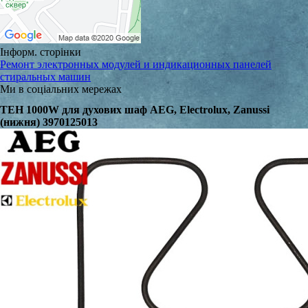
Інформ. сторінки
Ремонт электронных модулей и индикационных панелей
стиральных машин
Ми в соціальних мережах
ТЕН 1000W для духових шаф AEG, Electrolux, Zanussi
(нижня) 3970125013