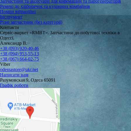
Запчастини та аксесуари для кофемашин та парогенераторів
Ремені до хлібопечок та кухонних комбайнів
Помпи вібраційні
Інструмент
Різні запчастини (без категорії)
Контакти
Сервіс-маркет «RMBT». Запчастини до побутової техніки в
Одессі.
Александр В.
+38 (093) 920-40-46
+38 (094) 953-55-13
+38 (067) 664-02-75
Viber
odessastore@ukr.net
Написати нам
Разумовская 9, Одеса 65091
Графік роботи