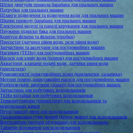
Щітки двигунів привода барабана для пральних машин
Патрубки для пральних машин
Шланги підведення та відведення води для пральних машин
Шкиви приводу барабана для пральних машин
Електронні модулі та панелі керування для пральних машин
Пружини підвіски бака для пральних машин
Корпуси фільтра та фільтри (пробки)
Пресостат (датчики рівня води, реле рівня води)
Запчастини та аксесуари для посудомийних машин
Нагрівачі (ТЕНи) для посудомийних машин
Насоси для зливу води (помпи) для посудомийних машин
Аквастопи, клапани подачі води, датчики рівня води
(пресостати)
Ремкомплекти циркуляційних помп (крильчатки, сальники)
Мотори помпи, циркуляційні насоси для посудомийних машин
Розбризкувачі, імпелери (лопаті) для посудомийних машин
Запчастини для побутових холодильників
ТЕНи відтайки для побутових холодильників
Терморегулятори (термостати) для холодильників та
морозильних камер
Петлі (завіси) двері для холодильників
Ущільнювальна гума дверей (холод, мороз) для холодильників
Вентилятори (мотори обдування) для холодильників.
Таймери відтавання для холодильників
Пускові та пуско-захисні реле для холодильників