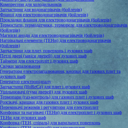
Компресори для холодильників
Запчастини для водонагрівачів (бойлерів)
Фланці для електроводонагрівачів (бойлерів)
Прокладки фланця для електроводонагрівачів (бойлерів)
Термостати, термодатчики, термореле для електроводонагрівачів
(бойлерів)
Магнієві аноди для електроводонагрівачів (бойлерів)
Нагрівальні елементи (ТЕНи) для електроводонагрівачів
(бойлерів)
Запчастини для плит, поверхонь і духових шаф
Петлі двері (завіси дверей) для духових шаф
Таймери для електропліт і духових шаф
Свічки запалювання
Генератори електрозапалювання, кнопки для газових плит та
духових шаф
Генератор електропідпалу
Запчастини (HoReCa) для плит і духових шаф
Ущільнювачі (гума дверей) для духових шаф
Термопари (газ-контроль) для газових плит і духових шаф
Розсікачі, кришки для газових плит і духових шаф
Перемикачі режимів і регулятори для електроплит
Конфорки та нагрівачі (ТЕНи) для електроплит і духових шаф
ТЕНи для духових шаф
Конфорка (ТЕН, спіраль) для варильних поверхонь
Конфорка (ТЕН, плоский) для електроплит