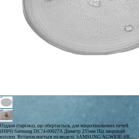
Піддон (тарілка), що обертається, для мікрохвильових печей
(НВЧ) Samsung DE74-00027A Діаметр 255мм Під широкий
куплер. Встановлюється на моделі: SAMSUNG AGW83E-SB,...