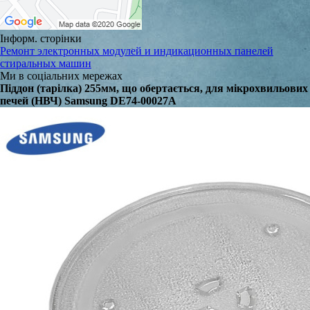
Інформ. сторінки
Ремонт электронных модулей и индикационных панелей
стиральных машин
Ми в соціальних мережах
Піддон (тарілка) 255мм, що обертається, для мікрохвильових
печей (НВЧ) Samsung DE74-00027A