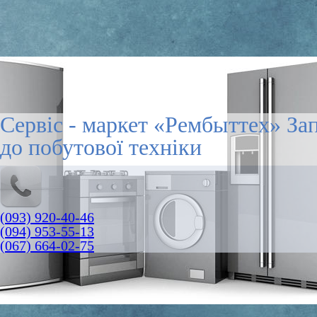
Сервіс - маркет «Рембыттех» За
до побутової техніки
(093) 920-40-46
(094) 953-55-13
(067) 664-02-75