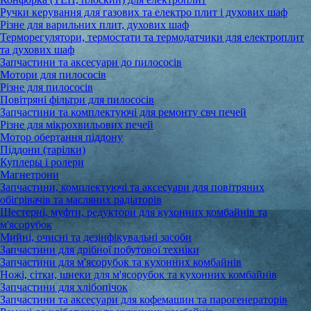
Ручки керування для газових та електро плит і духових шаф
Різне для варильних плит, духових шаф
Терморегулятори, термостати та термодатчики для електроплит
та духових шаф
Запчастини та аксесуари до пилососів
Мотори для пилососів
Різне для пилососів
Повітряні фільтри для пилососів
Запчастини та комплектуючі для ремонту свч печей
Різне для мікрохвильових печей
Мотор обертання піддону
Піддони (тарілки)
Куплеры і ролери
Магнетрони
Запчастини, комплектуючі та аксесуари для повітряних
обігрівачів та масляних радіаторів
Шестерні, муфти, редуктори для кухонних комбайнів та
м'ясорубок
Мийні, очисні та дезінфікувальні засоби
Запчастини для дрібної побутової техніки
Запчастини для м'ясорубок та кухонних комбайнів
Ножі, сітки, шнеки для м'ясорубок та кухонних комбайнів
Запчастини для хлібопічок
Запчастини та аксесуари для кофемашин та парогенераторів