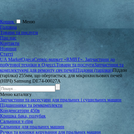
Кошик
Меню
Головна
Товари та послуги
Про нас
Контакти
Новини
Статті
UA Market
Одеса
Сервіс-маркет «RMBT». Запчастини до
побутової техніки в Одессі.
Товари та послуги
Запчастини та
комплектуючі для ремонту свч печей
Піддони (тарілки)
Піддон
(тарілка) 255мм, що обертається, для мікрохвильових печей
(НВЧ) Samsung DE74-00027A
Меню
каталогу
Запчастини та аксесуари для пральних і сушильних машин
Підшипники та ремкомплекти
Конденсатори 450в
Кришка бака, полубак
Сальники v-ring
Сальники для пральних машин
Ручки та кнопки керування для пральних машин