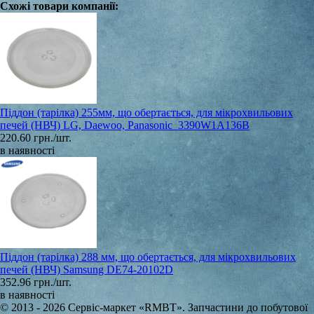
Схожі товари компанії:
Піддон (тарілка) 255мм, що обертається, для мікрохвильових
печей (НВЧ) LG, Daewoo, Panasonic 3390W1A136B
220.60 грн./шт.
в наявності
Піддон (тарілка) 288 мм, що обертається, для мікрохвильових
печей (НВЧ) Samsung DE74-20102D
352.96 грн./шт.
в наявності
© 2013 - 2026 Сервіс-маркет «RMBT». Запчастини до побутової