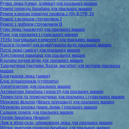
Ручки люка (гачки, клямки) для пральних машин
Ремені привода барабана для пральних машин
Ремені клинові привідні профіль z (0); 8,5*8; 10
Ремені з великим струмочком J
Ремені з дрібним струмочком Н
Гуми люка (манжети) для пральних машин
Різне для пральних і сушильних машин
ТЕНи (нагрівальні елементи) для пральних машин
Насоси (помпи) для відкачування води пральних машин
Петлі люка (завіси) для пральних машин
Хрестовини барабана для пральних машин
Клапана подачі води для пральних машин
Таходатчики (датчики Холла, магніти) для моторів пральних
машин
Блокування люка (замки)
Блок підшипників (суппорта)
Амортизатори для пральних машин
Активатори барабана (лопасті) для пральних машин
Термостати та термодатчики для пральних і сушильних машин
Мережеві фільтри (фільтр перешкод) для пральних машин
Мережева кнопка (вмик./вимк.) пральних машин
Сальник помпи для пральних машин
Опори барабана (фланці)
Люк в зборі,скло, обрамлення люка для пральних машин
Щітки двигунів привода барабана для пральних машин