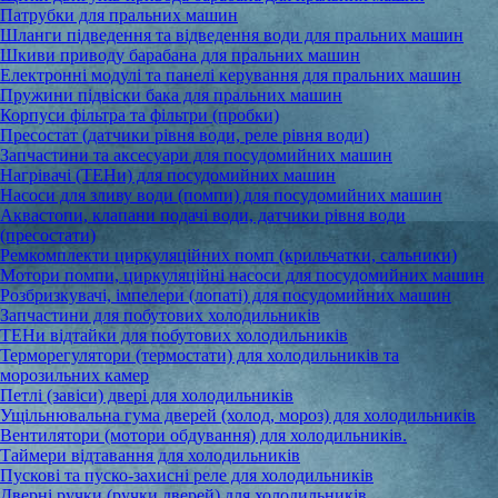
Патрубки для пральних машин
Шланги підведення та відведення води для пральних машин
Шкиви приводу барабана для пральних машин
Електронні модулі та панелі керування для пральних машин
Пружини підвіски бака для пральних машин
Корпуси фільтра та фільтри (пробки)
Пресостат (датчики рівня води, реле рівня води)
Запчастини та аксесуари для посудомийних машин
Нагрівачі (ТЕНи) для посудомийних машин
Насоси для зливу води (помпи) для посудомийних машин
Аквастопи, клапани подачі води, датчики рівня води
(пресостати)
Ремкомплекти циркуляційних помп (крильчатки, сальники)
Мотори помпи, циркуляційні насоси для посудомийних машин
Розбризкувачі, імпелери (лопаті) для посудомийних машин
Запчастини для побутових холодильників
ТЕНи відтайки для побутових холодильників
Терморегулятори (термостати) для холодильників та
морозильних камер
Петлі (завіси) двері для холодильників
Ущільнювальна гума дверей (холод, мороз) для холодильників
Вентилятори (мотори обдування) для холодильників.
Таймери відтавання для холодильників
Пускові та пуско-захисні реле для холодильників
Дверні ручки (ручки дверей) для холодильників