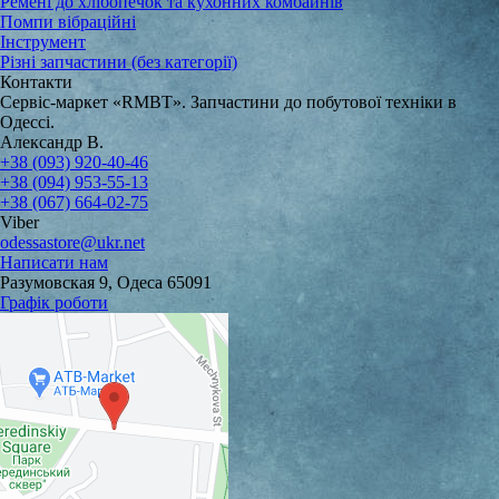
Ремені до хлібопечок та кухонних комбайнів
Помпи вібраційні
Інструмент
Різні запчастини (без категорії)
Контакти
Сервіс-маркет «RMBT». Запчастини до побутової техніки в
Одессі.
Александр В.
+38 (093) 920-40-46
+38 (094) 953-55-13
+38 (067) 664-02-75
Viber
odessastore@ukr.net
Написати нам
Разумовская 9, Одеса 65091
Графік роботи